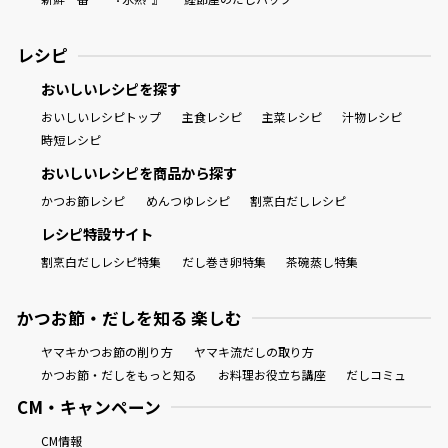
商品情報一覧
レシピ
おいしいレシピを探す
おいしいレシピトップ
主食レシピ
主菜レシピ
汁物レシピ
おすすめサイト
時短レシピ
おいしいレシピを商品から探す
新鮮一番
かつお節レシピ
めんつゆレシピ
割烹白だしレシピ
レシピ特設サイト
氷熟®︎
割烹白だしレシピ特集
だし巻き卵特集
茶碗蒸し特集
だしパック
かつお節・だしを知る 楽しむ
ヤマキかつお節の削り方
ヤマキ流だしの取り方
かつお節・だしをもっと知る
お料理お役立ち講座
だしコミュ
CM・キャンペーン
CM情報