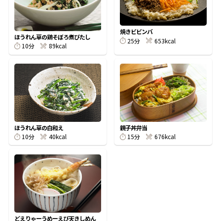
割烹白だしレシピ特集
焼きビビンバ
ほうれん草の鶏そぼろ煮びたし
25分
653kcal
だし巻き卵特集
10分
89kcal
楽チン屋®
ストレートつゆ
かつおだしが決め手！簡単茶碗蒸し
ほうれん草の白和え
親子丼弁当
10分
40kcal
15分
676kcal
新鮮一番
『氷熟®』
どえりゃーうめーえび天きしめん