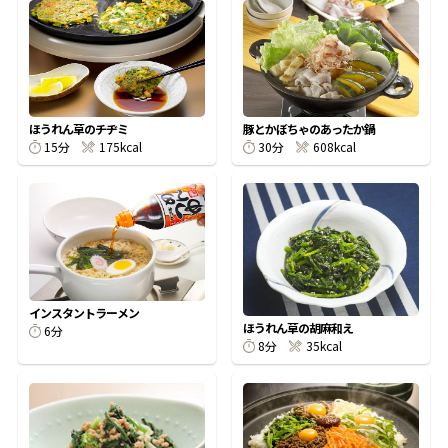
オンラインショップ
汁物レシピ
かつお節・だしをもっと知る
- ヤマキ かつお節プラス®
コミュニティサイト
時短レシピ
ヤマキ かつお節プラス®
Global
採用情報
旨さ、別格。だし屋の鍋
韓福善シリーズ
ほうれん草のチヂミ
豚とかぼちゃのあったか鍋
15分
175kcal
30分
608kcal
おいしいレシピを商品から探す
かつお節・だしを楽しむ
- ジョブリターン制
かつお節レシピ
だしコミュ
めんつゆレシピ
インスタントラーメン
ほうれん草の胡麻和え
6分
割烹白だしレシピ
8分
35kcal
サッと鍋®
楽チン鍋®
レシピ特設サイト