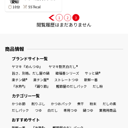
（愛知）
10分
557kcal
1
2
3
閲覧履歴はまだありません
鰹節屋の
『踊り節』
だしパック
商品情報
ブランドサイト一覧
ヤマキ『めんつゆ』
ヤマキ割烹白だし®
旨さ、別格。だし屋の鍋
韓福善シリーズ
サッと鍋®
楽チン鍋®
楽チン屋®
ストレートつゆ
新鮮一番
『氷熟®』
『踊り節』
鰹節屋のだしパック
だし粉
カテゴリー一覧
かつお節
削りぶし
かつおパック
煮干
粉末
だしの素
だし粉
だしパック
つゆ
白だし
専用つゆ
鍋つゆ
業務用商品
おすすめサイト
新鮮一番
『氷熟®』
鰹節屋のだしパック