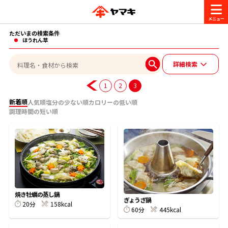
ただいまの検索条件
商品情報
ほうれん草
詳細検索
レシピ
ブランド一覧
1
2
3
かつお節・だしを楽しむ
新着順
人気順
塩分の少ない順
カロリーの低い順
調理時間の短い順
おいしいレシピを探す
CM・キャンペーン
おいしいレシピトップ
かつお節・だしを知る
CM
企業・採用情報
主食レシピ
だしの取り方
ヤマキ『めんつゆ』
ヤマキ 割烹白だし
キャンペーン一覧
企業情報
お問い合わせ
焼き牡蠣の蒸し鍋
ぎょうざ鍋
主菜レシピ
かつお節の削り方
20分
158kcal
60分
445kcal
- 百年対話
ヤマキお客様相談室