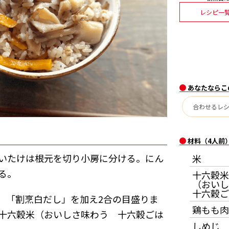
レシピ一
あなたならこ
材料（4人前
まいたけは根元を切り小房に分ける。にん
米
る。
十六穀米
（おいし
十六穀ご
、「割烹白だし」を加え2合の目盛りま
鶏もも肉
十六穀米（おいしさ味わう 十六穀ごは
しめじ