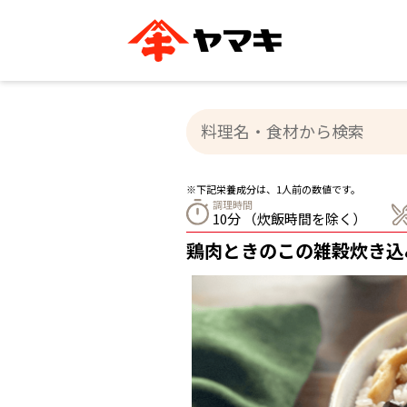
ブランドサイト別
かつお節・だしを知る
おいしいレシピを探す
企業情報
おいしいレシピTO
ヤマキ
ヤマキ
『めんつゆ』
割烹白だし®
主食レシピ
汁物レシピ
※下記栄養成分は、1人前の数値です。
ストレート
調理時間
新鮮一番
つゆ
10分 （炊飯時間を除く）
レシピ特設サイト
ヤマキかつお節の削り方
ヤマキ
鶏肉ときのこの雑穀炊き込
企業情報
カテゴリー別
削りぶし
かつおパック
かつお節