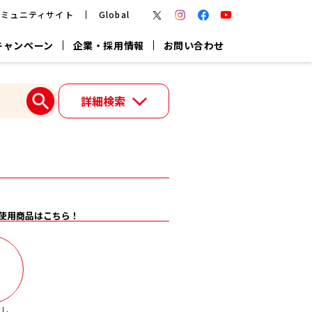
コミュニティサイト
Global
キャンペーン
企業・採用情報
お問い合わせ
報
かつお節・だしを楽しむ
詳細検索
楽チン鍋®
楽チン屋®
つゆ
ヤマキの
割烹白だし
だし粉
報
一覧はこちら
使用商品はこちら！
リターン制
し
専用調味料
鍋つゆ
業務用商品
だし