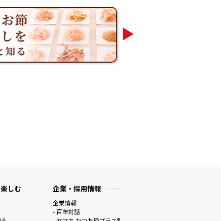
 楽しむ
企業・採用情報
企業情報
- 百年対話
知る
- ヤマキ かつお節プラス®