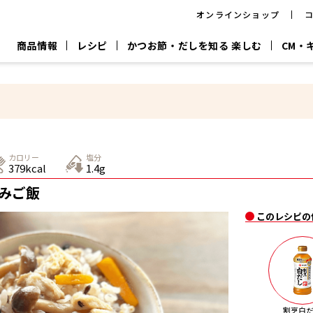
オンラインショップ
商品情報
レシピ
かつお節・だしを知る 楽しむ
CM・
CM
おいしいレシピを商品から探す
キャンペーン
採用情
P
旨さ、別格。
韓福善シリーズ
サッと鍋®
だし屋の鍋
主菜レシピ
百年対話
時短レシピ
ヤマキの削り節
ヤマキのめん
鰹節屋の
カロリー
塩分
『氷熟®』
『踊り節』
だしパック
379kcal
1.4g
流だしの取り方
みご飯
ヤマキ かつお節プラス®
CM情報
キャンペーン一覧
採用情
このレシピの
ジョブ
煮干
粉末
だしパック
つゆ
白だ
だしの素
割烹白