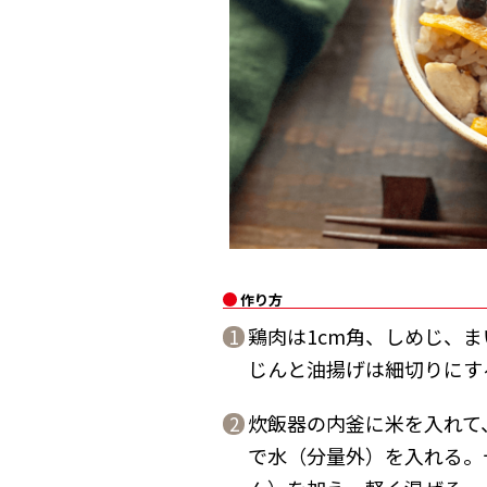
作り方
鶏肉は1cm角、しめじ、
1
じんと油揚げは細切りにす
炊飯器の内釜に米を入れて
2
で水（分量外）を入れる。