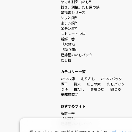
ヤマキ割烹白だし®
旨さ、別格。だし屋の鍋
韓福善シリーズ
サッと鍋®
楽チン鍋®
楽チン屋®
ストレートつゆ
新鮮一番
『氷熟®』
『踊り節』
鰹節屋のだしパック
だし粉
カテゴリー一覧
かつお節
削りぶし
かつおパック
煮干
粉末
だしの素
だしパック
つゆ
白だし
専用つゆ
鍋つゆ
業務用商品
おすすめサイト
新鮮一番
『氷熟®』
鰹節屋のだしパック