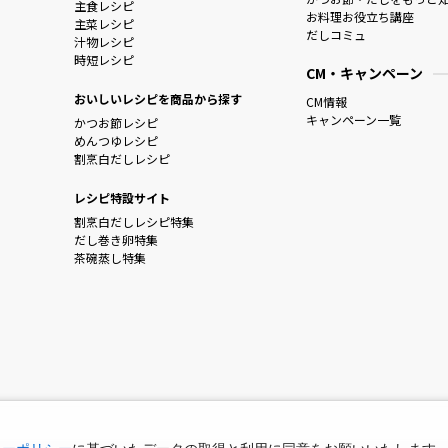
主食レシピ
お料理お役立ち講座
主菜レシピ
だしコミュ
汁物レシピ
時短レシピ
CM・キャンペーン
おいしいレシピを商品から探す
CM情報
キャンペーン一覧
かつお節レシピ
めんつゆレシピ
割烹白だしレシピ
レシピ特設サイト
割烹白だしレシピ特集
だし巻き卵特集
茶碗蒸し特集