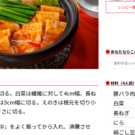
レシピ一
あなたならこ
材料（4人前
切る。白菜は繊維に対して4cm幅、長ね
豚バラ肉
は5cm幅に切る。えのきは根元を切り小
白菜
きさに切る。
長ねぎ
にら
ゆ」をよく振ってから入れ、沸騰させ
絹ごし豆