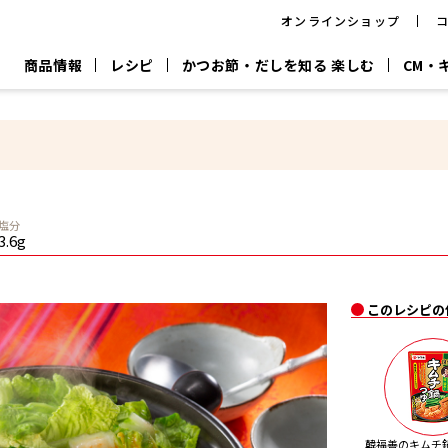
オンラインショップ
商品情報
レシピ
かつお節・だしを知る 楽しむ
CM・
CM
おいしいレシピを商品から探す
キャンペーン
採用情
P
旨さ、別格。
韓福善シリーズ
サッと鍋®
だし屋の鍋
主菜レシピ
百年対話
時短レシピ
ヤマキの削り節
ヤマキのめん
鰹節屋の
塩分
『氷熟®』
『踊り節』
だしパック
3.6g
流だしの取り方
ヤマキ かつお節プラス®
CM情報
キャンペーン一覧
採用情
このレシピの
ジョブ
煮干
粉末
だしパック
つゆ
白だ
だしの素
韓福善のキムチ鍋つ