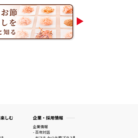
 楽しむ
企業・採用情報
企業情報
- 百年対話
知る
- ヤマキ かつお節プラス®