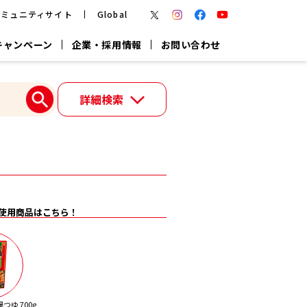
コミュニティサイト
Global
キャンペーン
企業・採用情報
お問い合わせ
報
かつお節・だしを楽しむ
詳細検索
楽チン鍋®
楽チン屋®
つゆ
ヤマキの
割烹白だし
だし粉
報
一覧はこちら
使用商品はこちら！
リターン制
し
専用調味料
鍋つゆ
業務用商品
ゆ 700g