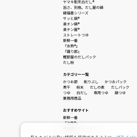
ヤマキ割烹白だし®
旨さ、別格。だし屋の鍋
韓福善シリーズ
サッと鍋®
楽チン鍋®
楽チン屋®
ストレートつゆ
新鮮一番
『氷熟®』
『踊り節』
鰹節屋のだしパック
だし粉
カテゴリー一覧
かつお節
削りぶし
かつおパック
煮干
粉末
だしの素
だしパック
つゆ
白だし
専用つゆ
鍋つゆ
業務用商品
おすすめサイト
新鮮一番
『氷熟®』
鰹節屋のだしパック