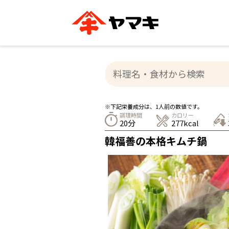
ブランドサイト別
かつお節・だしを知る
おいしいレシピを探す
企業情報
おいしいレシピTO
ヤマキ
ヤマキ
『めんつゆ』
割烹白だし®
主食レシピ
汁物レシピ
※下記栄養成分は、1人前の数値です。
ストレート
調理時間
カロリー
新鮮一番
つゆ
20分
277kcal
レシピ特設サイト
ヤマキかつお節の削り方
ヤマキ
韓福善の本格キムチ鍋
企業情報
カテゴリー別
削りぶし
かつおパック
かつお節