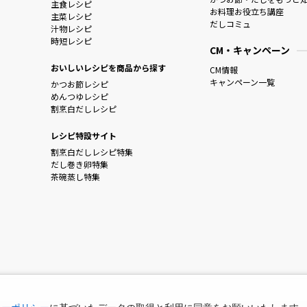
主食レシピ
お料理お役立ち講座
主菜レシピ
だしコミュ
汁物レシピ
時短レシピ
CM・キャンペーン
おいしいレシピを商品から探す
CM情報
キャンペーン一覧
かつお節レシピ
めんつゆレシピ
割烹白だしレシピ
レシピ特設サイト
割烹白だしレシピ特集
だし巻き卵特集
茶碗蒸し特集