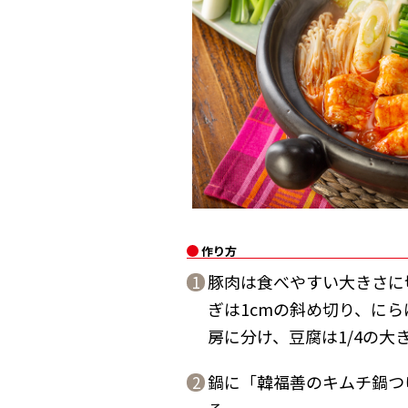
作り方
豚肉は食べやすい大きさに
1
ぎは1cmの斜め切り、にら
房に分け、豆腐は1/4の大
鍋に「韓福善のキムチ鍋つ
2