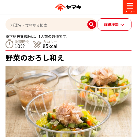
商品情報
詳細検索
※下記栄養成分は、1人前の数値です。
レシピ
調理時間
カロリー
10分
85kcal
ブランド一覧
野菜のおろし和え
かつお節・だしを楽しむ
おいしいレシピを探す
CM・キャンペーン
おいしいレシピトップ
かつお節・だしを知る
CM
企業・採用情報
主食レシピ
だしの取り方
ヤマキ『めんつゆ』
ヤマキ 割烹白だし
キャンペーン一覧
企業情報
お問い合わせ
主菜レシピ
かつお節の削り方
- 百年対話
ヤマキお客様相談室