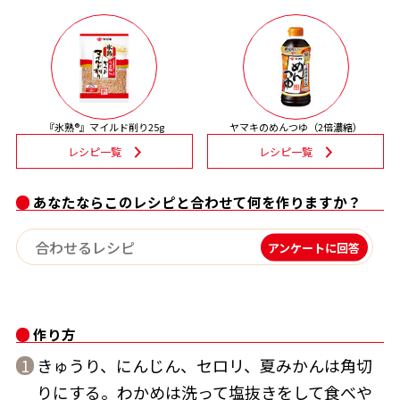
割烹白だしレシピ特集
だし巻き卵特集
楽チン屋®
ストレートつゆ
『氷熟®』マイルド削り25g
ヤマキのめんつゆ（2倍濃縮）
かつおだしが決め手！簡単茶碗蒸し
レシピ一覧
レシピ一覧
あなたならこのレシピと合わせて何を作りますか？
アンケートに回答
新鮮一番
『氷熟®』
作り方
きゅうり、にんじん、セロリ、夏みかんは角切
1
りにする。わかめは洗って塩抜きをして食べや