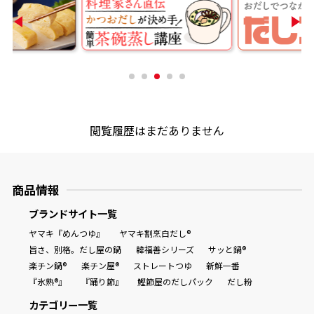
商品情報一覧
おすすめサイト
新鮮一番
閲覧履歴はまだありません
氷熟®︎
商品情報
だしパック
ブランドサイト一覧
ヤマキ『めんつゆ』
ヤマキ割烹白だし®
旨さ、別格。だし屋の鍋
韓福善シリーズ
サッと鍋®
楽チン鍋®
楽チン屋®
ストレートつゆ
新鮮一番
『氷熟®』
『踊り節』
鰹節屋のだしパック
だし粉
カテゴリー一覧