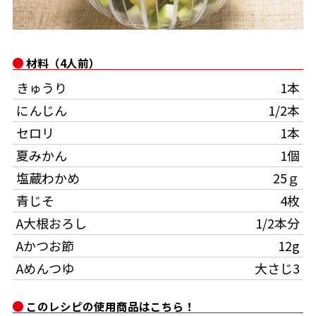
オンラインショップ
汁物レシピ
かつお節・だしをもっと知る
- ヤマキ かつお節プラス®
コミュニティサイト
時短レシピ
ヤマキ かつお節プラス®
材料（4人前）
Global
採用情報
きゅうり
1本
旨さ、別格。だし屋の鍋
韓福善シリーズ
にんじん
1/2本
おいしいレシピを商品から探す
かつお節・だしを楽しむ
- ジョブリターン制
セロリ
1本
かつお節レシピ
だしコミュ
夏みかん
1個
塩蔵わかめ
25ｇ
めんつゆレシピ
青じそ
4枚
A大根おろし
1/2本分
割烹白だしレシピ
Aかつお節
12g
サッと鍋®
楽チン鍋®
Aめんつゆ
大さじ3
レシピ特設サイト
このレシピの使用商品はこちら！