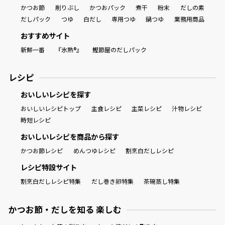
かつお節
削りぶし
かつおパック
煮干
粉末
だしの素
だしパック
つゆ
白だし
専用つゆ
鍋つゆ
業務用商品
おすすめサイト
新鮮一番
『氷熟®』
鰹節屋のだしパック
レシピ
おいしいレシピを探す
おいしいレシピトップ
主食レシピ
主菜レシピ
汁物レシピ
時短レシピ
おいしいレシピを商品から探す
かつお節レシピ
めんつゆレシピ
割烹白だしレシピ
レシピ特設サイト
割烹白だしレシピ特集
だし巻き卵特集
茶碗蒸し特集
かつお節・だしを知る 楽しむ