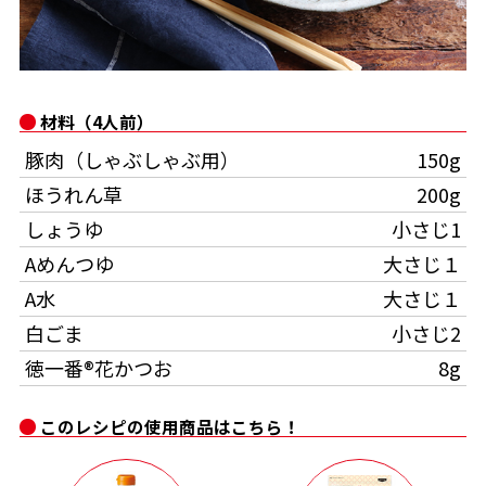
オンラインショップ
汁物レシピ
かつお節・だしをもっと知る
- ヤマキ かつお節プラス®
コミュニティサイト
時短レシピ
ヤマキ かつお節プラス®
材料（4人前）
Global
採用情報
旨さ、別格。だし屋の鍋
韓福善シリーズ
豚肉（しゃぶしゃぶ用）
150g
おいしいレシピを商品から探す
かつお節・だしを楽しむ
ほうれん草
200g
- ジョブリターン制
しょうゆ
小さじ1
かつお節レシピ
だしコミュ
Aめんつゆ
大さじ１
A水
大さじ１
めんつゆレシピ
白ごま
小さじ2
徳一番®花かつお
8g
割烹白だしレシピ
サッと鍋®
楽チン鍋®
このレシピの使用商品はこちら！
レシピ特設サイト