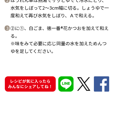
ほうれん草は熱湯でサッとゆでて冷水にとり、
2
水気をしぼって2～3cm幅に切る。しょうゆで一
度和えて再び水気をしぼり、Ａで和える。
②に①、白ごま、徳一番®花かつおを加えて和え
3
鰹節屋の
『踊り節』
る。
だしパック
※味をみて必要に応じ同量の水を加えためんつ
ゆを足してください。
レシピが気に入ったら
みんなにシェアしてね！
だし粉