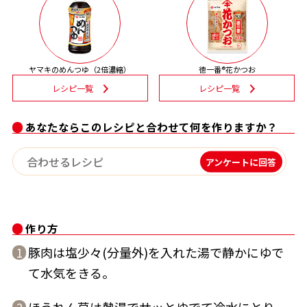
割烹白だしレシピ特集
だし巻き卵特集
ヤマキのめんつゆ（2倍濃縮）
徳一番®花かつお
レシピ一覧
レシピ一覧
楽チン屋®
ストレートつゆ
かつおだしが決め手！簡単茶碗蒸し
あなたならこのレシピと合わせて何を作りますか？
アンケートに回答
作り方
新鮮一番
『氷熟®』
豚肉は塩少々(分量外)を入れた湯で静かにゆで
1
て水気をきる。