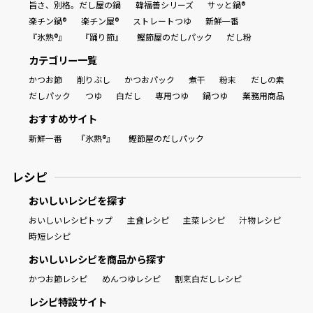
旨さ、別格。だし屋の鍋
韓福善シリーズ
サッと鍋®
楽チン鍋®
楽チン屋®
ストレートつゆ
新鮮一番
『氷熟®』
『踊り節』
鰹節屋のだしパック
だし粉
カテゴリー一覧
かつお節
削りぶし
かつおパック
煮干
粉末
だしの素
だしパック
つゆ
白だし
専用つゆ
鍋つゆ
業務用商品
おすすめサイト
新鮮一番
『氷熟®』
鰹節屋のだしパック
レシピ
おいしいレシピを探す
おいしいレシピトップ
主食レシピ
主菜レシピ
汁物レシピ
時短レシピ
おいしいレシピを商品から探す
かつお節レシピ
めんつゆレシピ
割烹白だしレシピ
レシピ特設サイト