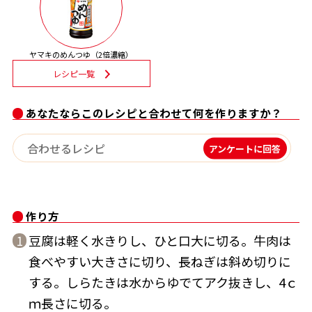
割烹白だしレシピ特集
ヤマキのめんつゆ（2倍濃縮）
だし巻き卵特集
レシピ一覧
楽チン屋®
ストレートつゆ
かつおだしが決め手！簡単茶碗蒸し
あなたならこのレシピと合わせて何を作りますか？
アンケートに回答
作り方
豆腐は軽く水きりし、ひと口大に切る。牛肉は
1
新鮮一番
『氷熟®』
食べやすい大きさに切り、長ねぎは斜め切りに
する。しらたきは水からゆでてアク抜きし、4ｃ
ｍ長さに切る。