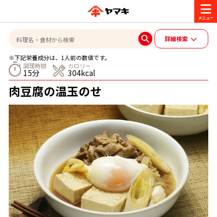
商品情報
詳細検索
※下記栄養成分は、1人前の数値です。
レシピ
調理時間
カロリー
15分
304kcal
ブランド一覧
肉豆腐の温玉のせ
かつお節・だしを楽しむ
おいしいレシピを探す
CM・キャンペーン
おいしいレシピトップ
かつお節・だしを知る
CM
企業・採用情報
主食レシピ
だしの取り方
ヤマキ『めんつゆ』
ヤマキ 割烹白だし
キャンペーン一覧
企業情報
お問い合わせ
主菜レシピ
かつお節の削り方
- 百年対話
ヤマキお客様相談室