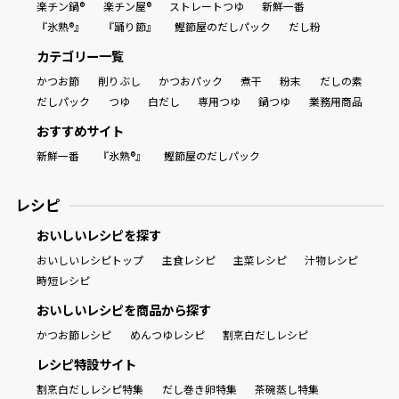
楽チン鍋®
楽チン屋®
ストレートつゆ
新鮮一番
『氷熟®』
『踊り節』
鰹節屋のだしパック
だし粉
カテゴリー一覧
かつお節
削りぶし
かつおパック
煮干
粉末
だしの素
だしパック
つゆ
白だし
専用つゆ
鍋つゆ
業務用商品
おすすめサイト
新鮮一番
『氷熟®』
鰹節屋のだしパック
レシピ
おいしいレシピを探す
おいしいレシピトップ
主食レシピ
主菜レシピ
汁物レシピ
時短レシピ
おいしいレシピを商品から探す
かつお節レシピ
めんつゆレシピ
割烹白だしレシピ
レシピ特設サイト
割烹白だしレシピ特集
だし巻き卵特集
茶碗蒸し特集