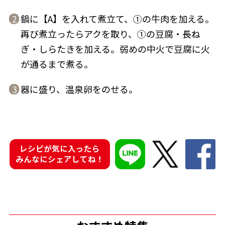
鍋に【A】を入れて煮立て、①の牛肉を加える。
2
再び煮立ったらアクを取り、①の豆腐・長ね
ぎ・しらたきを加える。弱めの中火で豆腐に火
が通るまで煮る。
鰹節屋の
『踊り節』
だしパック
器に盛り、温泉卵をのせる。
3
レシピが気に入ったら
みんなにシェアしてね！
だし粉