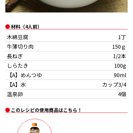
オンラインショップ
汁物レシピ
かつお節・だしをもっと知る
- ヤマキ かつお節プラス®
コミュニティサイト
時短レシピ
ヤマキ かつお節プラス®
材料（4人前）
Global
採用情報
木綿豆腐
1丁
旨さ、別格。だし屋の鍋
韓福善シリーズ
牛薄切り肉
150ｇ
おいしいレシピを商品から探す
かつお節・だしを楽しむ
- ジョブリターン制
長ねぎ
1/2本
かつお節レシピ
だしコミュ
しらたき
100g
【A】めんつゆ
90ml
めんつゆレシピ
【A】水
カップ3/4
温泉卵
4個
割烹白だしレシピ
サッと鍋®
楽チン鍋®
このレシピの使用商品はこちら！
レシピ特設サイト