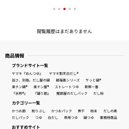
商品情報一覧
閲覧履歴はまだありません
おすすめサイト
新鮮一番
商品情報
ブランドサイト一覧
氷熟®︎
ヤマキ『めんつゆ』
ヤマキ割烹白だし®
旨さ、別格。だし屋の鍋
韓福善シリーズ
サッと鍋®
楽チン鍋®
楽チン屋®
ストレートつゆ
新鮮一番
だしパック
『氷熟®』
『踊り節』
鰹節屋のだしパック
だし粉
カテゴリー一覧
かつお節
削りぶし
かつおパック
煮干
粉末
だしの素
だしパック
つゆ
白だし
専用つゆ
鍋つゆ
業務用商品
おすすめサイト