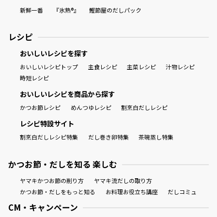
新鮮一番
『氷熟®』
鰹節屋のだしパック
レシピ
おいしいレシピを探す
おいしいレシピトップ
主食レシピ
主菜レシピ
汁物レシピ
時短レシピ
おいしいレシピを商品から探す
かつお節レシピ
めんつゆレシピ
割烹白だしレシピ
レシピ特設サイト
割烹白だしレシピ特集
だし巻き卵特集
茶碗蒸し特集
かつお節・だしを知る 楽しむ
ヤマキかつお節の削り方
ヤマキ流だしの取り方
かつお節・だしをもっと知る
お料理お役立ち講座
だしコミュ
CM・キャンペーン