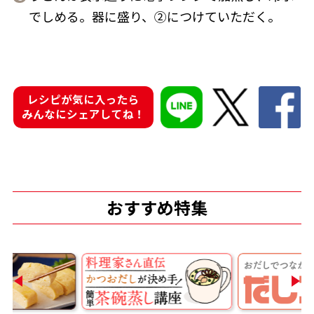
でしめる。器に盛り、②につけていただく。
鰹節屋の
『踊り節』
レシピが気に入ったら
だしパック
みんなにシェアしてね！
おすすめ特集
だし粉