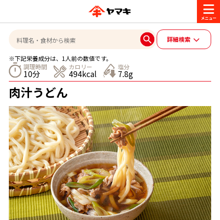
商品情報
詳細検索
※下記栄養成分は、1人前の数値です。
レシピ
調理時間
カロリー
塩分
10分
494kcal
7.8g
ブランド一覧
肉汁うどん
かつお節・だしを楽しむ
おいしいレシピを探す
CM・キャンペーン
おいしいレシピトップ
かつお節・だしを知る
CM
企業・採用情報
主食レシピ
だしの取り方
ヤマキ『めんつゆ』
ヤマキ 割烹白だし
キャンペーン一覧
企業情報
お問い合わせ
主菜レシピ
かつお節の削り方
- 百年対話
ヤマキお客様相談室