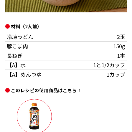
オンラインショップ
汁物レシピ
かつお節・だしをもっと知る
- ヤマキ かつお節プラス®
コミュニティサイト
時短レシピ
ヤマキ かつお節プラス®
材料（2人前）
Global
採用情報
冷凍うどん
2玉
旨さ、別格。だし屋の鍋
韓福善シリーズ
豚こま肉
150g
おいしいレシピを商品から探す
かつお節・だしを楽しむ
- ジョブリターン制
長ねぎ
1本
かつお節レシピ
だしコミュ
【A】水
1と1/2カップ
【A】めんつゆ
1カップ
めんつゆレシピ
このレシピの使用商品はこちら！
割烹白だしレシピ
サッと鍋®
楽チン鍋®
レシピ特設サイト