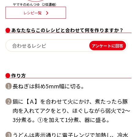
ヤマキのめんつゆ（2倍濃縮）
割烹白だしレシピ特集
レシピ一覧
だし巻き卵特集
あなたならこのレシピと合わせて何を作りますか？
楽チン屋®
ストレートつゆ
アンケートに回答
かつおだしが決め手！簡単茶碗蒸し
作り方
長ねぎは斜め5mm幅に切る。
1
鍋に【Ａ】を合わせて火にかけ、煮たったら豚
2
新鮮一番
『氷熟®』
肉を入れてアクをとり、ほぐしながら弱火で2～
3分煮る。①を加えて1分煮、器に盛る。
うどんは表示通りに電子レンジで加熱し、冷水
3