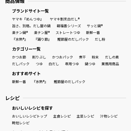
商品情報
ブランドサイト一覧
ヤマキ『めんつゆ』
ヤマキ割烹白だし®
旨さ、別格。だし屋の鍋
韓福善シリーズ
サッと鍋®
楽チン鍋®
楽チン屋®
ストレートつゆ
新鮮一番
『氷熟®』
『踊り節』
鰹節屋のだしパック
だし粉
カテゴリー一覧
かつお節
削りぶし
かつおパック
煮干
粉末
だしの素
だしパック
つゆ
白だし
専用つゆ
鍋つゆ
業務用商品
おすすめサイト
新鮮一番
『氷熟®』
鰹節屋のだしパック
レシピ
おいしいレシピを探す
おいしいレシピトップ
主食レシピ
主菜レシピ
汁物レシピ
時短レシピ