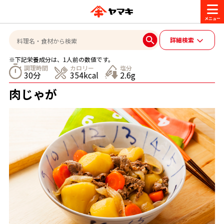
商品情報
詳細検索
※下記栄養成分は、1人前の数値です。
レシピ
調理時間
カロリー
塩分
30分
354kcal
2.6g
ブランド一覧
肉じゃが
かつお節・だしを楽しむ
おいしいレシピを探す
CM・キャンペーン
おいしいレシピトップ
かつお節・だしを知る
CM
企業・採用情報
主食レシピ
だしの取り方
ヤマキ『めんつゆ』
ヤマキ 割烹白だし
キャンペーン一覧
企業情報
お問い合わせ
主菜レシピ
かつお節の削り方
- 百年対話
ヤマキお客様相談室