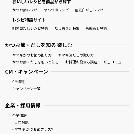
おいしいレシピを商品から探す
かつお節レシピ
めんつゆレシピ
割烹白だしレシピ
レシピ特設サイト
割烹白だしレシピ特集
だし巻き卵特集
茶碗蒸し特集
かつお節・だしを知る 楽しむ
ヤマキかつお節の削り方
ヤマキ流だしの取り方
かつお節・だしをもっと知る
お料理お役立ち講座
だしコミュ
CM・キャンペーン
CM情報
キャンペーン一覧
企業・採用情報
企業情報
- 百年対話
- ヤマキ かつお節プラス®