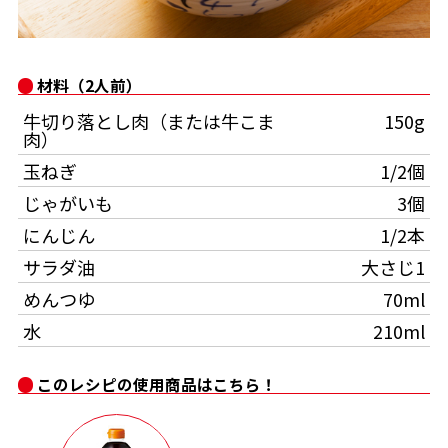
オンラインショップ
汁物レシピ
かつお節・だしをもっと知る
- ヤマキ かつお節プラス®
コミュニティサイト
時短レシピ
ヤマキ かつお節プラス®
材料（2人前）
Global
採用情報
牛切り落とし肉（または牛こま
150g
旨さ、別格。だし屋の鍋
韓福善シリーズ
肉）
おいしいレシピを商品から探す
かつお節・だしを楽しむ
玉ねぎ
1/2個
- ジョブリターン制
じゃがいも
3個
かつお節レシピ
だしコミュ
にんじん
1/2本
サラダ油
大さじ1
めんつゆレシピ
めんつゆ
70ml
水
210ml
割烹白だしレシピ
サッと鍋®
楽チン鍋®
このレシピの使用商品はこちら！
レシピ特設サイト