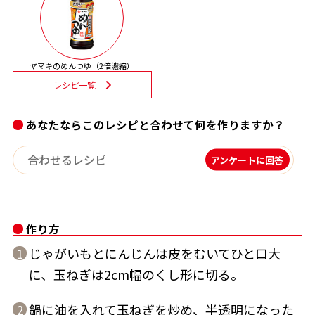
割烹白だしレシピ特集
だし巻き卵特集
ヤマキのめんつゆ（2倍濃縮）
レシピ一覧
楽チン屋®
ストレートつゆ
かつおだしが決め手！簡単茶碗蒸し
あなたならこのレシピと合わせて何を作りますか？
アンケートに回答
作り方
新鮮一番
『氷熟®』
じゃがいもとにんじんは皮をむいてひと口大
1
に、玉ねぎは2cm幅のくし形に切る。
鍋に油を入れて玉ねぎを炒め、半透明になった
2