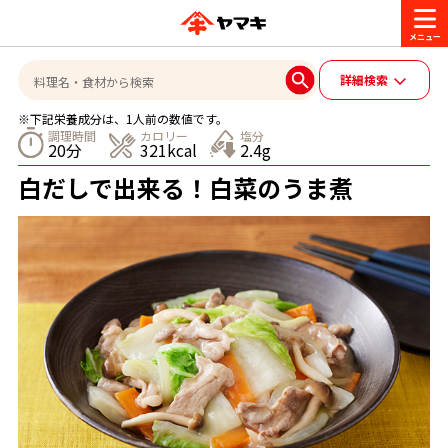
商品情報
詳細検索
※下記栄養成分は、1人前の数値です。
レシピ
調理時間
カロリー
塩分
20分
321kcal
2.4g
ブランド一覧
白だしで出来る！白菜のうま煮
かつお節・だしを楽しむ
おいしいレシピを探す
CM・キャンペーン
おいしいレシピトップ
かつお節・だしを知る
CM
企業・採用情報
主食レシピ
だしの取り方
ヤマキ『めんつゆ』
ヤマキ 割烹白だし
キャンペーン一覧
企業情報
お問い合わせ
主菜レシピ
かつお節の削り方
- 百年対話
ヤマキお客様相談室