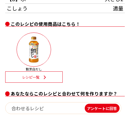
こしょう
適量
割烹白だしレシピ特集
このレシピの使用商品はこちら！
だし巻き卵特集
楽チン屋®
ストレートつゆ
かつおだしが決め手！簡単茶碗蒸し
割烹白だし
レシピ一覧
あなたならこのレシピと合わせて何を作りますか？
新鮮一番
『氷熟®』
アンケートに回答