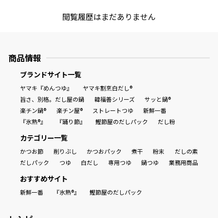
閲覧履歴はまだありません
商品情報
ブランドサイト一覧
ヤマキ『めんつゆ』
ヤマキ割烹白だし®
旨さ、別格。だし屋の鍋
韓福善シリーズ
サッと鍋®
楽チン鍋®
楽チン屋®
ストレートつゆ
新鮮一番
『氷熟®』
『踊り節』
鰹節屋のだしパック
だし粉
カテゴリー一覧
かつお節
削りぶし
かつおパック
煮干
粉末
だしの素
だしパック
つゆ
白だし
専用つゆ
鍋つゆ
業務用商品
おすすめサイト
新鮮一番
『氷熟®』
鰹節屋のだしパック