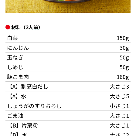
オンラインショップ
汁物レシピ
かつお節・だしをもっと知る
- ヤマキ かつお節プラス®
コミュニティサイト
時短レシピ
ヤマキ かつお節プラス®
材料（2人前）
Global
採用情報
白菜
150g
旨さ、別格。だし屋の鍋
韓福善シリーズ
にんじん
30g
おいしいレシピを商品から探す
かつお節・だしを楽しむ
- ジョブリターン制
玉ねぎ
50g
かつお節レシピ
だしコミュ
しめじ
50g
豚こま肉
160g
めんつゆレシピ
【A】割烹白だし
大さじ3
【A】水
大さじ5
割烹白だしレシピ
しょうがのすりおろし
小さじ1
サッと鍋®
楽チン鍋®
ごま油
大さじ1
【B】片栗粉
大さじ1
レシピ特設サイト
【B】水
大さじ2