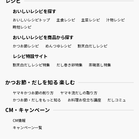
レシピ
おいしいレシピを探す
おいしいレシピトップ
主食レシピ
主菜レシピ
汁物レシピ
時短レシピ
おいしいレシピを商品から探す
かつお節レシピ
めんつゆレシピ
割烹白だしレシピ
レシピ特設サイト
割烹白だしレシピ特集
だし巻き卵特集
茶碗蒸し特集
かつお節・だしを知る 楽しむ
ヤマキかつお節の削り方
ヤマキ流だしの取り方
かつお節・だしをもっと知る
お料理お役立ち講座
だしコミュ
CM・キャンペーン
CM情報
キャンペーン一覧