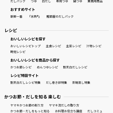
だしパック
つゆ
白だし
専用つゆ
鍋つゆ
業務用商品
おすすめサイト
新鮮一番
『氷熟®』
鰹節屋のだしパック
レシピ
おいしいレシピを探す
おいしいレシピトップ
主食レシピ
主菜レシピ
汁物レシピ
時短レシピ
おいしいレシピを商品から探す
かつお節レシピ
めんつゆレシピ
割烹白だしレシピ
レシピ特設サイト
割烹白だしレシピ特集
だし巻き卵特集
茶碗蒸し特集
かつお節・だしを知る 楽しむ
ヤマキかつお節の削り方
ヤマキ流だしの取り方
かつお節・だしをもっと知る
お料理お役立ち講座
だしコミュ