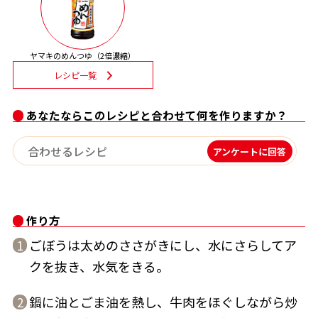
割烹白だしレシピ特集
ヤマキのめんつゆ（2倍濃縮）
だし巻き卵特集
レシピ一覧
楽チン屋®
ストレートつゆ
かつおだしが決め手！簡単茶碗蒸し
あなたならこのレシピと合わせて何を作りますか？
アンケートに回答
作り方
ごぼうは太めのささがきにし、水にさらしてア
1
新鮮一番
『氷熟®』
クを抜き、水気をきる。
鍋に油とごま油を熱し、牛肉をほぐしながら炒
2