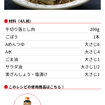
オンラインショップ
汁物レシピ
かつお節・だしをもっと知る
- ヤマキ かつお節プラス®
コミュニティサイト
時短レシピ
ヤマキ かつお節プラス®
材料（4人前）
Global
採用情報
牛切り落とし肉
200g
旨さ、別格。だし屋の鍋
韓福善シリーズ
ごぼう
1本
おいしいレシピを商品から探す
かつお節・だしを楽しむ
- ジョブリターン制
Aめんつゆ
大さじ6
かつお節レシピ
だしコミュ
A水
大さじ4
ごま油
大さじ1
めんつゆレシピ
サラダ油
大さじ1/2
実ざんしょう・塩漬け
大さじ1
割烹白だしレシピ
サッと鍋®
楽チン鍋®
このレシピの使用商品はこちら！
レシピ特設サイト