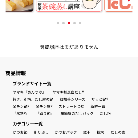
商品情報一覧
おすすめサイト
閲覧履歴はまだありません
新鮮一番
商品情報
氷熟®︎
ブランドサイト一覧
ヤマキ『めんつゆ』
ヤマキ割烹白だし®
だしパック
旨さ、別格。だし屋の鍋
韓福善シリーズ
サッと鍋®
楽チン鍋®
楽チン屋®
ストレートつゆ
新鮮一番
『氷熟®』
『踊り節』
鰹節屋のだしパック
だし粉
カテゴリー一覧
かつお節
削りぶし
かつおパック
煮干
粉末
だしの素