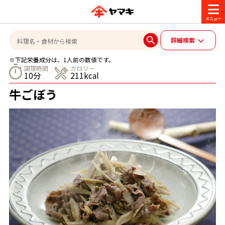
商品情報
詳細検索
※下記栄養成分は、1人前の数値です。
レシピ
調理時間
カロリー
10分
211kcal
ブランド一覧
牛ごぼう
かつお節・だしを楽しむ
おいしいレシピを探す
CM・キャンペーン
おいしいレシピトップ
かつお節・だしを知る
CM
企業・採用情報
主食レシピ
だしの取り方
ヤマキ『めんつゆ』
ヤマキ 割烹白だし
キャンペーン一覧
企業情報
お問い合わせ
主菜レシピ
かつお節の削り方
- 百年対話
ヤマキお客様相談室