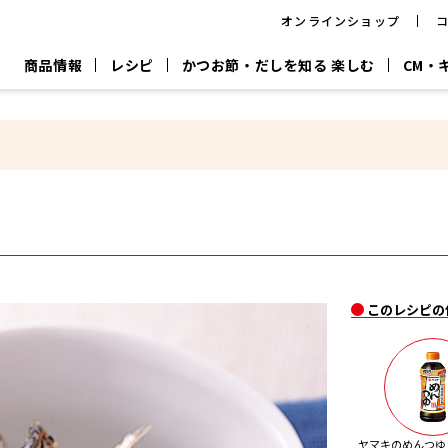
オンラインショップ
商品情報
レシピ
かつお節・だしを知る 楽しむ
CM・
CM
おいしいレシピを商品から探す
キャンペーン
採用情
P
旨さ、別格。
韓福善シリーズ
サッと鍋®
だし屋の鍋
主菜レシピ
百年対話
時短レシピ
ヤマキの削り節
ヤマキのめん
鰹節屋の
『氷熟®』
『踊り節』
だしパック
流だしの取り方
ヤマキ かつお節プラス®
CM情報
キャンペーン一覧
採用情
このレシピの
ジョブ
煮干
粉末
だしパック
つゆ
白だ
だしの素
ヤマキのめんつゆ