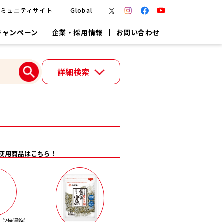
コミュニティサイト
Global
キャンペーン
企業・採用情報
お問い合わせ
報
かつお節・だしを楽しむ
詳細検索
楽チン鍋®
楽チン屋®
つゆ
ヤマキの
割烹白だし
だし粉
報
一覧はこちら
使用商品はこちら！
リターン制
し
専用調味料
鍋つゆ
業務用商品
（2倍濃縮）