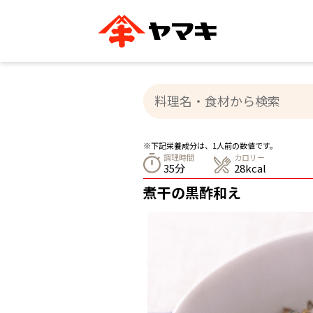
ブランドサイト別
かつお節・だしを知る
おいしいレシピを探す
企業情報
おいしいレシピTO
ヤマキ
ヤマキ
『めんつゆ』
割烹白だし®
主食レシピ
汁物レシピ
※下記栄養成分は、1人前の数値です。
ストレート
調理時間
カロリー
新鮮一番
つゆ
35分
28kcal
レシピ特設サイト
ヤマキかつお節の削り方
ヤマキ
煮干の黒酢和え
企業情報
カテゴリー別
削りぶし
かつおパック
かつお節