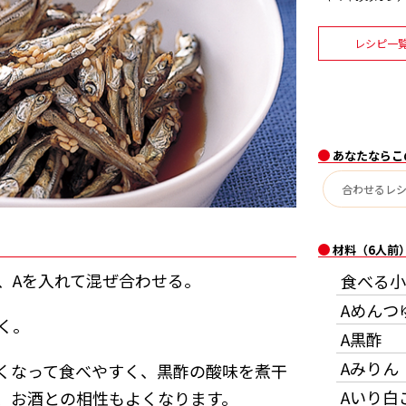
レシピ一
あなたならこ
材料（6人前
、Aを入れて混ぜ合わせる。
食べる小
Aめんつ
く。
A黒酢
Aみりん
くなって食べやすく、黒酢の酸味を煮干
Aいり白
、お酒との相性もよくなります。