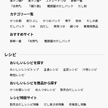
楽チン鍋®
楽チン屋®
ストレートつゆ
新鮮一番
『氷熟®』
『踊り節』
鰹節屋のだしパック
だし粉
カテゴリー一覧
かつお節
削りぶし
かつおパック
煮干
粉末
だしの素
だしパック
つゆ
白だし
専用つゆ
鍋つゆ
業務用商品
おすすめサイト
新鮮一番
『氷熟®』
鰹節屋のだしパック
レシピ
おいしいレシピを探す
おいしいレシピトップ
主食レシピ
主菜レシピ
汁物レシピ
時短レシピ
おいしいレシピを商品から探す
かつお節レシピ
めんつゆレシピ
割烹白だしレシピ
レシピ特設サイト
割烹白だしレシピ特集
だし巻き卵特集
茶碗蒸し特集