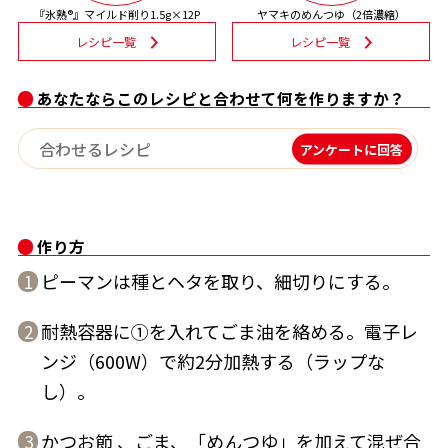
『氷熟®』マイルド削り1.5g×12P
ヤマキのめんつゆ（2倍濃縮）
だし巻き卵特集
レシピ一覧
レシピ一覧
かつおだしが決め手！簡単茶碗蒸し
あなたならこのレシピと合わせて何を作りますか？
楽チン屋®
ストレートつゆ
アンケートに回答
作り方
ピーマンは種とヘタを取り、細切りにする。
1
耐熱容器に①を入れてごま油を絡める。電子レ
2
新鮮一番
『氷熟®』
ンジ（600W）で約2分加熱する（ラップな
し）。
かつお節 、ごま、「めんつゆ」を加えて混ぜ合
3