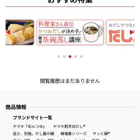
商品情報一覧
おすすめサイト
新鮮一番
氷熟®︎
閲覧履歴はまだありません
だしパック
商品情報
ブランドサイト一覧
ヤマキ『めんつゆ』
ヤマキ割烹白だし®
旨さ、別格。だし屋の鍋
韓福善シリーズ
サッと鍋®