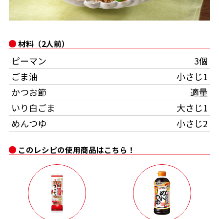
かつお節・だしをもっと知る
時短レシピ
Global
- ジョブリターン制
材料（2人前）
おいしいレシピを商品から探す
かつお節・だしを楽しむ
ピーマン
3個
旨さ、別格。だし屋の鍋
韓福善シリーズ
ごま油
小さじ1
かつお節レシピ
だしコミュ
かつお節
適量
いり白ごま
大さじ1
めんつゆレシピ
めんつゆ
小さじ2
割烹白だしレシピ
このレシピの使用商品はこちら！
サッと鍋®
楽チン鍋®
レシピ特設サイト
割烹白だしレシピ特集