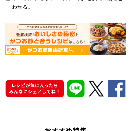
わせる。
鰹節屋の
『踊り節』
だしパック
レシピが気に入ったら
みんなにシェアしてね！
だし粉
おすすめ特集