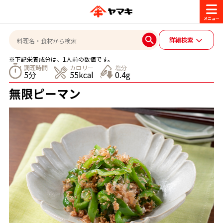
商品情報
詳細検索
※下記栄養成分は、1人前の数値です。
レシピ
調理時間
カロリー
塩分
5分
55kcal
0.4g
ブランド一覧
無限ピーマン
かつお節・だしを楽しむ
おいしいレシピを探す
企業・採用情報
おいしいレシピトップ
かつお節・だしを知る
企業情報
お問い合わせ
主食レシピ
だしの取り方
ヤマキ『めんつゆ』
ヤマキ 割烹白だし
- 百年対話
ヤマキお客様相談室
オンラインショップ
主菜レシピ
かつお節の削り方
- ヤマキ かつお節プラス®
コミュニティサイト