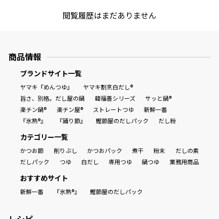
閲覧履歴はまだありません
商品情報一覧
商品情報
おすすめサイト
ブランドサイト一覧
ヤマキ『めんつゆ』
ヤマキ割烹白だし®
新鮮一番
旨さ、別格。だし屋の鍋
韓福善シリーズ
サッと鍋®
楽チン鍋®
楽チン屋®
ストレートつゆ
新鮮一番
氷熟®︎
『氷熟®』
『踊り節』
鰹節屋のだしパック
だし粉
カテゴリー一覧
だしパック
かつお節
削りぶし
かつおパック
煮干
粉末
だしの素
だしパック
つゆ
白だし
専用つゆ
鍋つゆ
業務用商品
おすすめサイト
新鮮一番
『氷熟®』
鰹節屋のだしパック