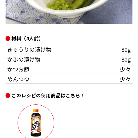
オンラインショップ
汁物レシピ
かつお節・だしをもっと知る
- ヤマキ かつお節プラス®
コミュニティサイト
時短レシピ
ヤマキ かつお節プラス®
Global
採用情報
材料（4人前）
旨さ、別格。だし屋の鍋
韓福善シリーズ
きゅうりの漬け物
80g
おいしいレシピを商品から探す
かつお節・だしを楽しむ
- ジョブリターン制
かぶの漬け物
80g
かつお節レシピ
だしコミュ
かつお節
少々
めんつゆ
少々
めんつゆレシピ
このレシピの使用商品はこちら！
割烹白だしレシピ
サッと鍋®
楽チン鍋®
レシピ特設サイト