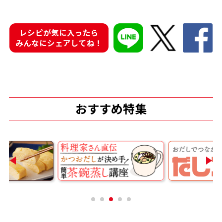
レシピが気に入ったら
みんなにシェアしてね！
鰹節屋の
『踊り節』
だしパック
おすすめ特集
だし粉