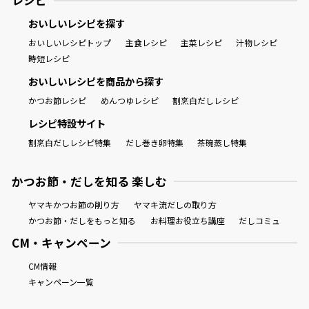
レシピ
おいしいレシピを探す
おいしいレシピトップ
主食レシピ
主菜レシピ
汁物レシピ
時短レシピ
おいしいレシピを商品から探す
かつお節レシピ
めんつゆレシピ
割烹白だしレシピ
レシピ特設サイト
割烹白だしレシピ特集
だし巻き卵特集
茶碗蒸し特集
かつお節・だしを知る 楽しむ
ヤマキかつお節の削り方
ヤマキ流だしの取り方
かつお節・だしをもっと知る
お料理お役立ち講座
だしコミュ
CM・キャンペーン
CM情報
キャンペーン一覧