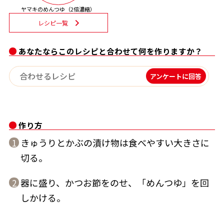
ヤマキのめんつゆ（2倍濃縮）
割烹白だしレシピ特集
レシピ一覧
だし巻き卵特集
あなたならこのレシピと合わせて何を作りますか？
楽チン屋®
ストレートつゆ
アンケートに回答
かつおだしが決め手！簡単茶碗蒸し
作り方
きゅうりとかぶの漬け物は食べやすい大きさに
1
切る。
新鮮一番
『氷熟®』
器に盛り、かつお節をのせ、「めんつゆ」を回
2
しかける。