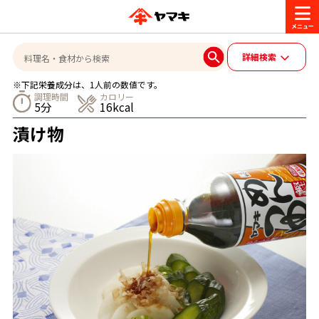
商品情報
詳細検索
※下記栄養成分は、1人前の数値です。
レシピ
調理時間
カロリー
5分
16kcal
ブランド一覧
漬け物
かつお節・だしを楽しむ
おいしいレシピを探す
CM・キャンペーン
おいしいレシピトップ
かつお節・だしを知る
CM
企業・採用情報
主食レシピ
だしの取り方
ヤマキ『めんつゆ』
ヤマキ 割烹白だし
キャンペーン一覧
企業情報
お問い合わせ
主菜レシピ
かつお節の削り方
- 百年対話
ヤマキお客様相談室