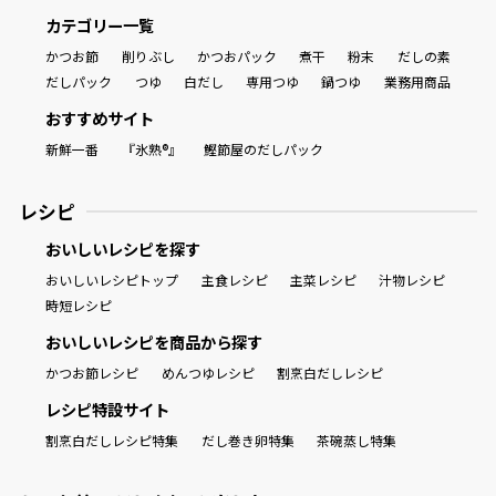
カテゴリー一覧
かつお節
削りぶし
かつおパック
煮干
粉末
だしの素
だしパック
つゆ
白だし
専用つゆ
鍋つゆ
業務用商品
おすすめサイト
新鮮一番
『氷熟®』
鰹節屋のだしパック
レシピ
おいしいレシピを探す
おいしいレシピトップ
主食レシピ
主菜レシピ
汁物レシピ
時短レシピ
おいしいレシピを商品から探す
かつお節レシピ
めんつゆレシピ
割烹白だしレシピ
レシピ特設サイト
割烹白だしレシピ特集
だし巻き卵特集
茶碗蒸し特集