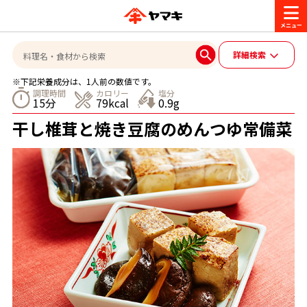
商品情報
詳細検索
※下記栄養成分は、1人前の数値です。
レシピ
調理時間
カロリー
塩分
15分
79kcal
0.9g
ブランド一覧
干し椎茸と焼き豆腐のめんつゆ常備菜
かつお節・だしを楽しむ
おいしいレシピを探す
CM・キャンペーン
おいしいレシピトップ
かつお節・だしを知る
CM
企業・採用情報
主食レシピ
だしの取り方
ヤマキ『めんつゆ』
ヤマキ 割烹白だし
キャンペーン一覧
企業情報
お問い合わせ
主菜レシピ
かつお節の削り方
- 百年対話
ヤマキお客様相談室