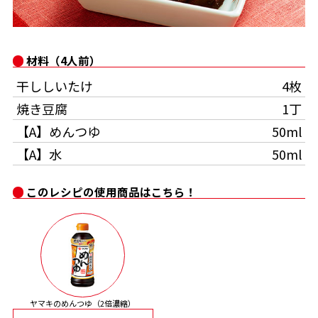
オンラインショップ
汁物レシピ
かつお節・だしをもっと知る
- ヤマキ かつお節プラス®
コミュニティサイト
時短レシピ
ヤマキ かつお節プラス®
材料（4人前）
Global
採用情報
干ししいたけ
4枚
旨さ、別格。だし屋の鍋
韓福善シリーズ
焼き豆腐
1丁
おいしいレシピを商品から探す
かつお節・だしを楽しむ
- ジョブリターン制
【A】めんつゆ
50ml
【A】水
50ml
かつお節レシピ
だしコミュ
このレシピの使用商品はこちら！
めんつゆレシピ
割烹白だしレシピ
サッと鍋®
楽チン鍋®
レシピ特設サイト
ヤマキのめんつゆ（2倍濃縮）