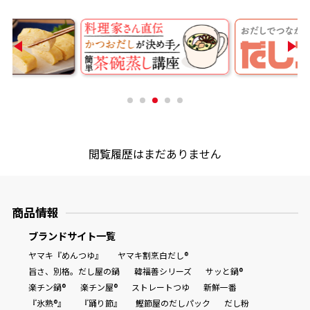
商品情報一覧
おすすめサイト
新鮮一番
閲覧履歴はまだありません
氷熟®︎
だしパック
商品情報
ブランドサイト一覧
ヤマキ『めんつゆ』
ヤマキ割烹白だし®
旨さ、別格。だし屋の鍋
韓福善シリーズ
サッと鍋®
楽チン鍋®
楽チン屋®
ストレートつゆ
新鮮一番
『氷熟®』
『踊り節』
鰹節屋のだしパック
だし粉