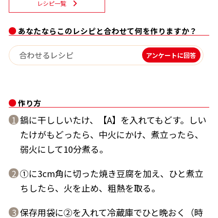
レシピ一覧
割烹白だしレシピ特集
あなたならこのレシピと合わせて何を作りますか？
だし巻き卵特集
アンケートに回答
楽チン屋®
ストレートつゆ
かつおだしが決め手！簡単茶碗蒸し
作り方
鍋に干ししいたけ、【A】を入れてもどす。しい
1
たけがもどったら、中火にかけ、煮立ったら、
弱火にして10分煮る。
①に3cm角に切った焼き豆腐を加え、ひと煮立
2
新鮮一番
『氷熟®』
ちしたら、火を止め、粗熱を取る。
保存用袋に②を入れて冷蔵庫でひと晩おく（時
3