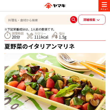
商品情報
詳細検索
※下記栄養成分は、1人前の数値です。
レシピ
調理時間
カロリー
塩分
20分
111kcal
1.5g
ブランド一覧
夏野菜のイタリアンマリネ
かつお節・だしを楽しむ
おいしいレシピを探す
CM・キャンペーン
おいしいレシピトップ
かつお節・だしを知る
CM
企業・採用情報
主食レシピ
だしの取り方
ヤマキ『めんつゆ』
ヤマキ 割烹白だし
キャンペーン一覧
企業情報
お問い合わせ
主菜レシピ
かつお節の削り方
- 百年対話
ヤマキお客様相談室