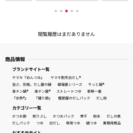
閲覧履歴はまだありません
商品情報
ブランドサイト一覧
ヤマキ『めんつゆ』
ヤマキ割烹白だし®
旨さ、別格。だし屋の鍋
韓福善シリーズ
サッと鍋®
楽チン鍋®
楽チン屋®
ストレートつゆ
新鮮一番
『氷熟®』
『踊り節』
鰹節屋のだしパック
だし粉
カテゴリー一覧
かつお節
削りぶし
かつおパック
煮干
粉末
だしの素
だしパック
つゆ
白だし
専用つゆ
鍋つゆ
業務用商品
おすすめサイト