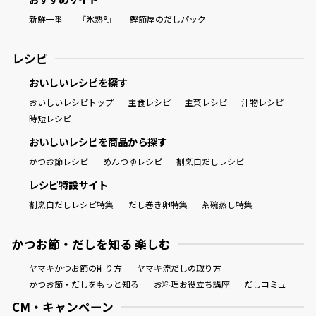
新鮮一番
『氷熟®』
鰹節屋のだしパック
レシピ
おいしいレシピを探す
おいしいレシピトップ
主食レシピ
主菜レシピ
汁物レシピ
時短レシピ
おいしいレシピを商品から探す
かつお節レシピ
めんつゆレシピ
割烹白だしレシピ
レシピ特設サイト
割烹白だしレシピ特集
だし巻き卵特集
茶碗蒸し特集
かつお節・だしを知る 楽しむ
ヤマキかつお節の削り方
ヤマキ流だしの取り方
かつお節・だしをもっと知る
お料理お役立ち講座
だしコミュ
CM・キャンペーン