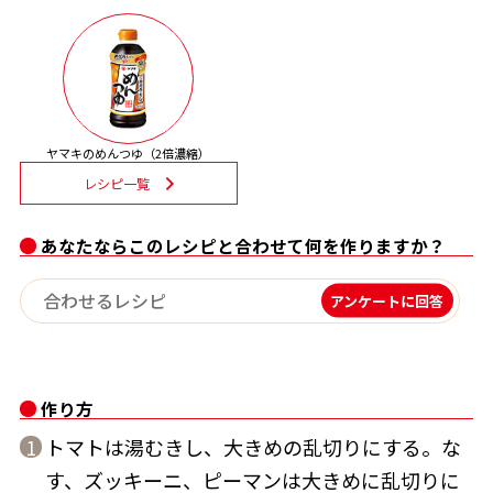
割烹白だしレシピ特集
だし巻き卵特集
楽チン屋®
ストレートつゆ
ヤマキのめんつゆ（2倍濃縮）
かつおだしが決め手！簡単茶碗蒸し
レシピ一覧
あなたならこのレシピと合わせて何を作りますか？
アンケートに回答
新鮮一番
『氷熟®』
作り方
トマトは湯むきし、大きめの乱切りにする。な
1
す、ズッキーニ、ピーマンは大きめに乱切りに