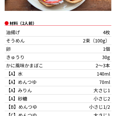
オンラインショップ
汁物レシピ
かつお節・だしをもっと知る
- ヤマキ かつお節プラス®
コミュニティサイト
時短レシピ
ヤマキ かつお節プラス®
材料（2人前）
Global
採用情報
油揚げ
4枚
旨さ、別格。だし屋の鍋
韓福善シリーズ
そうめん
2束（100g）
おいしいレシピを商品から探す
かつお節・だしを楽しむ
- ジョブリターン制
卵
1個
かつお節レシピ
だしコミュ
きゅうり
30g
かに風味かまぼこ
2～3本
めんつゆレシピ
【A】水
140ml
【A】めんつゆ
70ml
割烹白だしレシピ
【A】みりん
大さじ1
サッと鍋®
楽チン鍋®
【A】砂糖
小さじ2
【B】めんつゆ
小さじ1/2
レシピ特設サイト
【C】めんつゆ
大さじ1