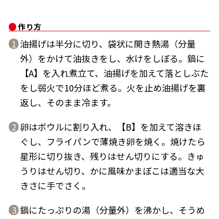
作り方
油揚げは半分に切り、袋状に開き熱湯（分量
1
外）をかけて油抜きをし、水けをしぼる。鍋に
鰹節屋の
『踊り節』
【A】を入れ煮立て、油揚げを加えて落としぶた
だしパック
をし弱火で10分ほど煮る。火を止め油揚げを裏
返し、そのまま冷ます。
卵はボウルに割り入れ、【B】を加えて溶きほ
2
ぐし、フライパンで薄焼き卵を焼く。焼けたら
星形に切り抜き、残りはせん切りにする。きゅ
うりはせん切り、かに風味かまぼこは適当な大
だし粉
きさに手でさく。
鍋にたっぷりの湯（分量外）を沸かし、そうめ
3