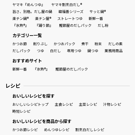
ヤマキ『めんつゆ』
ヤマキ割烹白だし®
旨さ、別格。だし屋の鍋
韓福善シリーズ
サッと鍋®
楽チン鍋®
楽チン屋®
ストレートつゆ
新鮮一番
『氷熟®』
『踊り節』
鰹節屋のだしパック
だし粉
カテゴリー一覧
かつお節
削りぶし
かつおパック
煮干
粉末
だしの素
だしパック
つゆ
白だし
専用つゆ
鍋つゆ
業務用商品
おすすめサイト
新鮮一番
『氷熟®』
鰹節屋のだしパック
レシピ
おいしいレシピを探す
おいしいレシピトップ
主食レシピ
主菜レシピ
汁物レシピ
時短レシピ
おいしいレシピを商品から探す
かつお節レシピ
めんつゆレシピ
割烹白だしレシピ