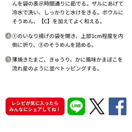
んを袋の表示時間通りに茹でる。ザルにあげて
冷水で洗い、しっかりと水けをきる。ボウルに
商品情報一覧
そうめん、【C】を加えてよく和える。
①のいなり揚げの袋を開き、上部1cm程度を内
4
おすすめサイト
側に折り、③のそうめんを詰める。
新鮮一番
薄焼きたまご、きゅうり、かに風味かまぼこを
5
流れ星のように並べトッピングする。
氷熟®︎
だしパック
レシピが気に入ったら
みんなにシェアしてね！