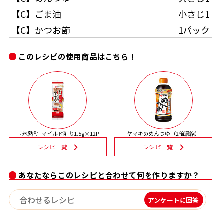
【C】ごま油
小さじ1
割烹白だしレシピ特集
【C】かつお節
1パック
だし巻き卵特集
このレシピの使用商品はこちら！
楽チン屋®
ストレートつゆ
かつおだしが決め手！簡単茶碗蒸し
『氷熟®』マイルド削り1.5g×12P
ヤマキのめんつゆ（2倍濃縮）
レシピ一覧
レシピ一覧
あなたならこのレシピと合わせて何を作りますか？
新鮮一番
『氷熟®』
アンケートに回答