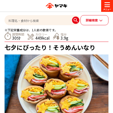
商品情報
詳細検索
※下記栄養成分は、1人前の数値です。
レシピ
調理時間
カロリー
塩分
30分
449kcal
3.9g
ブランド一覧
七夕にぴったり！そうめんいなり
かつお節・だしを楽しむ
おいしいレシピを探す
CM・キャンペーン
おいしいレシピトップ
かつお節・だしを知る
CM
企業・採用情報
主食レシピ
だしの取り方
ヤマキ『めんつゆ』
ヤマキ 割烹白だし
キャンペーン一覧
企業情報
お問い合わせ
主菜レシピ
かつお節の削り方
- 百年対話
ヤマキお客様相談室