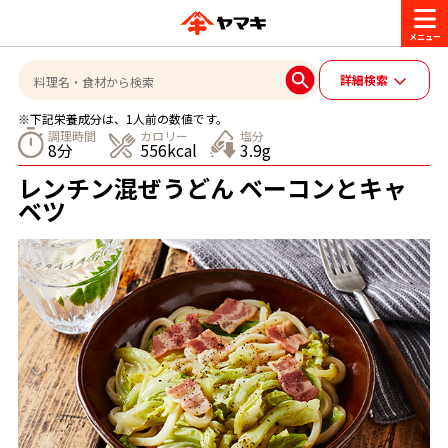
商品情報
詳細検索
※下記栄養成分は、1人前の数値です。
レシピ
調理時間
カロリー
塩分
8分
556kcal
3.9g
ブランド一覧
レンチン混ぜうどん ベーコンとキャ
かつお節・だしを楽しむ
ベツ
おいしいレシピを探す
CM・キャンペーン
おいしいレシピトップ
かつお節・だしを知る
CM
企業・採用情報
主食レシピ
だしの取り方
ヤマキ『めんつゆ』
ヤマキ 割烹白だし
キャンペーン一覧
企業情報
お問い合わせ
主菜レシピ
かつお節の削り方
- 百年対話
ヤマキお客様相談室