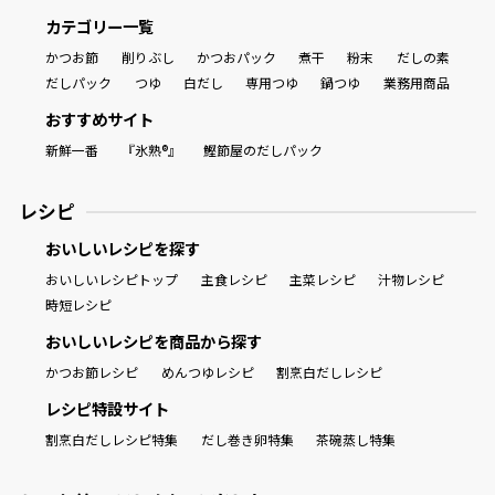
カテゴリー一覧
かつお節
削りぶし
かつおパック
煮干
粉末
だしの素
だしパック
つゆ
白だし
専用つゆ
鍋つゆ
業務用商品
おすすめサイト
新鮮一番
『氷熟®』
鰹節屋のだしパック
レシピ
おいしいレシピを探す
おいしいレシピトップ
主食レシピ
主菜レシピ
汁物レシピ
時短レシピ
おいしいレシピを商品から探す
かつお節レシピ
めんつゆレシピ
割烹白だしレシピ
レシピ特設サイト
割烹白だしレシピ特集
だし巻き卵特集
茶碗蒸し特集