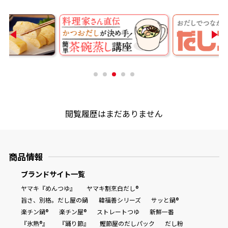
商品情報一覧
おすすめサイト
新鮮一番
閲覧履歴はまだありません
氷熟®︎
だしパック
商品情報
ブランドサイト一覧
ヤマキ『めんつゆ』
ヤマキ割烹白だし®
旨さ、別格。だし屋の鍋
韓福善シリーズ
サッと鍋®
楽チン鍋®
楽チン屋®
ストレートつゆ
新鮮一番
『氷熟®』
『踊り節』
鰹節屋のだしパック
だし粉