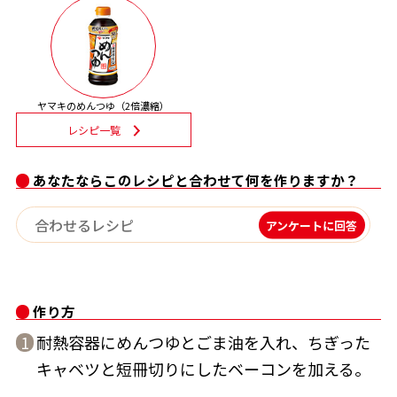
割烹白だしレシピ特集
だし巻き卵特集
ヤマキのめんつゆ（2倍濃縮）
楽チン屋®
ストレートつゆ
レシピ一覧
かつおだしが決め手！簡単茶碗蒸し
あなたならこのレシピと合わせて何を作りますか？
アンケートに回答
作り方
新鮮一番
『氷熟®』
耐熱容器にめんつゆとごま油を入れ、ちぎった
1
キャベツと短冊切りにしたベーコンを加える。