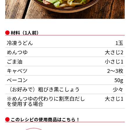
オンラインショップ
汁物レシピ
かつお節・だしをもっと知る
- ヤマキ かつお節プラス®
コミュニティサイト
時短レシピ
ヤマキ かつお節プラス®
材料（1人前）
Global
採用情報
旨さ、別格。だし屋の鍋
韓福善シリーズ
冷凍うどん
1玉
おいしいレシピを商品から探す
かつお節・だしを楽しむ
めんつゆ
大さじ2
- ジョブリターン制
ごま油
小さじ1
かつお節レシピ
だしコミュ
キャベツ
2〜3枚
ベーコン
50g
めんつゆレシピ
（お好みで）粗びき黒こしょう
少々
※めんつゆの代わりに割烹白だし
大さじ1
割烹白だしレシピ
サッと鍋®
楽チン鍋®
を使用する場合
このレシピの使用商品はこちら！
レシピ特設サイト