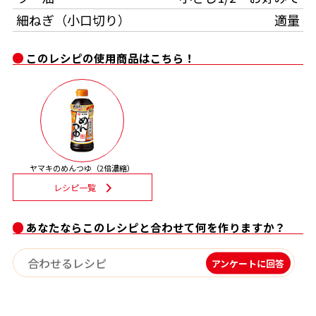
細ねぎ（小口切り）
適量
割烹白だしレシピ特集
このレシピの使用商品はこちら！
だし巻き卵特集
楽チン屋®
ストレートつゆ
かつおだしが決め手！簡単茶碗蒸し
ヤマキのめんつゆ（2倍濃縮）
レシピ一覧
あなたならこのレシピと合わせて何を作りますか？
新鮮一番
『氷熟®』
アンケートに回答