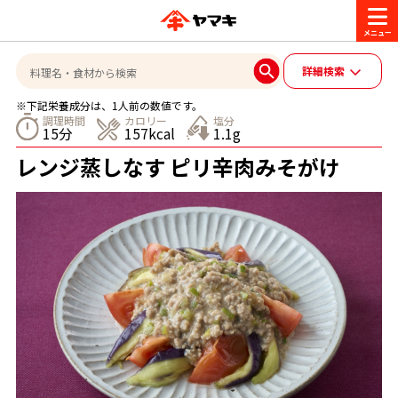
商品情報
詳細検索
※下記栄養成分は、1人前の数値です。
レシピ
調理時間
カロリー
塩分
15分
157kcal
1.1g
ブランド一覧
レンジ蒸しなす ピリ辛肉みそがけ
かつお節・だしを楽しむ
おいしいレシピを探す
CM・キャンペーン
おいしいレシピトップ
かつお節・だしを知る
CM
企業・採用情報
主食レシピ
だしの取り方
ヤマキ『めんつゆ』
ヤマキ 割烹白だし
キャンペーン一覧
企業情報
お問い合わせ
主菜レシピ
かつお節の削り方
- 百年対話
ヤマキお客様相談室