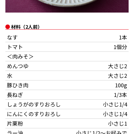
オンラインショップ
汁物レシピ
かつお節・だしをもっと知る
- ヤマキ かつお節プラス®
コミュニティサイト
時短レシピ
ヤマキ かつお節プラス®
材料（2人前）
Global
採用情報
なす
1本
旨さ、別格。だし屋の鍋
韓福善シリーズ
トマト
1個分
おいしいレシピを商品から探す
かつお節・だしを楽しむ
- ジョブリターン制
＜肉みそ＞
かつお節レシピ
だしコミュ
めんつゆ
大さじ2
水
大さじ2
めんつゆレシピ
豚ひき肉
100g
長ねぎ
1/3本
割烹白だしレシピ
しょうがのすりおろし
小さじ1/4
サッと鍋®
楽チン鍋®
にんにくのすりおろし
小さじ1/4
片栗粉
小さじ1
レシピ特設サイト
ラー油
小さじ1/2～お好みで