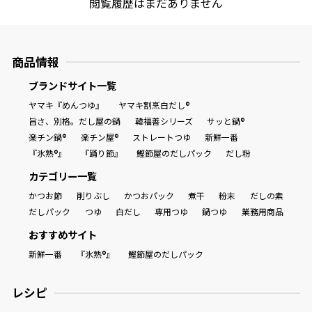
閲覧履歴はまだありません
商品情報
ブランドサイト一覧
ヤマキ『めんつゆ』
ヤマキ割烹白だし®
旨さ、別格。だし屋の鍋
韓福善シリーズ
サッと鍋®
楽チン鍋®
楽チン屋®
ストレートつゆ
新鮮一番
『氷熟®』
『踊り節』
鰹節屋のだしパック
だし粉
カテゴリー一覧
かつお節
削りぶし
かつおパック
煮干
粉末
だしの素
だしパック
つゆ
白だし
専用つゆ
鍋つゆ
業務用商品
おすすめサイト
新鮮一番
『氷熟®』
鰹節屋のだしパック
レシピ