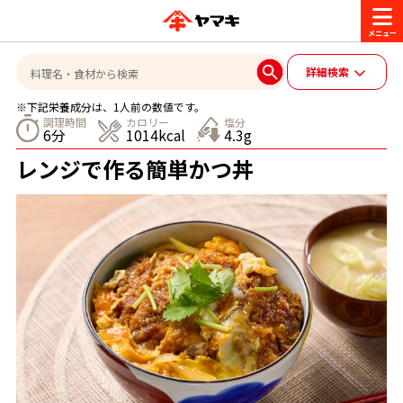
商品情報
詳細検索
※下記栄養成分は、1人前の数値です。
レシピ
調理時間
カロリー
塩分
6分
1014kcal
4.3g
ブランド一覧
レンジで作る簡単かつ丼
かつお節・だしを楽しむ
おいしいレシピを探す
CM・キャンペーン
おいしいレシピトップ
かつお節・だしを知る
CM
企業・採用情報
主食レシピ
だしの取り方
ヤマキ『めんつゆ』
ヤマキ 割烹白だし
キャンペーン一覧
企業情報
お問い合わせ
主菜レシピ
かつお節の削り方
- 百年対話
ヤマキお客様相談室