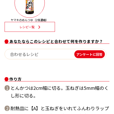
割烹白だしレシピ特集
ヤマキのめんつゆ（2倍濃縮）
だし巻き卵特集
レシピ一覧
楽チン屋®
ストレートつゆ
かつおだしが決め手！簡単茶碗蒸し
あなたならこのレシピと合わせて何を作りますか？
アンケートに回答
作り方
とんかつは2cm幅に切る。玉ねぎは5mm幅のく
1
新鮮一番
『氷熟®』
し形に切る。
耐熱皿に【A】と玉ねぎをいれてふんわりラップ
2