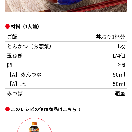
オンラインショップ
汁物レシピ
かつお節・だしをもっと知る
- ヤマキ かつお節プラス®
コミュニティサイト
時短レシピ
ヤマキ かつお節プラス®
材料（1人前）
Global
採用情報
ご飯
丼ぶり1杯分
旨さ、別格。だし屋の鍋
韓福善シリーズ
とんかつ（お惣菜）
1枚
おいしいレシピを商品から探す
かつお節・だしを楽しむ
- ジョブリターン制
玉ねぎ
1/4個
かつお節レシピ
だしコミュ
卵
2個
【A】めんつゆ
50ml
めんつゆレシピ
【A】水
50ml
みつば
適量
割烹白だしレシピ
サッと鍋®
楽チン鍋®
このレシピの使用商品はこちら！
レシピ特設サイト