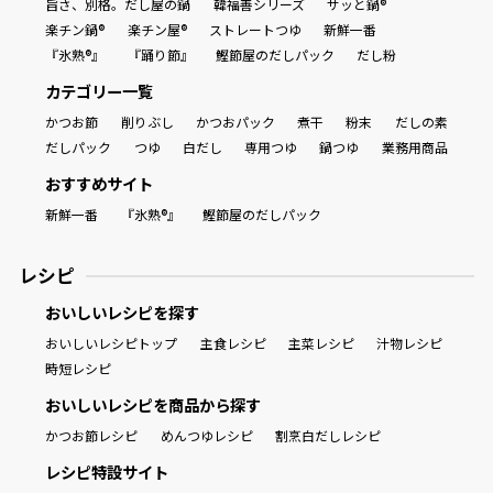
旨さ、別格。だし屋の鍋
韓福善シリーズ
サッと鍋®
楽チン鍋®
楽チン屋®
ストレートつゆ
新鮮一番
『氷熟®』
『踊り節』
鰹節屋のだしパック
だし粉
カテゴリー一覧
かつお節
削りぶし
かつおパック
煮干
粉末
だしの素
だしパック
つゆ
白だし
専用つゆ
鍋つゆ
業務用商品
おすすめサイト
新鮮一番
『氷熟®』
鰹節屋のだしパック
レシピ
おいしいレシピを探す
おいしいレシピトップ
主食レシピ
主菜レシピ
汁物レシピ
時短レシピ
おいしいレシピを商品から探す
かつお節レシピ
めんつゆレシピ
割烹白だしレシピ
レシピ特設サイト