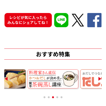
レシピが気に入ったら
みんなにシェアしてね！
鰹節屋の
『踊り節』
だしパック
おすすめ特集
だし粉