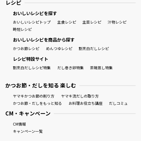
レシピ
おいしいレシピを探す
おいしいレシピトップ
主食レシピ
主菜レシピ
汁物レシピ
時短レシピ
おいしいレシピを商品から探す
かつお節レシピ
めんつゆレシピ
割烹白だしレシピ
レシピ特設サイト
割烹白だしレシピ特集
だし巻き卵特集
茶碗蒸し特集
かつお節・だしを知る 楽しむ
ヤマキかつお節の削り方
ヤマキ流だしの取り方
かつお節・だしをもっと知る
お料理お役立ち講座
だしコミュ
CM・キャンペーン
CM情報
キャンペーン一覧