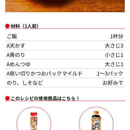
オンラインショップ
汁物レシピ
かつお節・だしをもっと知る
- ヤマキ かつお節プラス®
コミュニティサイト
時短レシピ
ヤマキ かつお節プラス®
材料（1人前）
Global
採用情報
ご飯
1杯分
旨さ、別格。だし屋の鍋
韓福善シリーズ
A天かす
大さじ3
おいしいレシピを商品から探す
かつお節・だしを楽しむ
- ジョブリターン制
A青のり
小さじ1
かつお節レシピ
だしコミュ
Aめんつゆ
大さじ1
A使い切りかつおパックマイルド
1～3パック
めんつゆレシピ
のり、しそなど
お好みで
このレシピの使用商品はこちら！
割烹白だしレシピ
サッと鍋®
楽チン鍋®
レシピ特設サイト