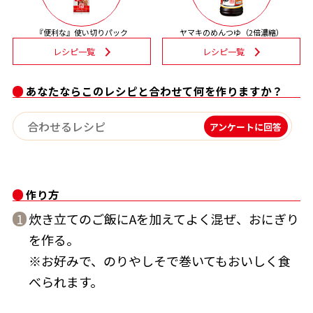
割烹白だしレシピ特集
『便利な』使い切りパック
ヤマキのめんつゆ（2倍濃縮）
レシピ一覧
レシピ一覧
だし巻き卵特集
あなたならこのレシピと合わせて何を作りますか？
楽チン屋®
ストレートつゆ
かつおだしが決め手！簡単茶碗蒸し
アンケートに回答
作り方
炊き立てのご飯にAを加えてよく混ぜ、おにぎり
1
を作る。
新鮮一番
『氷熟®』
※お好みで、のりやしそで巻いてもおいしく食
べられます。