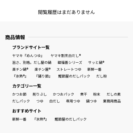
閲覧履歴はまだありません
商品情報一覧
商品情報
おすすめサイト
ブランドサイト一覧
新鮮一番
ヤマキ『めんつゆ』
ヤマキ割烹白だし®
旨さ、別格。だし屋の鍋
韓福善シリーズ
サッと鍋®
楽チン鍋®
楽チン屋®
ストレートつゆ
新鮮一番
氷熟®︎
『氷熟®』
『踊り節』
鰹節屋のだしパック
だし粉
カテゴリー一覧
だしパック
かつお節
削りぶし
かつおパック
煮干
粉末
だしの素
だしパック
つゆ
白だし
専用つゆ
鍋つゆ
業務用商品
おすすめサイト
新鮮一番
『氷熟®』
鰹節屋のだしパック