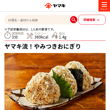
商品情報
詳細検索
※下記栄養成分は、1人前の数値です。
レシピ
調理時間
カロリー
塩分
3分
369kcal
1.4g
ブランド一覧
ヤマキ流！やみつきおにぎり
かつお節・だしを楽しむ
おいしいレシピを探す
CM・キャンペーン
おいしいレシピトップ
かつお節・だしを知る
CM
企業・採用情報
主食レシピ
だしの取り方
ヤマキ『めんつゆ』
ヤマキ 割烹白だし
キャンペーン一覧
企業情報
お問い合わせ
主菜レシピ
かつお節の削り方
- 百年対話
ヤマキお客様相談室