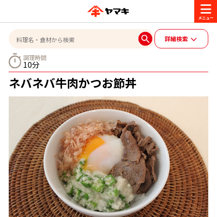
商品情報
詳細検索
調理時間
10分
レシピ
ブランド一覧
ネバネバ牛肉かつお節丼
かつお節・だしを楽しむ
おいしいレシピを探す
CM・キャンペーン
おいしいレシピトップ
かつお節・だしを知る
CM
企業・採用情報
主食レシピ
だしの取り方
ヤマキ『めんつゆ』
ヤマキ 割烹白だし
キャンペーン一覧
企業情報
お問い合わせ
主菜レシピ
かつお節の削り方
- 百年対話
ヤマキお客様相談室