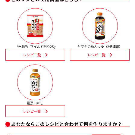
割烹白だしレシピ特集
だし巻き卵特集
楽チン屋®
ストレートつゆ
かつおだしが決め手！簡単茶碗蒸し
『氷熟®』マイルド削り25g
ヤマキのめんつゆ（2倍濃縮）
レシピ一覧
レシピ一覧
割烹白だし
新鮮一番
『氷熟®』
レシピ一覧
あなたならこのレシピと合わせて何を作りますか？