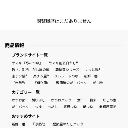
閲覧履歴はまだありません
商品情報
ブランドサイト一覧
ヤマキ『めんつゆ』
ヤマキ割烹白だし®
旨さ、別格。だし屋の鍋
韓福善シリーズ
サッと鍋®
楽チン鍋®
楽チン屋®
ストレートつゆ
新鮮一番
『氷熟®』
『踊り節』
鰹節屋のだしパック
だし粉
カテゴリー一覧
かつお節
削りぶし
かつおパック
煮干
粉末
だしの素
だしパック
つゆ
白だし
専用つゆ
鍋つゆ
業務用商品
おすすめサイト
新鮮一番
『氷熟®』
鰹節屋のだしパック