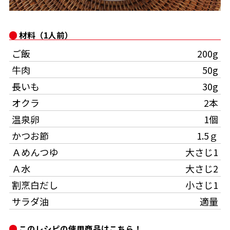
オンラインショップ
汁物レシピ
かつお節・だしをもっと知る
- ヤマキ かつお節プラス®
コミュニティサイト
材料（1人前）
時短レシピ
ヤマキ かつお節プラス®
ご飯
200g
Global
採用情報
旨さ、別格。だし屋の鍋
韓福善シリーズ
牛肉
50g
おいしいレシピを商品から探す
かつお節・だしを楽しむ
長いも
30g
- ジョブリターン制
オクラ
2本
かつお節レシピ
だしコミュ
温泉卵
1個
かつお節
1.5ｇ
めんつゆレシピ
Ａめんつゆ
大さじ1
Ａ水
大さじ2
割烹白だしレシピ
サッと鍋®
楽チン鍋®
割烹白だし
小さじ1
サラダ油
適量
レシピ特設サイト
このレシピの使用商品はこちら！