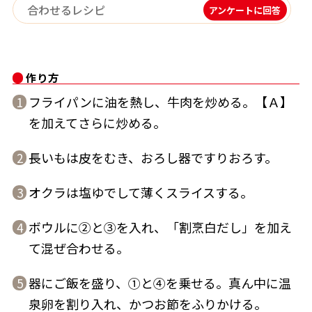
アンケートに回答
作り方
鰹節屋の
『踊り節』
フライパンに油を熱し、牛肉を炒める。【Ａ】
1
だしパック
を加えてさらに炒める。
長いもは皮をむき、おろし器ですりおろす。
2
オクラは塩ゆでして薄くスライスする。
3
ボウルに②と③を入れ、「割烹白だし」を加え
4
て混ぜ合わせる。
だし粉
器にご飯を盛り、①と④を乗せる。真ん中に温
5
泉卵を割り入れ、かつお節をふりかける。