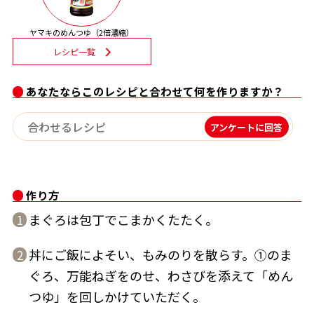
割烹白だしレシピ特集
ヤマキのめんつゆ（2倍濃縮）
レシピ一覧
だし巻き卵特集
あなたならこのレシピと合わせて何を作りますか？
楽チン屋®
ストレートつゆ
かつおだしが決め手！簡単茶碗蒸し
アンケートに回答
作り方
まぐろは包丁でこまかくたたく。
1
新鮮一番
『氷熟®』
丼にご飯によそい、もみのりを散らす。①のま
2
ぐろ、万能ねぎをのせ、わさびを添えて「めん
つゆ」を回しかけていただく。