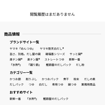
商品情報一覧
閲覧履歴はまだありません
おすすめサイト
商品情報
ブランドサイト一覧
新鮮一番
ヤマキ『めんつゆ』
ヤマキ割烹白だし®
旨さ、別格。だし屋の鍋
韓福善シリーズ
サッと鍋®
氷熟®︎
楽チン鍋®
楽チン屋®
ストレートつゆ
新鮮一番
『氷熟®』
『踊り節』
鰹節屋のだしパック
だし粉
だしパック
カテゴリー一覧
かつお節
削りぶし
かつおパック
煮干
粉末
だしの素
だしパック
つゆ
白だし
専用つゆ
鍋つゆ
業務用商品
おすすめサイト
新鮮一番
『氷熟®』
鰹節屋のだしパック