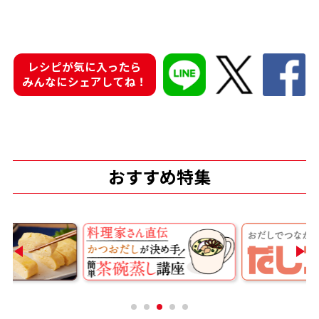
レシピが気に入ったら
みんなにシェアしてね！
鰹節屋の
『踊り節』
だしパック
おすすめ特集
だし粉