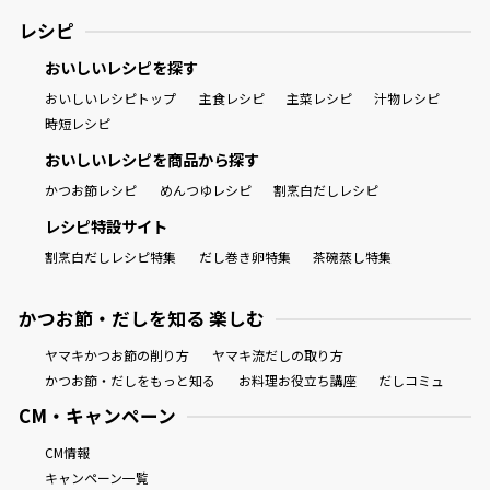
レシピ
おいしいレシピを探す
おいしいレシピトップ
主食レシピ
主菜レシピ
汁物レシピ
時短レシピ
おいしいレシピを商品から探す
かつお節レシピ
めんつゆレシピ
割烹白だしレシピ
レシピ特設サイト
割烹白だしレシピ特集
だし巻き卵特集
茶碗蒸し特集
かつお節・だしを知る 楽しむ
ヤマキかつお節の削り方
ヤマキ流だしの取り方
かつお節・だしをもっと知る
お料理お役立ち講座
だしコミュ
CM・キャンペーン
CM情報
キャンペーン一覧