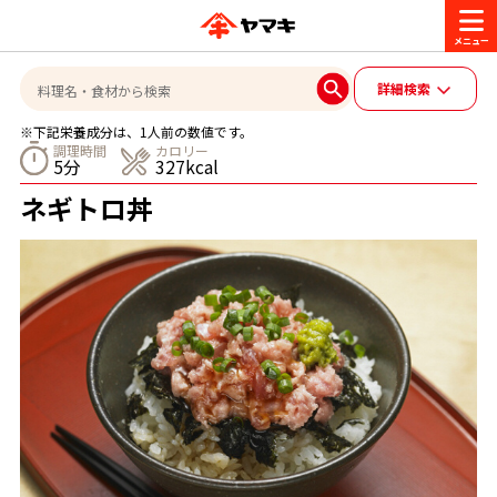
商品情報
詳細検索
※下記栄養成分は、1人前の数値です。
レシピ
調理時間
カロリー
5分
327kcal
ブランド一覧
ネギトロ丼
かつお節・だしを楽しむ
おいしいレシピを探す
CM・キャンペーン
おいしいレシピトップ
かつお節・だしを知る
CM
企業・採用情報
主食レシピ
だしの取り方
ヤマキ『めんつゆ』
ヤマキ 割烹白だし
キャンペーン一覧
企業情報
お問い合わせ
主菜レシピ
かつお節の削り方
- 百年対話
ヤマキお客様相談室