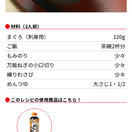
オンラインショップ
汁物レシピ
かつお節・だしをもっと知る
- ヤマキ かつお節プラス®
コミュニティサイト
時短レシピ
ヤマキ かつお節プラス®
材料（2人前）
Global
採用情報
まぐろ（刺身用）
120g
旨さ、別格。だし屋の鍋
韓福善シリーズ
ご飯
茶碗2杯分
おいしいレシピを商品から探す
かつお節・だしを楽しむ
- ジョブリターン制
もみのり
少々
かつお節レシピ
だしコミュ
万能ねぎの小口切り
少々
練りわさび
少々
めんつゆレシピ
めんつゆ
大さじ1・1/2
このレシピの使用商品はこちら！
割烹白だしレシピ
サッと鍋®
楽チン鍋®
レシピ特設サイト