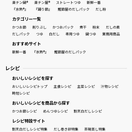
楽チン鍋®
楽チン屋®
ストレートつゆ
新鮮一番
『氷熟®』
『踊り節』
鰹節屋のだしパック
だし粉
カテゴリー一覧
かつお節
削りぶし
かつおパック
煮干
粉末
だしの素
だしパック
つゆ
白だし
専用つゆ
鍋つゆ
業務用商品
おすすめサイト
新鮮一番
『氷熟®』
鰹節屋のだしパック
レシピ
おいしいレシピを探す
おいしいレシピトップ
主食レシピ
主菜レシピ
汁物レシピ
時短レシピ
おいしいレシピを商品から探す
かつお節レシピ
めんつゆレシピ
割烹白だしレシピ
レシピ特設サイト
割烹白だしレシピ特集
だし巻き卵特集
茶碗蒸し特集