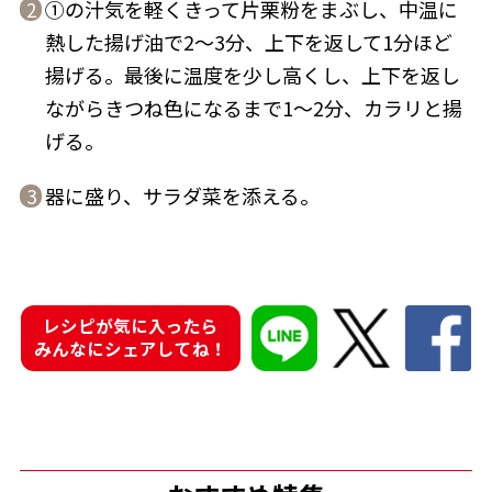
①の汁気を軽くきって片栗粉をまぶし、中温に
2
熱した揚げ油で2～3分、上下を返して1分ほど
揚げる。最後に温度を少し高くし、上下を返し
ながらきつね色になるまで1～2分、カラリと揚
げる。
鰹節屋の
『踊り節』
だしパック
器に盛り、サラダ菜を添える。
3
レシピが気に入ったら
みんなにシェアしてね！
だし粉