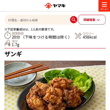
商品情報
詳細検索
※下記栄養成分は、1人前の数値です。
レシピ
調理時間
カロリー
20分 （下味をつける時間は除く）
458kcal
ブランド一覧
塩分
1.7g
かつお節・だしを楽しむ
ザンギ
おいしいレシピを探す
CM・キャンペーン
おいしいレシピトップ
かつお節・だしを知る
CM
企業・採用情報
主食レシピ
だしの取り方
ヤマキ『めんつゆ』
ヤマキ 割烹白だし
キャンペーン一覧
企業情報
お問い合わせ
主菜レシピ
かつお節の削り方
- 百年対話
ヤマキお客様相談室