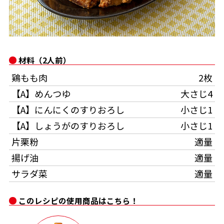
オンラインショップ
汁物レシピ
かつお節・だしをもっと知る
- ヤマキ かつお節プラス®
コミュニティサイト
時短レシピ
ヤマキ かつお節プラス®
Global
採用情報
材料（2人前）
旨さ、別格。だし屋の鍋
韓福善シリーズ
鶏もも肉
2枚
おいしいレシピを商品から探す
かつお節・だしを楽しむ
- ジョブリターン制
【A】めんつゆ
大さじ4
【A】にんにくのすりおろし
小さじ1
かつお節レシピ
だしコミュ
【A】しょうがのすりおろし
小さじ1
めんつゆレシピ
片栗粉
適量
揚げ油
適量
割烹白だしレシピ
サラダ菜
適量
サッと鍋®
楽チン鍋®
このレシピの使用商品はこちら！
レシピ特設サイト