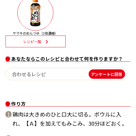
割烹白だしレシピ特集
だし巻き卵特集
ヤマキのめんつゆ（2倍濃縮）
楽チン屋®
ストレートつゆ
レシピ一覧
かつおだしが決め手！簡単茶碗蒸し
あなたならこのレシピと合わせて何を作りますか？
アンケートに回答
作り方
新鮮一番
『氷熟®』
鶏肉は大きめのひと口大に切る。ボウルに入
1
れ、【Ａ】を加えてもみこみ、30分ほどおく。