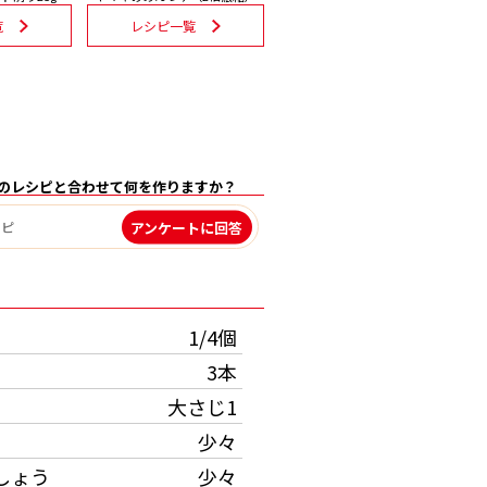
覧
レシピ一覧
のレシピと合わせて何を作りますか？
アンケートに回答
）
1/4個
3本
大さじ1
少々
しょう
少々