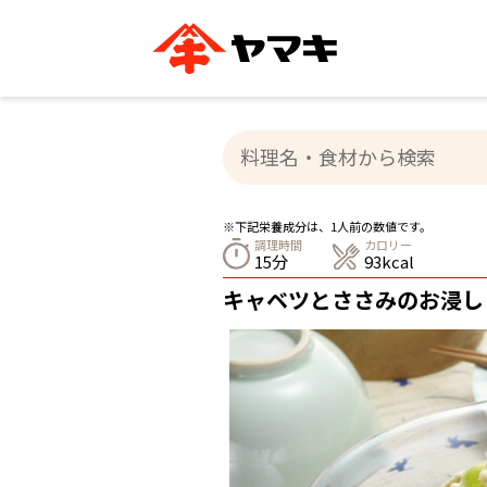
ブランドサイト別
かつお節・だしを知る
おいしいレシピを探す
企業情報
おいしいレシピTO
ヤマキ
ヤマキ
『めんつゆ』
割烹白だし®
主食レシピ
汁物レシピ
※下記栄養成分は、1人前の数値です。
ストレート
調理時間
カロリー
新鮮一番
つゆ
15分
93kcal
レシピ特設サイト
ヤマキかつお節の削り方
ヤマキ
キャベツとささみのお浸し
企業情報
カテゴリー別
削りぶし
かつおパック
かつお節