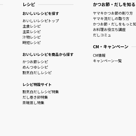
レシピ
かつお節・だしを知る
ヤマキかつお節の削り方
おいしいレシピを探す
ヤマキ流だしの取り方
おいしいレシピトップ
かつお節・だしをもっと
主食レシピ
お料理お役立ち講座
主菜レシピ
だしコミュ
汁物レシピ
時短レシピ
CM・キャンペーン
おいしいレシピを商品から探す
CM情報
キャンペーン一覧
かつお節レシピ
めんつゆレシピ
割烹白だしレシピ
レシピ特設サイト
割烹白だしレシピ特集
だし巻き卵特集
茶碗蒸し特集