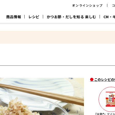
オンラインショップ
商品情報
レシピ
かつお節・だしを知る 楽しむ
CM・
CM
おいしいレシピを商品から探す
キャンペーン
採用情
P
旨さ、別格。
韓福善シリーズ
サッと鍋®
だし屋の鍋
主菜レシピ
百年対話
時短レシピ
ヤマキの削り節
ヤマキのめん
鰹節屋の
『氷熟®』
『踊り節』
だしパック
流だしの取り方
ヤマキ かつお節プラス®
CM情報
キャンペーン一覧
採用情
このレシピの
ジョブ
煮干
粉末
だしパック
つゆ
白だ
だしの素
『氷熟®』マイル