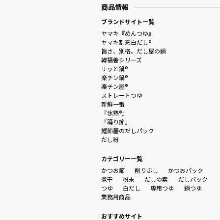
商品情報
ブランドサイト一覧
ヤマキ『めんつゆ』
ヤマキ割烹白だし®
旨さ、別格。だし屋の鍋
韓福善シリーズ
サッと鍋®
楽チン鍋®
楽チン屋®
ストレートつゆ
新鮮一番
『氷熟®』
『踊り節』
鰹節屋のだしパック
だし粉
カテゴリー一覧
かつお節
削りぶし
かつおパック
煮干
粉末
だしの素
だしパック
つゆ
白だし
専用つゆ
鍋つゆ
業務用商品
おすすめサイト