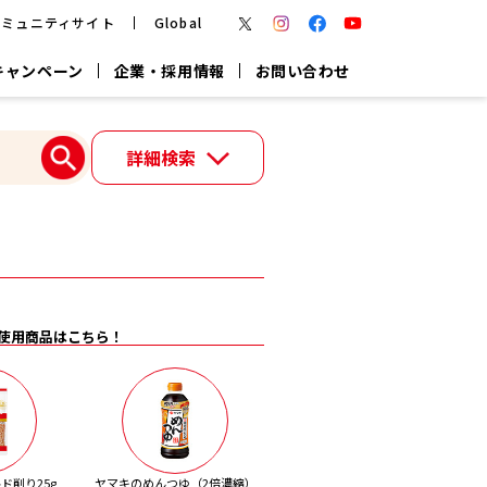
コミュニティサイト
Global
キャンペーン
企業・採用情報
お問い合わせ
報
かつお節・だしを楽しむ
詳細検索
楽チン鍋®
楽チン屋®
つゆ
ヤマキの
割烹白だし
だし粉
報
一覧はこちら
使用商品はこちら！
リターン制
し
専用調味料
鍋つゆ
業務用商品
ド削り25g
ヤマキのめんつゆ（2倍濃縮）