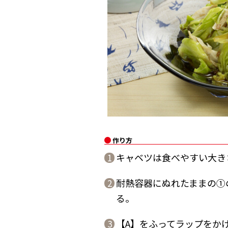
作り方
キャベツは食べやすい大き
1
耐熱容器にぬれたままの①
2
る。
【A】をふってラップをかけ
3