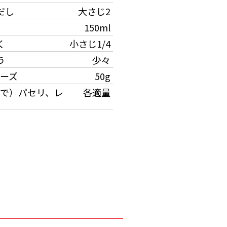
だし
大さじ2
150ml
く
小さじ1/4
う
少々
ーズ
50g
で）パセリ、レ
各適量