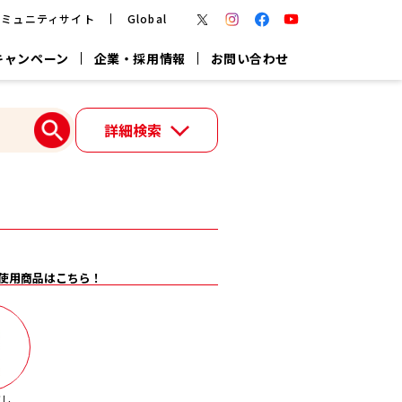
コミュニティサイト
Global
キャンペーン
企業・採用情報
お問い合わせ
報
かつお節・だしを楽しむ
詳細検索
楽チン鍋®
楽チン屋®
つゆ
ヤマキの
割烹白だし
だし粉
報
一覧はこちら
使用商品はこちら！
リターン制
し
専用調味料
鍋つゆ
業務用商品
だし