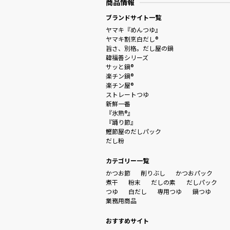
商品情報
ブランドサイト一覧
ヤマキ『めんつゆ』
ヤマキ割烹白だし®
旨さ、別格。だし屋の鍋
韓福善シリーズ
サッと鍋®
楽チン鍋®
楽チン屋®
ストレートつゆ
新鮮一番
『氷熟®』
『踊り節』
鰹節屋のだしパック
だし粉
カテゴリー一覧
かつお節
削りぶし
かつおパック
煮干
粉末
だしの素
だしパック
つゆ
白だし
専用つゆ
鍋つゆ
業務用商品
おすすめサイト