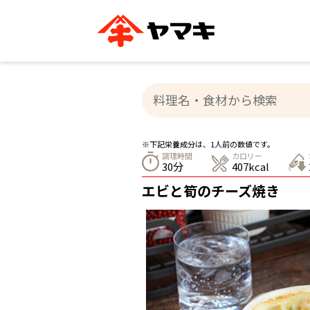
ブランドサイト別
かつお節・だしを知る
おいしいレシピを探す
企業情報
おいしいレシピTO
ヤマキ
ヤマキ
『めんつゆ』
割烹白だし®
主食レシピ
汁物レシピ
※下記栄養成分は、1人前の数値です。
ストレート
調理時間
カロリー
新鮮一番
つゆ
30分
407kcal
レシピ特設サイト
ヤマキかつお節の削り方
ヤマキ
エビと筍のチーズ焼き
企業情報
カテゴリー別
削りぶし
かつおパック
かつお節