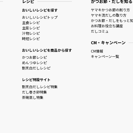
レシピ
かつお節・だしを知る
ヤマキかつお節の削り方
おいしいレシピを探す
ヤマキ流だしの取り方
おいしいレシピトップ
かつお節・だしをもっと
主食レシピ
お料理お役立ち講座
主菜レシピ
だしコミュ
汁物レシピ
時短レシピ
CM・キャンペーン
おいしいレシピを商品から探す
CM情報
キャンペーン一覧
かつお節レシピ
めんつゆレシピ
割烹白だしレシピ
レシピ特設サイト
割烹白だしレシピ特集
だし巻き卵特集
茶碗蒸し特集