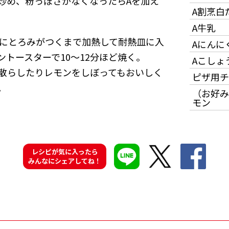
炒め、粉っぽさがなくなったらAを加え
A割烹白
A牛乳
体にとろみがつくまで加熱して耐熱皿に入
Aにんに
トースターで10～12分ほど焼く。
Aこしょ
散らしたりレモンをしぼってもおいしく
ピザ用チ
。
（お好み
モン
レシピが気に入ったら
みんなにシェアしてね！