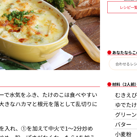
レシピ一
あなたならこ
材料（2人前
ーで水気をふき、たけのこは食べやすい
むきえび
大きなハカマと根元を落として乱切りに
ゆでたけ
グリーン
バター
を入れ、①を加えて中火で1～2分炒め
小麦粉