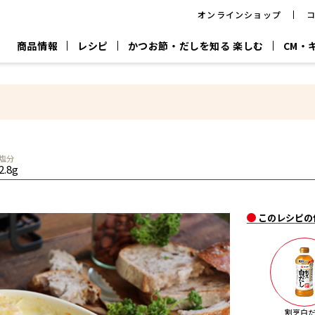
オンラインショップ
商品情報
レシピ
かつお節・だしを知る 楽しむ
CM・
CM
おいしいレシピを商品から探す
キャンペーン
採用情
P
旨さ、別格。
韓福善シリーズ
サッと鍋®
だし屋の鍋
主菜レシピ
百年対話
時短レシピ
ヤマキの削り節
ヤマキのめん
鰹節屋の
塩分
『氷熟®』
『踊り節』
だしパック
2.8g
流だしの取り方
ヤマキ かつお節プラス®
CM情報
キャンペーン一覧
採用情
このレシピの
ジョブ
煮干
粉末
だしパック
つゆ
白だ
だしの素
割烹白