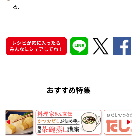
る。
鰹節屋の
『踊り節』
レシピが気に入ったら
だしパック
みんなにシェアしてね！
おすすめ特集
だし粉