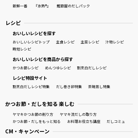
新鮮一番
『氷熟®』
鰹節屋のだしパック
レシピ
おいしいレシピを探す
おいしいレシピトップ
主食レシピ
主菜レシピ
汁物レシピ
時短レシピ
おいしいレシピを商品から探す
かつお節レシピ
めんつゆレシピ
割烹白だしレシピ
レシピ特設サイト
割烹白だしレシピ特集
だし巻き卵特集
茶碗蒸し特集
かつお節・だしを知る 楽しむ
ヤマキかつお節の削り方
ヤマキ流だしの取り方
かつお節・だしをもっと知る
お料理お役立ち講座
だしコミュ
CM・キャンペーン