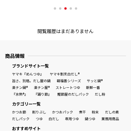
商品情報一覧
閲覧履歴はまだありません
おすすめサイト
新鮮一番
商品情報
ブランドサイト一覧
氷熟®︎
ヤマキ『めんつゆ』
ヤマキ割烹白だし®
旨さ、別格。だし屋の鍋
韓福善シリーズ
サッと鍋®
楽チン鍋®
楽チン屋®
ストレートつゆ
新鮮一番
だしパック
『氷熟®』
『踊り節』
鰹節屋のだしパック
だし粉
カテゴリー一覧
かつお節
削りぶし
かつおパック
煮干
粉末
だしの素
だしパック
つゆ
白だし
専用つゆ
鍋つゆ
業務用商品
おすすめサイト