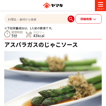
商品情報
詳細検索
※下記栄養成分は、1人前の数値です。
レシピ
調理時間
カロリー
5分
43kcal
ブランド一覧
アスパラガスのじゃこソース
かつお節・だしを楽しむ
おいしいレシピを探す
CM・キャンペーン
おいしいレシピトップ
かつお節・だしを知る
CM
企業・採用情報
主食レシピ
だしの取り方
ヤマキ『めんつゆ』
ヤマキ 割烹白だし
キャンペーン一覧
企業情報
お問い合わせ
主菜レシピ
かつお節の削り方
- 百年対話
ヤマキお客様相談室