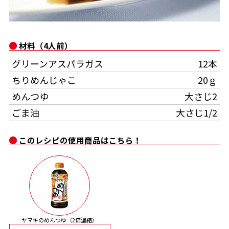
オンラインショップ
汁物レシピ
かつお節・だしをもっと知る
- ヤマキ かつお節プラス®
コミュニティサイト
時短レシピ
ヤマキ かつお節プラス®
材料（4人前）
Global
採用情報
グリーンアスパラガス
12本
旨さ、別格。だし屋の鍋
韓福善シリーズ
ちりめんじゃこ
20ｇ
おいしいレシピを商品から探す
かつお節・だしを楽しむ
- ジョブリターン制
めんつゆ
大さじ2
かつお節レシピ
だしコミュ
ごま油
大さじ1/2
このレシピの使用商品はこちら！
めんつゆレシピ
割烹白だしレシピ
サッと鍋®
楽チン鍋®
レシピ特設サイト
ヤマキのめんつゆ（2倍濃縮）