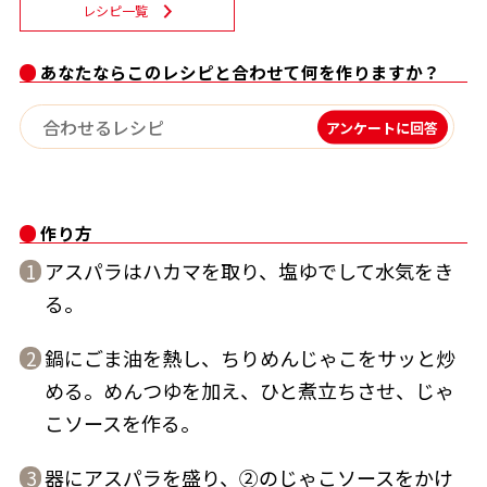
レシピ一覧
割烹白だしレシピ特集
あなたならこのレシピと合わせて何を作りますか？
だし巻き卵特集
アンケートに回答
楽チン屋®
ストレートつゆ
かつおだしが決め手！簡単茶碗蒸し
作り方
アスパラはハカマを取り、塩ゆでして水気をき
1
る。
鍋にごま油を熱し、ちりめんじゃこをサッと炒
2
新鮮一番
『氷熟®』
める。めんつゆを加え、ひと煮立ちさせ、じゃ
こソースを作る。
器にアスパラを盛り、②のじゃこソースをかけ
3