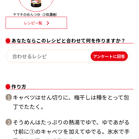
割烹白だしレシピ特集
ヤマキのめんつゆ（2倍濃縮）
レシピ一覧
だし巻き卵特集
あなたならこのレシピと合わせて何を作りますか？
楽チン屋®
ストレートつゆ
かつおだしが決め手！簡単茶碗蒸し
アンケートに回答
作り方
キャベツはせん切りに、梅干しは種をとって包
1
丁でたたく。
新鮮一番
『氷熟®』
そうめんはたっぷりの熱湯でゆで、ゆであがる
2
寸前に①のキャベツを加えてゆでる。氷水で手