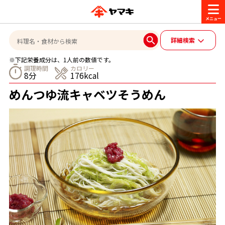
商品情報
詳細検索
※下記栄養成分は、1人前の数値です。
レシピ
調理時間
カロリー
8分
176kcal
ブランド一覧
めんつゆ流キャベツそうめん
かつお節・だしを楽しむ
おいしいレシピを探す
CM・キャンペーン
おいしいレシピトップ
かつお節・だしを知る
CM
企業・採用情報
主食レシピ
だしの取り方
ヤマキ『めんつゆ』
ヤマキ 割烹白だし
キャンペーン一覧
企業情報
お問い合わせ
主菜レシピ
かつお節の削り方
- 百年対話
ヤマキお客様相談室