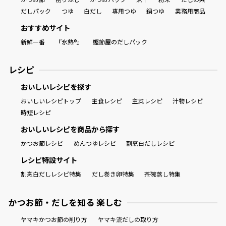
だしパック
つゆ
白だし
専用つゆ
鍋つゆ
業務用商品
おすすめサイト
新鮮一番
『氷熟®』
鰹節屋のだしパック
レシピ
おいしいレシピを探す
おいしいレシピトップ
主食レシピ
主菜レシピ
汁物レシピ
時短レシピ
おいしいレシピを商品から探す
かつお節レシピ
めんつゆレシピ
割烹白だしレシピ
レシピ特設サイト
割烹白だしレシピ特集
だし巻き卵特集
茶碗蒸し特集
かつお節・だしを知る 楽しむ
ヤマキかつお節の削り方
ヤマキ流だしの取り方