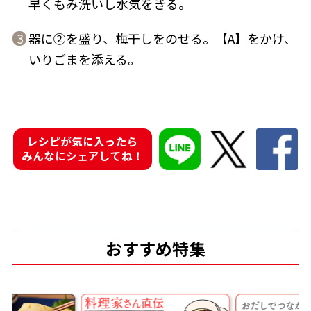
早くもみ洗いし水気をきる。
器に②を盛り、梅干しをのせる。【A】をかけ、
3
いりごまを添える。
鰹節屋の
『踊り節』
だしパック
レシピが気に入ったら
みんなにシェアしてね！
おすすめ特集
だし粉