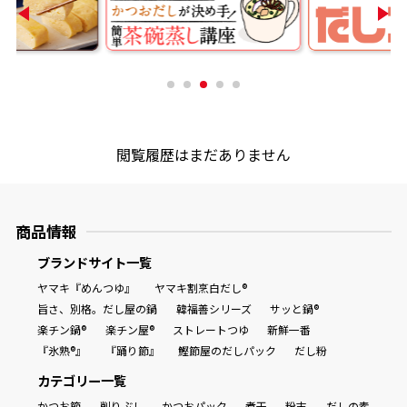
商品情報一覧
おすすめサイト
閲覧履歴はまだありません
新鮮一番
氷熟®︎
商品情報
ブランドサイト一覧
だしパック
ヤマキ『めんつゆ』
ヤマキ割烹白だし®
旨さ、別格。だし屋の鍋
韓福善シリーズ
サッと鍋®
楽チン鍋®
楽チン屋®
ストレートつゆ
新鮮一番
『氷熟®』
『踊り節』
鰹節屋のだしパック
だし粉
カテゴリー一覧
かつお節
削りぶし
かつおパック
煮干
粉末
だしの素