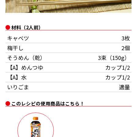
オンラインショップ
汁物レシピ
かつお節・だしをもっと知る
- ヤマキ かつお節プラス®
コミュニティサイト
時短レシピ
ヤマキ かつお節プラス®
材料（2人前）
Global
採用情報
キャベツ
3枚
旨さ、別格。だし屋の鍋
韓福善シリーズ
梅干し
2個
おいしいレシピを商品から探す
かつお節・だしを楽しむ
- ジョブリターン制
そうめん（乾）
3束（150g）
かつお節レシピ
だしコミュ
【A】めんつゆ
カップ1/2
【A】水
カップ1/2
めんつゆレシピ
いりごま
適量
このレシピの使用商品はこちら！
割烹白だしレシピ
サッと鍋®
楽チン鍋®
レシピ特設サイト