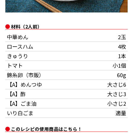
オンラインショップ
汁物レシピ
かつお節・だしをもっと知る
- ヤマキ かつお節プラス®
コミュニティサイト
時短レシピ
ヤマキ かつお節プラス®
材料（2人前）
Global
採用情報
中華めん
2玉
旨さ、別格。だし屋の鍋
韓福善シリーズ
ロースハム
4枚
おいしいレシピを商品から探す
かつお節・だしを楽しむ
- ジョブリターン制
きゅうり
1本
かつお節レシピ
だしコミュ
トマト
小1個
錦糸卵（市販）
60g
めんつゆレシピ
【A】めんつゆ
大さじ6
【A】酢
大さじ3
割烹白だしレシピ
【A】ごま油
小さじ2
サッと鍋®
楽チン鍋®
いり白ごま
適量
レシピ特設サイト
このレシピの使用商品はこちら！