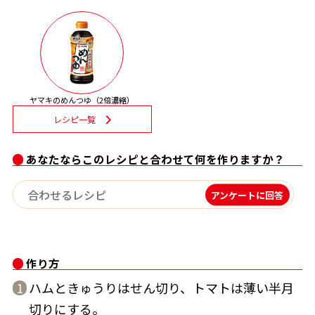
割烹白だしレシピ特集
だし巻き卵特集
楽チン屋®
ストレートつゆ
ヤマキのめんつゆ（2倍濃縮）
かつおだしが決め手！簡単茶碗蒸し
レシピ一覧
あなたならこのレシピと合わせて何を作りますか？
アンケートに回答
新鮮一番
『氷熟®』
作り方
ハムときゅうりはせん切り、トマトは薄い半月
1
切りにする。