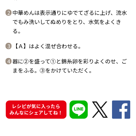
中華めんは表示通りにゆでてざるに上げ、流水
2
でもみ洗いしてぬめりをとり、水気をよくき
る。
鰹節屋の
『踊り節』
だしパック
【Ａ】はよく混ぜ合わせる。
3
器に②を盛って①と錦糸卵を彩りよくのせ、ご
4
まをふる。③をかけていただく。
レシピが気に入ったら
みんなにシェアしてね！
だし粉