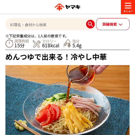
商品情報
詳細検索
※下記栄養成分は、1人前の数値です。
レシピ
調理時間
カロリー
塩分
15分
618kcal
5.4g
ブランド一覧
めんつゆで出来る！冷やし中華
かつお節・だしを楽しむ
おいしいレシピを探す
CM・キャンペーン
おいしいレシピトップ
かつお節・だしを知る
CM
企業・採用情報
主食レシピ
だしの取り方
ヤマキ『めんつゆ』
ヤマキ 割烹白だし
キャンペーン一覧
企業情報
お問い合わせ
主菜レシピ
かつお節の削り方
- 百年対話
ヤマキお客様相談室