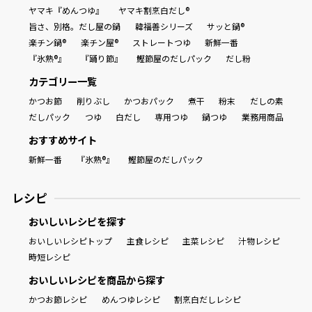
ヤマキ『めんつゆ』
ヤマキ割烹白だし®
旨さ、別格。だし屋の鍋
韓福善シリーズ
サッと鍋®
楽チン鍋®
楽チン屋®
ストレートつゆ
新鮮一番
『氷熟®』
『踊り節』
鰹節屋のだしパック
だし粉
カテゴリー一覧
かつお節
削りぶし
かつおパック
煮干
粉末
だしの素
だしパック
つゆ
白だし
専用つゆ
鍋つゆ
業務用商品
おすすめサイト
新鮮一番
『氷熟®』
鰹節屋のだしパック
レシピ
おいしいレシピを探す
おいしいレシピトップ
主食レシピ
主菜レシピ
汁物レシピ
時短レシピ
おいしいレシピを商品から探す
かつお節レシピ
めんつゆレシピ
割烹白だしレシピ