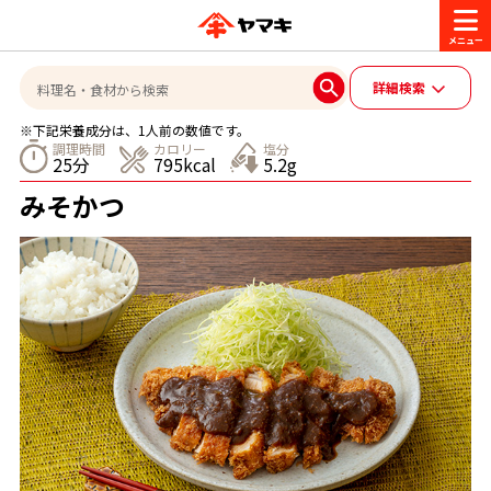
商品情報
詳細検索
※下記栄養成分は、1人前の数値です。
レシピ
調理時間
カロリー
塩分
25分
795kcal
5.2g
ブランド一覧
みそかつ
かつお節・だしを楽しむ
おいしいレシピを探す
CM・キャンペーン
おいしいレシピトップ
かつお節・だしを知る
CM
企業・採用情報
主食レシピ
だしの取り方
ヤマキ『めんつゆ』
ヤマキ 割烹白だし
キャンペーン一覧
企業情報
お問い合わせ
主菜レシピ
かつお節の削り方
- 百年対話
ヤマキお客様相談室