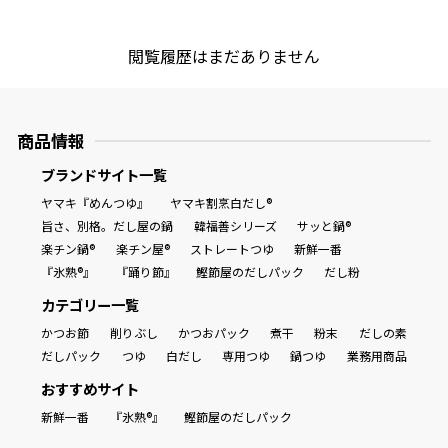
閲覧履歴はまだありません
商品情報
ブランドサイト一覧
ヤマキ『めんつゆ』
ヤマキ割烹白だし®
旨さ、別格。だし屋の鍋
韓福善シリーズ
サッと鍋®
楽チン鍋®
楽チン屋®
ストレートつゆ
新鮮一番
『氷熟®』
『踊り節』
鰹節屋のだしパック
だし粉
カテゴリー一覧
かつお節
削りぶし
かつおパック
煮干
粉末
だしの素
だしパック
つゆ
白だし
専用つゆ
鍋つゆ
業務用商品
おすすめサイト
新鮮一番
『氷熟®』
鰹節屋のだしパック