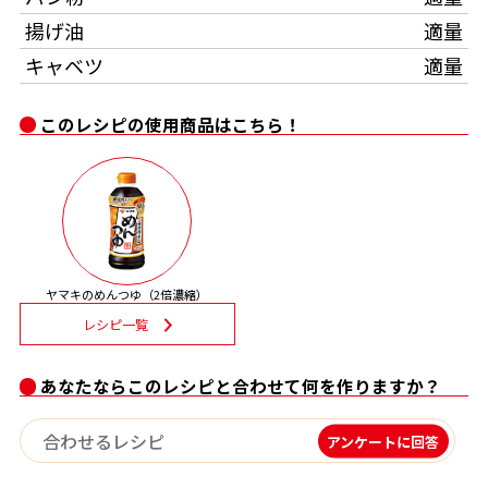
揚げ油
適量
割烹白だしレシピ特集
キャベツ
適量
だし巻き卵特集
このレシピの使用商品はこちら！
楽チン屋®
ストレートつゆ
かつおだしが決め手！簡単茶碗蒸し
ヤマキのめんつゆ（2倍濃縮）
レシピ一覧
あなたならこのレシピと合わせて何を作りますか？
新鮮一番
『氷熟®』
アンケートに回答