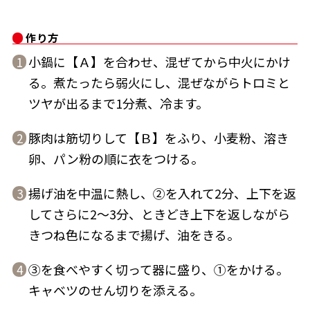
作り方
小鍋に【Ａ】を合わせ、混ぜてから中火にかけ
1
る。煮たったら弱火にし、混ぜながらトロミと
鰹節屋の
『踊り節』
ツヤが出るまで1分煮、冷ます。
だしパック
豚肉は筋切りして【Ｂ】をふり、小麦粉、溶き
2
卵、パン粉の順に衣をつける。
揚げ油を中温に熱し、②を入れて2分、上下を返
3
してさらに2～3分、ときどき上下を返しながら
きつね色になるまで揚げ、油をきる。
だし粉
③を食べやすく切って器に盛り、①をかける。
4
キャベツのせん切りを添える。