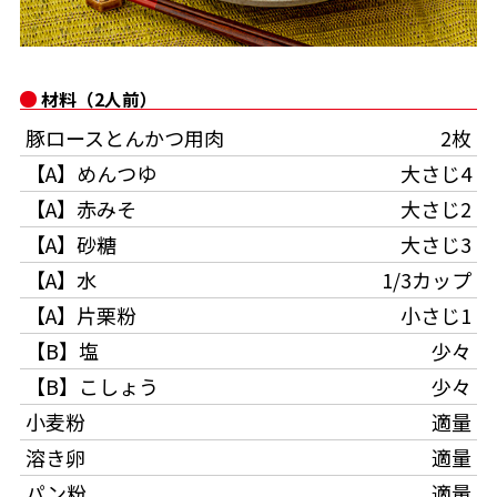
オンラインショップ
汁物レシピ
かつお節・だしをもっと知る
- ヤマキ かつお節プラス®
コミュニティサイト
時短レシピ
ヤマキ かつお節プラス®
材料（2人前）
Global
採用情報
豚ロースとんかつ用肉
2枚
旨さ、別格。だし屋の鍋
韓福善シリーズ
【A】めんつゆ
大さじ4
おいしいレシピを商品から探す
かつお節・だしを楽しむ
- ジョブリターン制
【A】赤みそ
大さじ2
かつお節レシピ
だしコミュ
【A】砂糖
大さじ3
【A】水
1/3カップ
めんつゆレシピ
【A】片栗粉
小さじ1
【B】塩
少々
割烹白だしレシピ
【B】こしょう
少々
サッと鍋®
楽チン鍋®
小麦粉
適量
溶き卵
適量
レシピ特設サイト
パン粉
適量