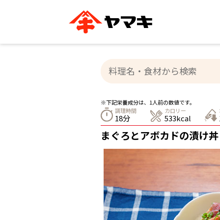
ブランドサイト別
かつお節・だしを知る
おいしいレシピを探す
企業情報
おいしいレシピTO
ヤマキ
ヤマキ
『めんつゆ』
割烹白だし®
主食レシピ
汁物レシピ
※下記栄養成分は、1人前の数値です。
ストレート
調理時間
カロリー
新鮮一番
つゆ
18分
533kcal
レシピ特設サイト
ヤマキかつお節の削り方
ヤマキ
まぐろとアボカドの漬け丼
企業情報
カテゴリー別
削りぶし
かつおパック
かつお節