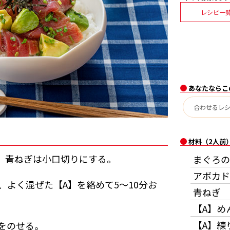
レシピ一
あなたならこ
材料（2人前
る。青ねぎは小口切りにする。
まぐろの
アボカド
、よく混ぜた【A】を絡めて5～10分お
青ねぎ
【A】め
【A】練
をのせる。