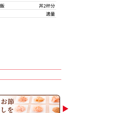
飯
丼2杯分
適量