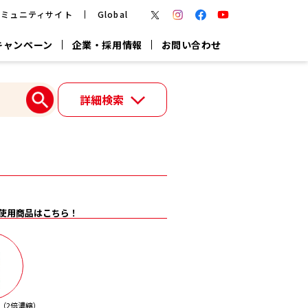
コミュニティサイト
Global
キャンペーン
企業・採用情報
お問い合わせ
報
かつお節・だしを楽しむ
詳細検索
楽チン鍋®
楽チン屋®
つゆ
ヤマキの
割烹白だし
だし粉
報
一覧はこちら
使用商品はこちら！
リターン制
し
専用調味料
鍋つゆ
業務用商品
（2倍濃縮）