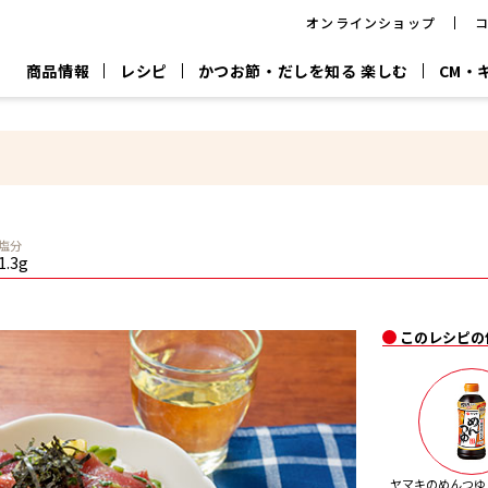
オンラインショップ
商品情報
レシピ
かつお節・だしを知る 楽しむ
CM・
CM
おいしいレシピを商品から探す
キャンペーン
採用情
P
旨さ、別格。
韓福善シリーズ
サッと鍋®
だし屋の鍋
主菜レシピ
百年対話
時短レシピ
ヤマキの削り節
ヤマキのめん
鰹節屋の
塩分
『氷熟®』
『踊り節』
だしパック
1.3g
流だしの取り方
ヤマキ かつお節プラス®
CM情報
キャンペーン一覧
採用情
このレシピの
ジョブ
煮干
粉末
だしパック
つゆ
白だ
だしの素
ヤマキのめんつゆ