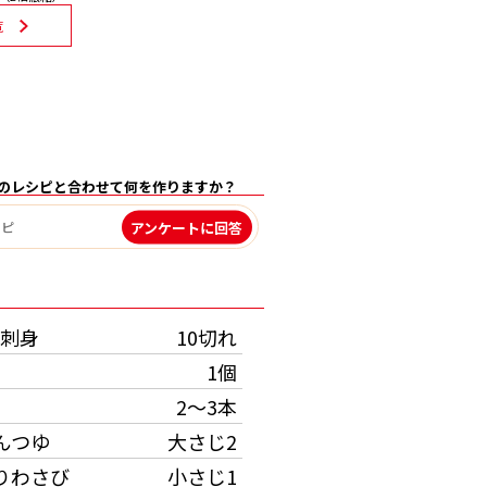
覧
のレシピと合わせて何を作りますか？
アンケートに回答
）
刺身
10切れ
1個
2～3本
んつゆ
大さじ2
りわさび
小さじ1