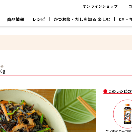
オンラインショップ
商品情報
レシピ
かつお節・だしを知る 楽しむ
CM・
CM
おいしいレシピを商品から探す
キャンペーン
採用情
P
旨さ、別格。
韓福善シリーズ
サッと鍋®
だし屋の鍋
主菜レシピ
百年対話
時短レシピ
ヤマキの削り節
ヤマキのめん
鰹節屋の
塩分
『氷熟®』
『踊り節』
だしパック
.0g
流だしの取り方
ヤマキ かつお節プラス®
CM情報
キャンペーン一覧
採用情
このレシピの
ジョブ
煮干
粉末
だしパック
つゆ
白だ
だしの素
ヤマキのめんつゆ