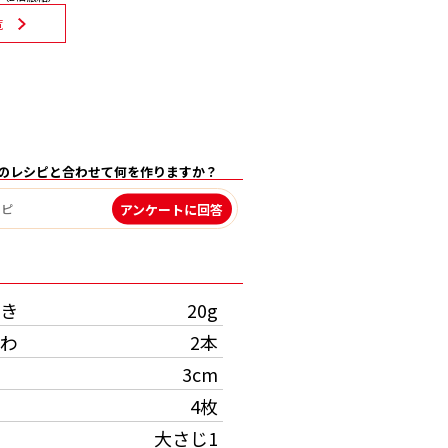
覧
のレシピと合わせて何を作りますか？
アンケートに回答
）
き
20g
わ
2本
3cm
4枚
大さじ1