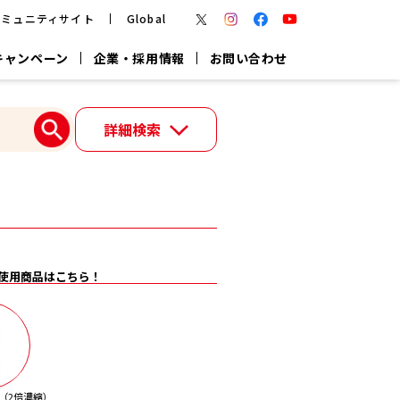
コミュニティサイト
Global
キャンペーン
企業・採用情報
お問い合わせ
報
かつお節・だしを楽しむ
詳細検索
楽チン鍋®
楽チン屋®
つゆ
ヤマキの
割烹白だし
だし粉
報
一覧はこちら
使用商品はこちら！
リターン制
し
専用調味料
鍋つゆ
業務用商品
（2倍濃縮）