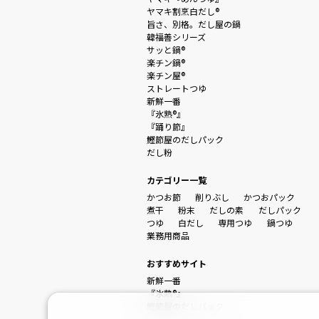
ヤマキ割烹白だし®
旨さ、別格。だし屋の鍋
韓福善シリーズ
サッと鍋®
楽チン鍋®
楽チン屋®
ストレートつゆ
新鮮一番
『氷熟®』
『踊り節』
鰹節屋のだしパック
だし粉
カテゴリー一覧
かつお節
削りぶし
かつおパック
煮干
粉末
だしの素
だしパック
つゆ
白だし
専用つゆ
鍋つゆ
業務用商品
おすすめサイト
新鮮一番
『氷熟®』
鰹節屋のだしパック