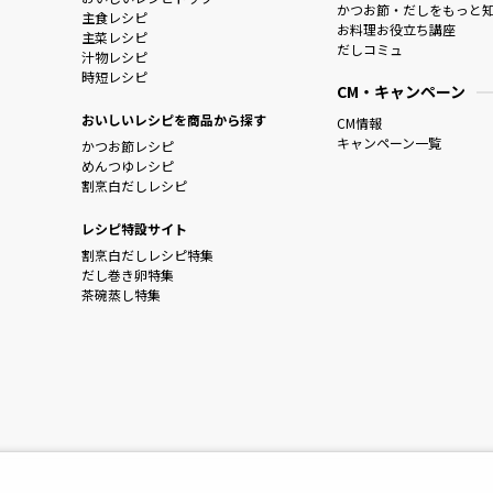
かつお節・だしをもっと
主食レシピ
お料理お役立ち講座
主菜レシピ
だしコミュ
汁物レシピ
時短レシピ
CM・キャンペーン
おいしいレシピを商品から探す
CM情報
キャンペーン一覧
かつお節レシピ
めんつゆレシピ
割烹白だしレシピ
レシピ特設サイト
割烹白だしレシピ特集
だし巻き卵特集
茶碗蒸し特集