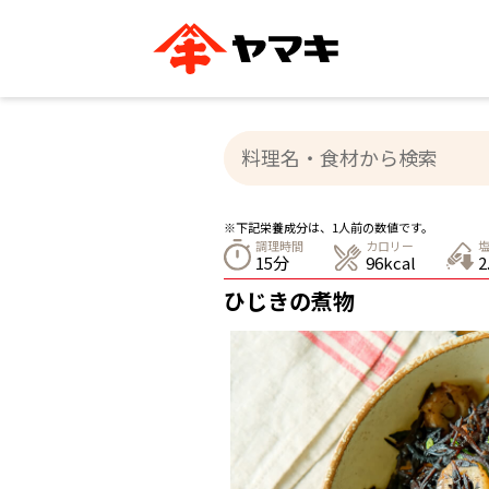
ブランドサイト別
かつお節・だしを知る
おいしいレシピを探す
企業情報
おいしいレシピTO
ヤマキ
ヤマキ
『めんつゆ』
割烹白だし®
主食レシピ
汁物レシピ
※下記栄養成分は、1人前の数値です。
ストレート
調理時間
カロリー
新鮮一番
つゆ
15分
96kcal
2
レシピ特設サイト
ヤマキかつお節の削り方
ヤマキ
ひじきの煮物
企業情報
カテゴリー別
削りぶし
かつおパック
かつお節