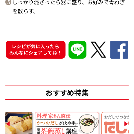
しっかり混ざったら器に盛り、お好みで青ねぎ
5
を散らす。
商品情報一覧
おすすめサイト
レシピが気に入ったら
みんなにシェアしてね！
新鮮一番
氷熟®︎
おすすめ特集
だしパック