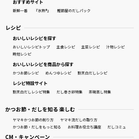
おすすめサイト
新鮮一番
『氷熟®』
鰹節屋のだしパック
レシピ
おいしいレシピを探す
おいしいレシピトップ
主食レシピ
主菜レシピ
汁物レシピ
時短レシピ
おいしいレシピを商品から探す
かつお節レシピ
めんつゆレシピ
割烹白だしレシピ
レシピ特設サイト
割烹白だしレシピ特集
だし巻き卵特集
茶碗蒸し特集
かつお節・だしを知る 楽しむ
ヤマキかつお節の削り方
ヤマキ流だしの取り方
かつお節・だしをもっと知る
お料理お役立ち講座
だしコミュ
CM・キャンペーン