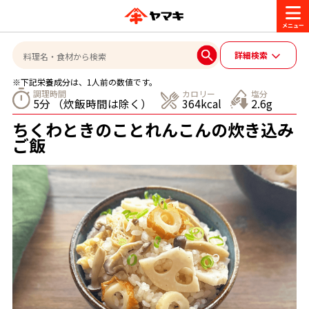
商品情報
詳細検索
※下記栄養成分は、1人前の数値です。
レシピ
調理時間
カロリー
塩分
5分 （炊飯時間は除く）
364kcal
2.6g
ブランド一覧
ちくわときのことれんこんの炊き込み
かつお節・だしを楽しむ
ご飯
おいしいレシピを探す
CM・キャンペーン
おいしいレシピトップ
かつお節・だしを知る
CM
企業・採用情報
主食レシピ
だしの取り方
ヤマキ『めんつゆ』
ヤマキ 割烹白だし
キャンペーン一覧
企業情報
お問い合わせ
主菜レシピ
かつお節の削り方
- 百年対話
ヤマキお客様相談室