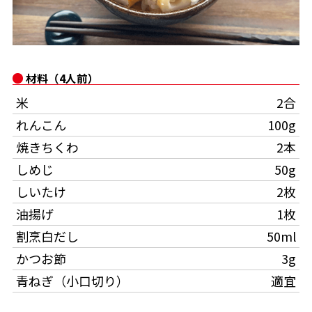
オンラインショップ
汁物レシピ
かつお節・だしをもっと知る
- ヤマキ かつお節プラス®
コミュニティサイト
時短レシピ
ヤマキ かつお節プラス®
材料（4人前）
Global
採用情報
旨さ、別格。だし屋の鍋
韓福善シリーズ
米
2合
おいしいレシピを商品から探す
かつお節・だしを楽しむ
れんこん
100g
- ジョブリターン制
焼きちくわ
2本
かつお節レシピ
だしコミュ
しめじ
50g
しいたけ
2枚
めんつゆレシピ
油揚げ
1枚
割烹白だし
50ml
割烹白だしレシピ
サッと鍋®
楽チン鍋®
かつお節
3g
青ねぎ（小口切り）
適宜
レシピ特設サイト