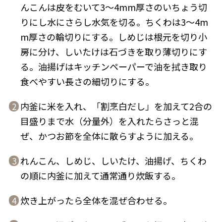
んこんは皮をむいて3〜4mm厚さのいちょう切
りにし水にさらし水気を切る。ちくわは3〜4m
m厚さの輪切りにする。しめじは根元を切り小
房に分け、しいたけは石づきを取り薄切りにす
鰹節屋の
る。油揚げはキッチンペーパーで油を拭き取り
『踊り節』
だしパック
食べやすい長さの細切りにする。
内釜に米を入れ、「割烹白だし」を加えて2合の
2
目盛りまで水（分量外）を入れたらさっと混
ぜ、かつお節を全体に散らすように加える。
れんこん、しめじ、しいたけ、油揚げ、ちくわ
3
の順に内釜に加えて通常通り炊飯する。
だし粉
炊き上がったら全体を混ぜ合わせる。
4