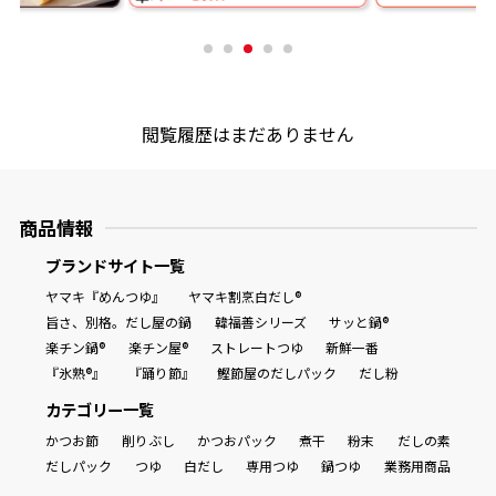
閲覧履歴はまだありません
商品情報
ブランドサイト一覧
ヤマキ『めんつゆ』
ヤマキ割烹白だし®
旨さ、別格。だし屋の鍋
韓福善シリーズ
サッと鍋®
楽チン鍋®
楽チン屋®
ストレートつゆ
新鮮一番
『氷熟®』
『踊り節』
鰹節屋のだしパック
だし粉
カテゴリー一覧
かつお節
削りぶし
かつおパック
煮干
粉末
だしの素
だしパック
つゆ
白だし
専用つゆ
鍋つゆ
業務用商品