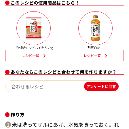
このレシピの使用商品はこちら！
割烹白だしレシピ特集
だし巻き卵特集
楽チン屋®
ストレートつゆ
かつおだしが決め手！簡単茶碗蒸し
『氷熟®』マイルド削り25g
割烹白だし
レシピ一覧
レシピ一覧
あなたならこのレシピと合わせて何を作りますか？
アンケートに回答
新鮮一番
『氷熟®』
作り方
米は洗ってザルにあげ、水気をきっておく。れ
1