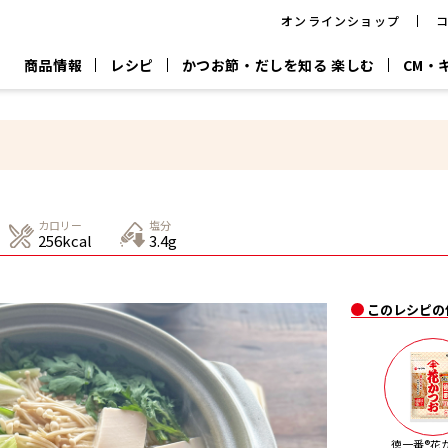
オンラインショップ
商品情報
レシピ
かつお節・だしを知る 楽しむ
CM・
CM
おいしいレシピを商品から探す
キャンペーン
採用情
P
旨さ、別格。
韓福善シリーズ
サッと鍋®
だし屋の鍋
主菜レシピ
百年対話
時短レシピ
ヤマキの削り節
ヤマキのめん
鰹節屋の
カロリー
塩分
『氷熟®』
『踊り節』
だしパック
256kcal
3.4g
流だしの取り方
ヤマキ かつお節プラス®
CM情報
キャンペーン一覧
採用情
このレシピの
ジョブ
煮干
粉末
だしパック
つゆ
白だ
だしの素
徳一番®花