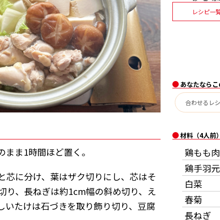
レシピ一
あなたならこ
材料（4人前
のまま1時間ほど置く。
鶏もも肉
鶏手羽元
と芯に分け、葉はザク切りにし、芯はそ
白菜
切り、長ねぎは約1cm幅の斜め切り、え
春菊
しいたけは石づきを取り飾り切り、豆腐
長ねぎ