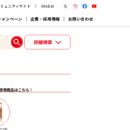
コミュニティサイト
Global
キャンペーン
企業・採用情報
お問い合わせ
報
かつお節・だしを楽しむ
詳細検索
楽チン鍋®
楽チン屋®
つゆ
ヤマキの
割烹白だし
だし粉
報
一覧はこちら
使用商品はこちら！
リターン制
し
専用調味料
鍋つゆ
業務用商品
かつお