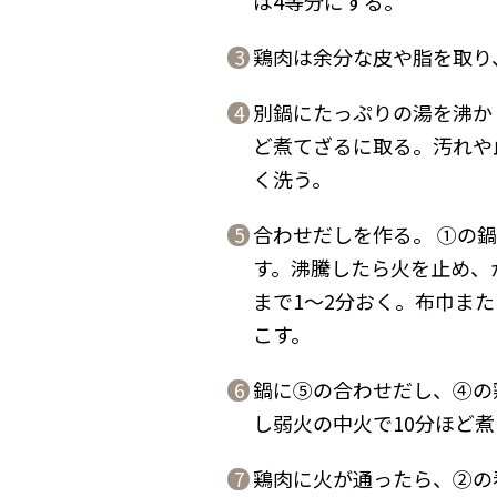
は4等分にする。
鶏肉は余分な皮や脂を取り
3
別鍋にたっぷりの湯を沸か
4
ど煮てざるに取る。汚れや
く洗う。
合わせだしを作る。 ①の
5
す。沸騰したら火を止め、
まで1〜2分おく。布巾ま
こす。
鍋に⑤の合わせだし、④の
6
し弱火の中火で10分ほど
鶏肉に火が通ったら、②の
7