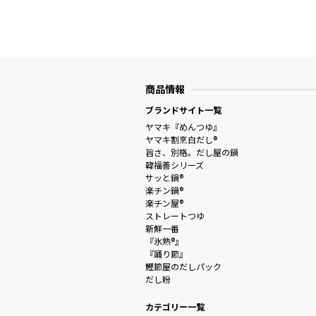
商品情報
ブランドサイト一覧
ヤマキ『めんつゆ』
ヤマキ割烹白だし®
旨さ、別格。だし屋の鍋
韓福善シリーズ
サッと鍋®
楽チン鍋®
楽チン屋®
ストレートつゆ
新鮮一番
『氷熟®』
『踊り節』
鰹節屋のだしパック
だし粉
カテゴリー一覧