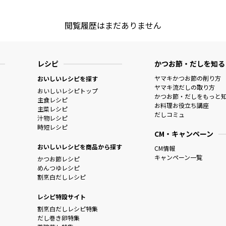
閲覧履歴はまだありません
レシピ
かつお節・だしを知る
ヤマキかつお節の削り方
おいしいレシピを探す
ヤマキ流だしの取り方
おいしいレシピトップ
かつお節・だしをもっと
主食レシピ
お料理お役立ち講座
主菜レシピ
だしコミュ
汁物レシピ
時短レシピ
CM・キャンペーン
おいしいレシピを商品から探す
CM情報
キャンペーン一覧
かつお節レシピ
めんつゆレシピ
割烹白だしレシピ
レシピ特設サイト
割烹白だしレシピ特集
だし巻き卵特集