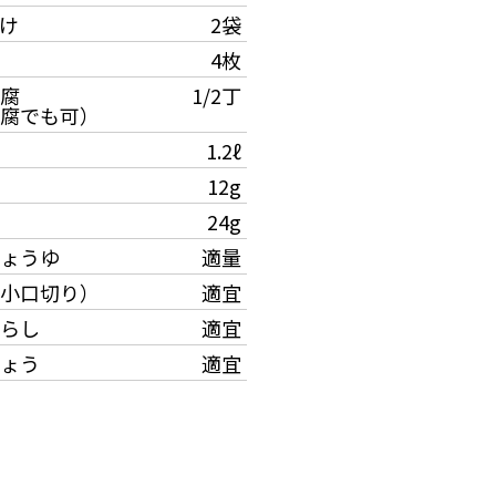
け
2袋
4枚
腐
1/2丁
腐でも可）
1.2ℓ
12g
24g
ょうゆ
適量
小口切り）
適宜
らし
適宜
ょう
適宜