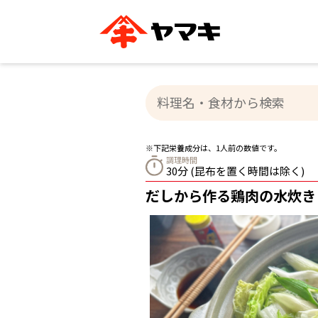
ブランドサイト別
かつお節・だしを知る
おいしいレシピを探す
企業情報
おいしいレシピTO
ヤマキ
ヤマキ
『めんつゆ』
割烹白だし®
主食レシピ
汁物レシピ
※下記栄養成分は、1人前の数値です。
ストレート
調理時間
新鮮一番
つゆ
30分 (昆布を置く時間は除く)
レシピ特設サイト
ヤマキかつお節の削り方
ヤマキ
だしから作る鶏肉の水炊き
企業情報
カテゴリー別
削りぶし
かつおパック
かつお節