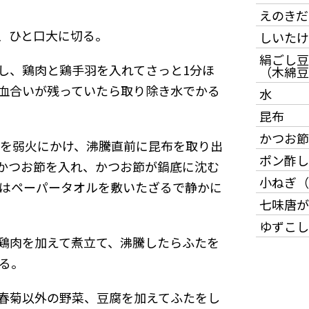
えのきだ
、ひと口大に切る。
しいたけ
絹ごし豆
し、鶏肉と鶏手羽を入れてさっと1分ほ
（木綿豆
血合いが残っていたら取り除き水でかる
水
昆布
かつお節
鍋を弱火にかけ、沸騰直前に昆布を取り出
ポン酢し
かつお節を入れ、かつお節が鍋底に沈む
小ねぎ（
たはペーパータオルを敷いたざるで静かに
七味唐が
ゆずこし
鶏肉を加えて煮立て、沸騰したらふたを
煮る。
春菊以外の野菜、豆腐を加えてふたをし