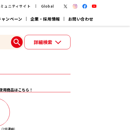
コミュニティサイト
Global
キャンペーン
企業・採用情報
お問い合わせ
報
かつお節・だしを楽しむ
詳細検索
楽チン鍋®
楽チン屋®
つゆ
ヤマキの
割烹白だし
だし粉
報
一覧はこちら
使用商品はこちら！
リターン制
し
専用調味料
鍋つゆ
業務用商品
（2倍濃縮）