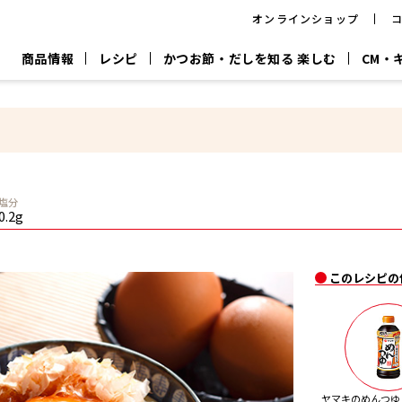
オンラインショップ
商品情報
レシピ
かつお節・だしを知る 楽しむ
CM・
CM
おいしいレシピを商品から探す
キャンペーン
採用情
P
旨さ、別格。
韓福善シリーズ
サッと鍋®
だし屋の鍋
主菜レシピ
百年対話
時短レシピ
ヤマキの削り節
ヤマキのめん
鰹節屋の
塩分
『氷熟®』
『踊り節』
だしパック
0.2g
流だしの取り方
ヤマキ かつお節プラス®
CM情報
キャンペーン一覧
採用情
このレシピの
ジョブ
煮干
粉末
だしパック
つゆ
白だ
だしの素
ヤマキのめんつゆ