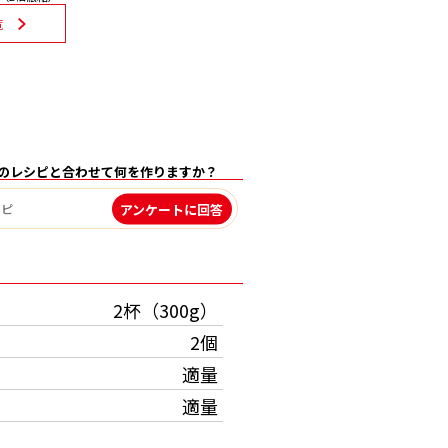
覧
のレシピと合わせて何を作りますか？
アンケートに回答
）
2杯（300g）
2個
適量
適量