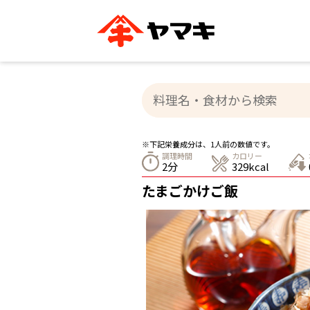
ブランドサイト別
かつお節・だしを知る
おいしいレシピを探す
企業情報
おいしいレシピTO
ヤマキ
ヤマキ
『めんつゆ』
割烹白だし®
主食レシピ
汁物レシピ
※下記栄養成分は、1人前の数値です。
ストレート
調理時間
カロリー
新鮮一番
つゆ
2分
329kcal
レシピ特設サイト
ヤマキかつお節の削り方
ヤマキ
たまごかけご飯
企業情報
カテゴリー別
削りぶし
かつおパック
かつお節