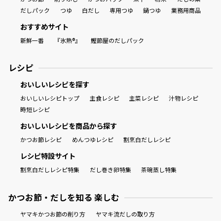
だしパック
つゆ
白だし
専用つゆ
鍋つゆ
業務用商品
おすすめサイト
新鮮一番
『氷熟®』
鰹節屋のだしパック
レシピ
おいしいレシピを探す
おいしいレシピトップ
主食レシピ
主菜レシピ
汁物レシピ
時短レシピ
おいしいレシピを商品から探す
かつお節レシピ
めんつゆレシピ
割烹白だしレシピ
レシピ特設サイト
割烹白だしレシピ特集
だし巻き卵特集
茶碗蒸し特集
かつお節・だしを知る 楽しむ
ヤマキかつお節の削り方
ヤマキ流だしの取り方