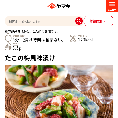
商品情報
詳細検索
※下記栄養成分は、1人前の数値です。
レシピ
調理時間
カロリー
3分 （漬け時間は含まない）
129kcal
ブランド一覧
塩分
3.5g
かつお節・だしを楽しむ
たこの梅風味漬け
おいしいレシピを探す
CM・キャンペーン
おいしいレシピトップ
かつお節・だしを知る
CM
企業・採用情報
主食レシピ
だしの取り方
ヤマキ『めんつゆ』
ヤマキ 割烹白だし
キャンペーン一覧
企業情報
お問い合わせ
主菜レシピ
かつお節の削り方
- 百年対話
ヤマキお客様相談室