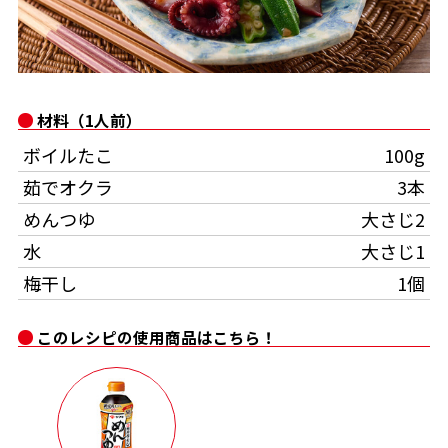
オンラインショップ
汁物レシピ
かつお節・だしをもっと知る
- ヤマキ かつお節プラス®
コミュニティサイト
時短レシピ
ヤマキ かつお節プラス®
Global
採用情報
材料（1人前）
旨さ、別格。だし屋の鍋
韓福善シリーズ
ボイルたこ
100g
おいしいレシピを商品から探す
かつお節・だしを楽しむ
- ジョブリターン制
茹でオクラ
3本
めんつゆ
大さじ2
かつお節レシピ
だしコミュ
水
大さじ1
めんつゆレシピ
梅干し
1個
このレシピの使用商品はこちら！
割烹白だしレシピ
サッと鍋®
楽チン鍋®
レシピ特設サイト