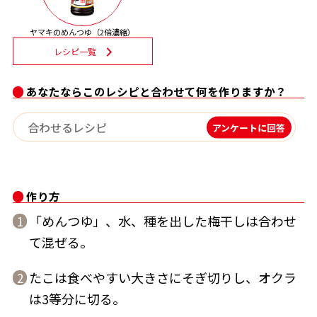
割烹白だしレシピ特集
ヤマキのめんつゆ（2倍濃縮）
レシピ一覧
だし巻き卵特集
あなたならこのレシピと合わせて何を作りますか？
楽チン屋®
ストレートつゆ
かつおだしが決め手！簡単茶碗蒸し
アンケートに回答
作り方
「めんつゆ」、水、種を出した梅干しは合わせ
1
て混ぜる。
新鮮一番
『氷熟®』
たこは食べやすい大きさにそぎ切りし、オクラ
2
は3等分に切る。