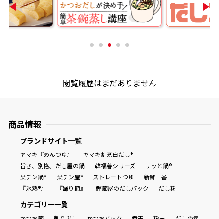
商品情報一覧
おすすめサイト
閲覧履歴はまだありません
新鮮一番
氷熟®︎
商品情報
ブランドサイト一覧
だしパック
ヤマキ『めんつゆ』
ヤマキ割烹白だし®
旨さ、別格。だし屋の鍋
韓福善シリーズ
サッと鍋®
楽チン鍋®
楽チン屋®
ストレートつゆ
新鮮一番
『氷熟®』
『踊り節』
鰹節屋のだしパック
だし粉
カテゴリー一覧
かつお節
削りぶし
かつおパック
煮干
粉末
だしの素