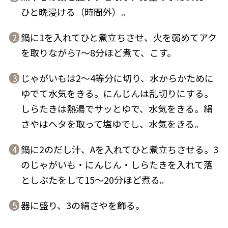
ひと晩浸ける（時間外）。
鍋に1を入れてひと煮立ちさせ、火を弱めてアク
2
を取りながら7〜8分ほど煮て、こす。
鰹節屋の
『踊り節』
だしパック
じゃがいもは2〜4等分に切り、水からかために
3
ゆでて水気をきる。にんじんは乱切りにする。
しらたきは熱湯でサッとゆで、水気をきる。絹
さやはヘタを取って塩ゆでし、水気をきる。
鍋に2のだし汁、Aを入れてひと煮立ちさせる。3
4
のじゃがいも・にんじん・しらたきを入れて落
としぶたをして15〜20分ほど煮る。
だし粉
器に盛り、3の絹さやを飾る。
5