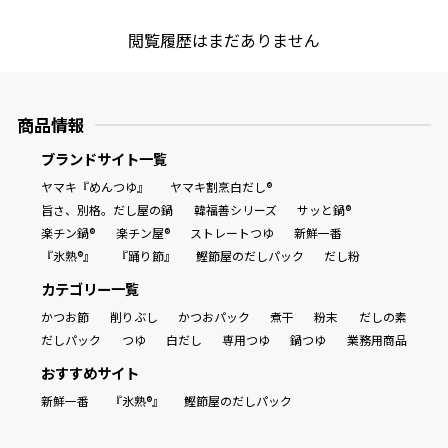
閲覧履歴はまだありません
商品情報
ブランドサイト一覧
ヤマキ『めんつゆ』
ヤマキ割烹白だし®
旨さ、別格。だし屋の鍋
韓福善シリーズ
サッと鍋®
楽チン鍋®
楽チン屋®
ストレートつゆ
新鮮一番
『氷熟®』
『踊り節』
鰹節屋のだしパック
だし粉
カテゴリー一覧
かつお節
削りぶし
かつおパック
煮干
粉末
だしの素
だしパック
つゆ
白だし
専用つゆ
鍋つゆ
業務用商品
おすすめサイト
新鮮一番
『氷熟®』
鰹節屋のだしパック