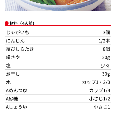
オンラインショップ
汁物レシピ
かつお節・だしをもっと知る
- ヤマキ かつお節プラス®
コミュニティサイト
時短レシピ
ヤマキ かつお節プラス®
材料（4人前）
Global
採用情報
じゃがいも
3個
旨さ、別格。だし屋の鍋
韓福善シリーズ
にんじん
1/2本
おいしいレシピを商品から探す
かつお節・だしを楽しむ
- ジョブリターン制
結びしらたき
8個
かつお節レシピ
だしコミュ
絹さや
20g
塩
少々
めんつゆレシピ
煮干し
30g
水
カップ1・2/3
割烹白だしレシピ
Aめんつゆ
カップ1/4
サッと鍋®
楽チン鍋®
A砂糖
小さじ1/2
Aしょうゆ
小さじ1
レシピ特設サイト