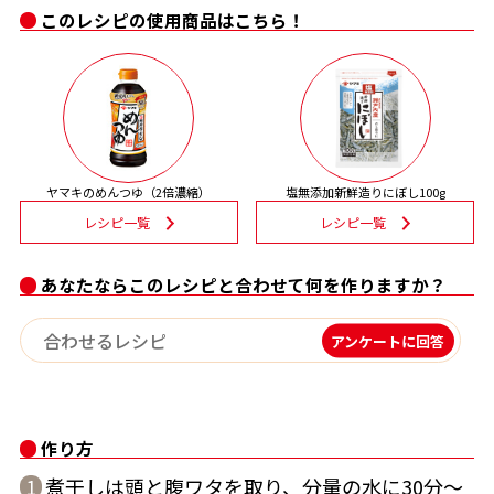
このレシピの使用商品はこちら！
割烹白だしレシピ特集
だし巻き卵特集
楽チン屋®
ストレートつゆ
かつおだしが決め手！簡単茶碗蒸し
ヤマキのめんつゆ（2倍濃縮）
塩無添加新鮮造りにぼし100g
レシピ一覧
レシピ一覧
あなたならこのレシピと合わせて何を作りますか？
アンケートに回答
新鮮一番
『氷熟®』
作り方
煮干しは頭と腹ワタを取り、分量の水に30分〜
1