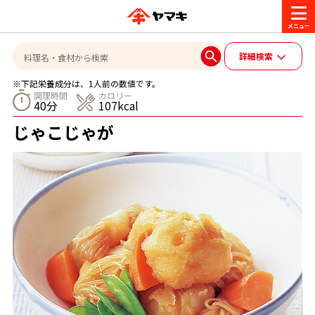
商品情報
詳細検索
※下記栄養成分は、1人前の数値です。
レシピ
調理時間
カロリー
40分
107kcal
ブランド一覧
じゃこじゃが
かつお節・だしを楽しむ
おいしいレシピを探す
CM・キャンペーン
おいしいレシピトップ
かつお節・だしを知る
CM
企業・採用情報
主食レシピ
だしの取り方
ヤマキ『めんつゆ』
ヤマキ 割烹白だし
キャンペーン一覧
企業情報
お問い合わせ
主菜レシピ
かつお節の削り方
- 百年対話
ヤマキお客様相談室