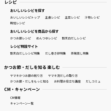
レシピ
おいしいレシピを探す
おいしいレシピトップ
主食レシピ
主菜レシピ
汁物レシピ
時短レシピ
おいしいレシピを商品から探す
かつお節レシピ
めんつゆレシピ
割烹白だしレシピ
レシピ特設サイト
割烹白だしレシピ特集
だし巻き卵特集
茶碗蒸し特集
かつお節・だしを知る 楽しむ
ヤマキかつお節の削り方
ヤマキ流だしの取り方
かつお節・だしをもっと知る
お料理お役立ち講座
だしコミュ
CM・キャンペーン
CM情報
キャンペーン一覧