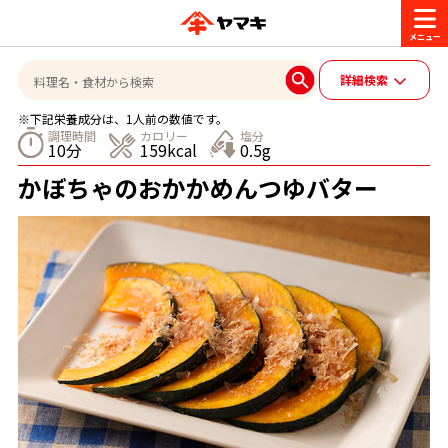
商品情報
詳細検索
※下記栄養成分は、1人前の数値です。
レシピ
調理時間
カロリー
塩分
10分
159kcal
0.5g
ブランド一覧
かぼちゃのおかかめんつゆバター
かつお節・だしを楽しむ
おいしいレシピを探す
CM・キャンペーン
おいしいレシピトップ
かつお節・だしを知る
CM
企業・採用情報
主食レシピ
だしの取り方
ヤマキ『めんつゆ』
ヤマキ 割烹白だし
キャンペーン一覧
企業情報
お問い合わせ
主菜レシピ
かつお節の削り方
- 百年対話
ヤマキお客様相談室