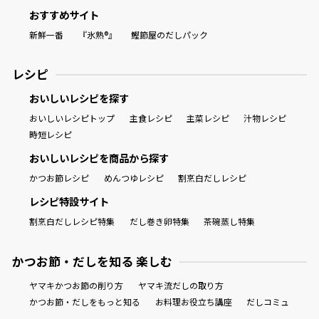
おすすめサイト
新鮮一番
『氷熟®』
鰹節屋のだしパック
レシピ
おいしいレシピを探す
おいしいレシピトップ
主食レシピ
主菜レシピ
汁物レシピ
時短レシピ
おいしいレシピを商品から探す
かつお節レシピ
めんつゆレシピ
割烹白だしレシピ
レシピ特設サイト
割烹白だしレシピ特集
だし巻き卵特集
茶碗蒸し特集
かつお節・だしを知る 楽しむ
ヤマキかつお節の削り方
ヤマキ流だしの取り方
かつお節・だしをもっと知る
お料理お役立ち講座
だしコミュ