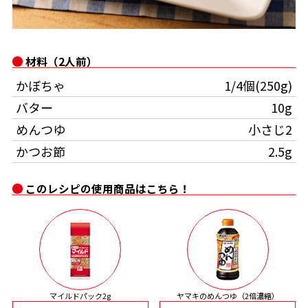
オンラインショップ
汁物レシピ
かつお節・だしをもっと知る
- ヤマキ かつお節プラス®
コミュニティサイト
時短レシピ
ヤマキ かつお節プラス®
材料（2人前）
Global
採用情報
かぼちゃ
1/4個(250g)
旨さ、別格。だし屋の鍋
韓福善シリーズ
バター
10g
おいしいレシピを商品から探す
かつお節・だしを楽しむ
- ジョブリターン制
めんつゆ
小さじ2
かつお節レシピ
だしコミュ
かつお節
2.5g
このレシピの使用商品はこちら！
めんつゆレシピ
割烹白だしレシピ
サッと鍋®
楽チン鍋®
レシピ特設サイト
マイルドパック2g
ヤマキのめんつゆ（2倍濃縮）