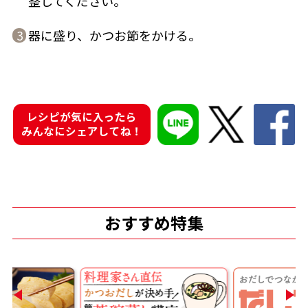
整してください。
器に盛り、かつお節をかける。
3
鰹節屋の
『踊り節』
だしパック
レシピが気に入ったら
みんなにシェアしてね！
おすすめ特集
だし粉