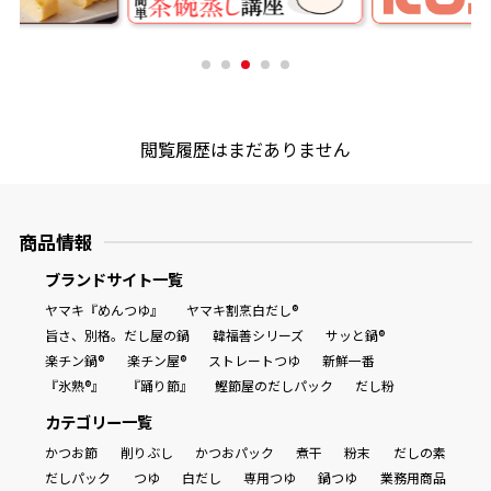
商品情報一覧
おすすめサイト
閲覧履歴はまだありません
新鮮一番
商品情報
氷熟®︎
ブランドサイト一覧
ヤマキ『めんつゆ』
ヤマキ割烹白だし®
だしパック
旨さ、別格。だし屋の鍋
韓福善シリーズ
サッと鍋®
楽チン鍋®
楽チン屋®
ストレートつゆ
新鮮一番
『氷熟®』
『踊り節』
鰹節屋のだしパック
だし粉
カテゴリー一覧
かつお節
削りぶし
かつおパック
煮干
粉末
だしの素
だしパック
つゆ
白だし
専用つゆ
鍋つゆ
業務用商品