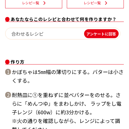
レシピ一覧
レシピ一覧
割烹白だしレシピ特集
あなたならこのレシピと合わせて何を作りますか？
だし巻き卵特集
アンケートに回答
楽チン屋®
ストレートつゆ
かつおだしが決め手！簡単茶碗蒸し
作り方
かぼちゃは5㎜幅の薄切りにする。バターは小さ
1
くする。
耐熱皿に①を重ねずに並べバターをのせる。さ
2
新鮮一番
『氷熟®』
らに「めんつゆ」をまわしかけ、 ラップをし電
子レンジ（600w）に約3分かける。
※火の通りを確認しながら、レンジによって調