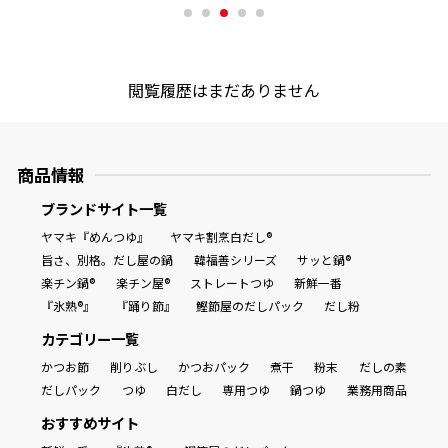
商品情報一覧
閲覧履歴はまだありません
おすすめサイト
商品情報
新鮮一番
ブランドサイト一覧
ヤマキ『めんつゆ』
ヤマキ割烹白だし®
氷熟®︎
旨さ、別格。だし屋の鍋
韓福善シリーズ
サッと鍋®
楽チン鍋®
楽チン屋®
ストレートつゆ
新鮮一番
だしパック
『氷熟®』
『踊り節』
鰹節屋のだしパック
だし粉
カテゴリー一覧
かつお節
削りぶし
かつおパック
煮干
粉末
だしの素
だしパック
つゆ
白だし
専用つゆ
鍋つゆ
業務用商品
おすすめサイト