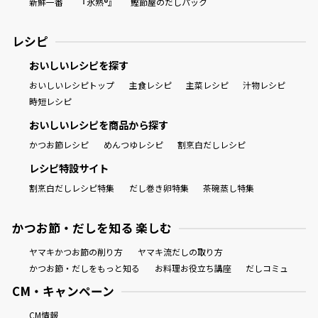
新鮮一番
『氷熟®』
鰹節屋のだしパック
レシピ
おいしいレシピを探す
おいしいレシピトップ
主食レシピ
主菜レシピ
汁物レシピ
時短レシピ
おいしいレシピを商品から探す
かつお節レシピ
めんつゆレシピ
割烹白だしレシピ
レシピ特設サイト
割烹白だしレシピ特集
だし巻き卵特集
茶碗蒸し特集
かつお節・だしを知る 楽しむ
ヤマキかつお節の削り方
ヤマキ流だしの取り方
かつお節・だしをもっと知る
お料理お役立ち講座
だしコミュ
CM・キャンペーン
CM情報