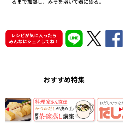
るまで加熱し、みそを溶いて器に盛る。
レシピが気に入ったら
鰹節屋の
『踊り節』
みんなにシェアしてね！
だしパック
おすすめ特集
だし粉