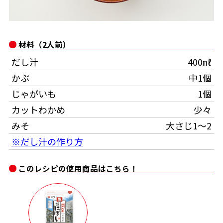
オンラインショップ
汁物レシピ
かつお節・だしをもっと知る
- ヤマキ かつお節プラス®
コミュニティサイト
時短レシピ
ヤマキ かつお節プラス®
材料（2人前）
Global
採用情報
だし汁
400㎖
旨さ、別格。だし屋の鍋
韓福善シリーズ
かぶ
中1個
おいしいレシピを商品から探す
かつお節・だしを楽しむ
- ジョブリターン制
じゃがいも
1個
かつお節レシピ
だしコミュ
カットわかめ
少々
みそ
大さじ1～2
めんつゆレシピ
※だし汁の作り方
このレシピの使用商品はこちら！
割烹白だしレシピ
サッと鍋®
楽チン鍋®
レシピ特設サイト