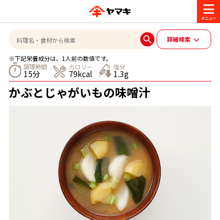
商品情報
詳細検索
※下記栄養成分は、1人前の数値です。
レシピ
調理時間
カロリー
塩分
15分
79kcal
1.3g
ブランド一覧
かぶとじゃがいもの味噌汁
かつお節・だしを楽しむ
おいしいレシピを探す
CM・キャンペーン
おいしいレシピトップ
かつお節・だしを知る
CM
企業・採用情報
主食レシピ
だしの取り方
ヤマキ『めんつゆ』
ヤマキ 割烹白だし
キャンペーン一覧
企業情報
お問い合わせ
主菜レシピ
かつお節の削り方
- 百年対話
ヤマキお客様相談室