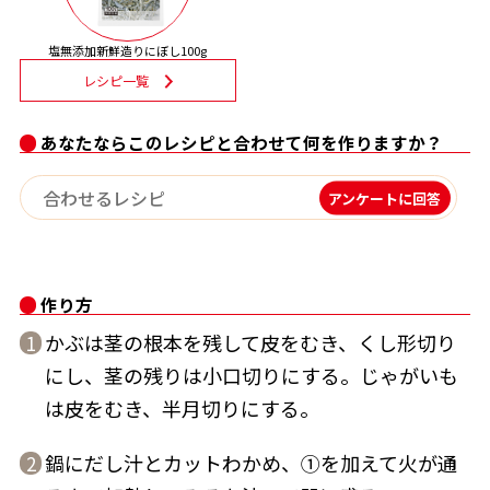
割烹白だしレシピ特集
塩無添加新鮮造りにぼし100g
レシピ一覧
だし巻き卵特集
あなたならこのレシピと合わせて何を作りますか？
楽チン屋®
ストレートつゆ
かつおだしが決め手！簡単茶碗蒸し
アンケートに回答
作り方
かぶは茎の根本を残して皮をむき、くし形切り
1
にし、茎の残りは小口切りにする。じゃがいも
新鮮一番
『氷熟®』
は皮をむき、半月切りにする。
鍋にだし汁とカットわかめ、①を加えて火が通
2