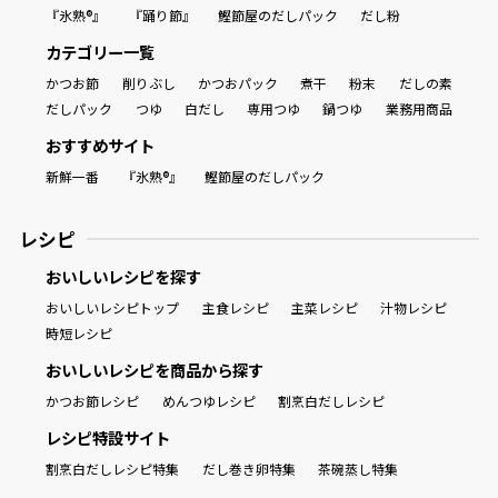
『氷熟®』
『踊り節』
鰹節屋のだしパック
だし粉
カテゴリー一覧
かつお節
削りぶし
かつおパック
煮干
粉末
だしの素
だしパック
つゆ
白だし
専用つゆ
鍋つゆ
業務用商品
おすすめサイト
新鮮一番
『氷熟®』
鰹節屋のだしパック
レシピ
おいしいレシピを探す
おいしいレシピトップ
主食レシピ
主菜レシピ
汁物レシピ
時短レシピ
おいしいレシピを商品から探す
かつお節レシピ
めんつゆレシピ
割烹白だしレシピ
レシピ特設サイト
割烹白だしレシピ特集
だし巻き卵特集
茶碗蒸し特集