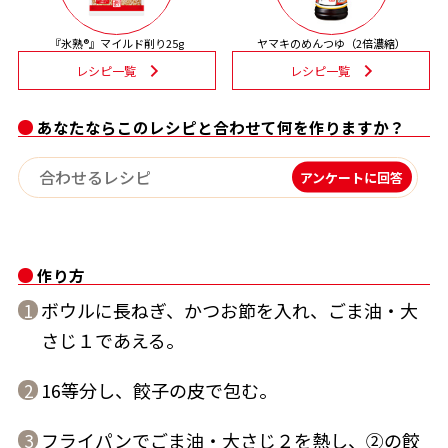
割烹白だしレシピ特集
『氷熟®』マイルド削り25g
ヤマキのめんつゆ（2倍濃縮）
レシピ一覧
レシピ一覧
だし巻き卵特集
あなたならこのレシピと合わせて何を作りますか？
楽チン屋®
ストレートつゆ
かつおだしが決め手！簡単茶碗蒸し
アンケートに回答
作り方
ボウルに長ねぎ、かつお節を入れ、ごま油・大
1
さじ１であえる。
新鮮一番
『氷熟®』
16等分し、餃子の皮で包む。
2
フライパンでごま油・大さじ２を熱し、②の餃
3