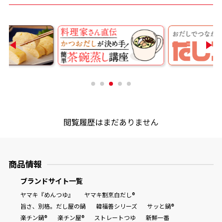
商品情報一覧
おすすめサイト
新鮮一番
氷熟®︎
閲覧履歴はまだありません
だしパック
商品情報
ブランドサイト一覧
ヤマキ『めんつゆ』
ヤマキ割烹白だし®
旨さ、別格。だし屋の鍋
韓福善シリーズ
サッと鍋®
楽チン鍋®
楽チン屋®
ストレートつゆ
新鮮一番