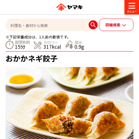
商品情報
詳細検索
※下記栄養成分は、1人前の数値です。
レシピ
調理時間
カロリー
塩分
15分
317kcal
0.9g
ブランド一覧
おかかネギ餃子
かつお節・だしを楽しむ
おいしいレシピを探す
CM・キャンペーン
おいしいレシピトップ
かつお節・だしを知る
CM
企業・採用情報
主食レシピ
だしの取り方
ヤマキ『めんつゆ』
ヤマキ 割烹白だし
キャンペーン一覧
企業情報
お問い合わせ
主菜レシピ
かつお節の削り方
- 百年対話
ヤマキお客様相談室