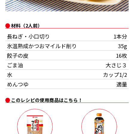
オンラインショップ
汁物レシピ
かつお節・だしをもっと知る
- ヤマキ かつお節プラス®
コミュニティサイト
時短レシピ
ヤマキ かつお節プラス®
材料（2人前）
Global
採用情報
長ねぎ・小口切り
1本分
旨さ、別格。だし屋の鍋
韓福善シリーズ
氷温熟成かつおマイルド削り
35g
おいしいレシピを商品から探す
かつお節・だしを楽しむ
- ジョブリターン制
餃子の皮
16枚
ごま油
大さじ３
かつお節レシピ
だしコミュ
水
カップ1/2
めんつゆ
適量
めんつゆレシピ
このレシピの使用商品はこちら！
割烹白だしレシピ
サッと鍋®
楽チン鍋®
レシピ特設サイト