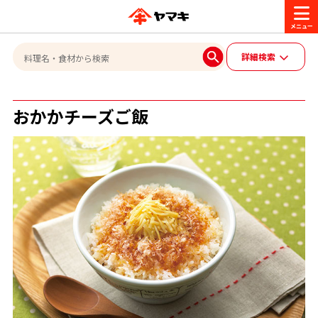
商品情報
詳細検索
レシピ
おかかチーズご飯
ブランド一覧
かつお節・だしを楽しむ
おいしいレシピを探す
CM・キャンペーン
おいしいレシピトップ
かつお節・だしを知る
CM
企業・採用情報
主食レシピ
だしの取り方
ヤマキ『めんつゆ』
ヤマキ 割烹白だし
キャンペーン一覧
企業情報
お問い合わせ
主菜レシピ
かつお節の削り方
- 百年対話
ヤマキお客様相談室