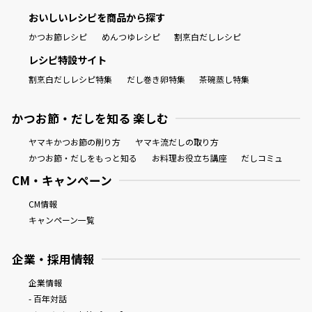
おいしいレシピを商品から探す
かつお節レシピ
めんつゆレシピ
割烹白だしレシピ
レシピ特設サイト
割烹白だしレシピ特集
だし巻き卵特集
茶碗蒸し特集
かつお節・だしを知る 楽しむ
ヤマキかつお節の削り方
ヤマキ流だしの取り方
かつお節・だしをもっと知る
お料理お役立ち講座
だしコミュ
CM・キャンペーン
CM情報
キャンペーン一覧
企業・採用情報
企業情報
- 百年対話