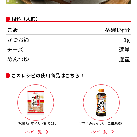
オンラインショップ
汁物レシピ
かつお節・だしをもっと知る
- ヤマキ かつお節プラス®
コミュニティサイト
材料（人前）
時短レシピ
ヤマキ かつお節プラス®
ご飯
茶碗1杯分
Global
採用情報
かつお節
1g
旨さ、別格。だし屋の鍋
韓福善シリーズ
チーズ
適量
おいしいレシピを商品から探す
かつお節・だしを楽しむ
- ジョブリターン制
めんつゆ
適量
かつお節レシピ
だしコミュ
このレシピの使用商品はこちら！
めんつゆレシピ
割烹白だしレシピ
サッと鍋®
楽チン鍋®
『氷熟®』マイルド削り25g
ヤマキのめんつゆ（2倍濃縮）
レシピ特設サイト
レシピ一覧
レシピ一覧