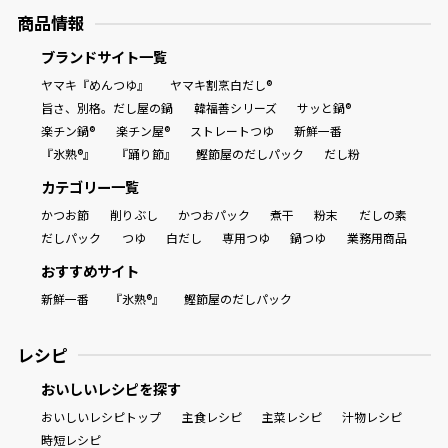
商品情報
商品情報一覧
ブランドサイト一覧
ヤマキ『めんつゆ』
ヤマキ割烹白だし®
旨さ、別格。だし屋の鍋
韓福善シリーズ
サッと鍋®
おすすめサイト
楽チン鍋®
楽チン屋®
ストレートつゆ
新鮮一番
『氷熟®』
『踊り節』
鰹節屋のだしパック
だし粉
新鮮一番
カテゴリー一覧
かつお節
削りぶし
かつおパック
煮干
粉末
だしの素
だしパック
つゆ
白だし
専用つゆ
鍋つゆ
業務用商品
氷熟®︎
おすすめサイト
新鮮一番
『氷熟®』
鰹節屋のだしパック
だしパック
レシピ
おいしいレシピを探す
おいしいレシピトップ
主食レシピ
主菜レシピ
汁物レシピ
時短レシピ