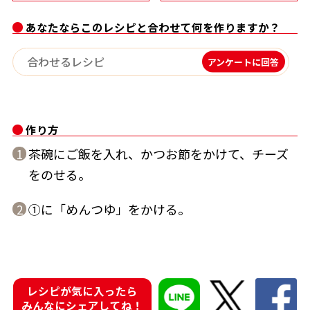
割烹白だしレシピ特集
あなたならこのレシピと合わせて何を作りますか？
アンケートに回答
だし巻き卵特集
楽チン屋®
ストレートつゆ
かつおだしが決め手！簡単茶碗蒸し
作り方
茶碗にご飯を入れ、かつお節をかけて、チーズ
1
をのせる。
①に「めんつゆ」をかける。
2
新鮮一番
『氷熟®』
レシピが気に入ったら
みんなにシェアしてね！