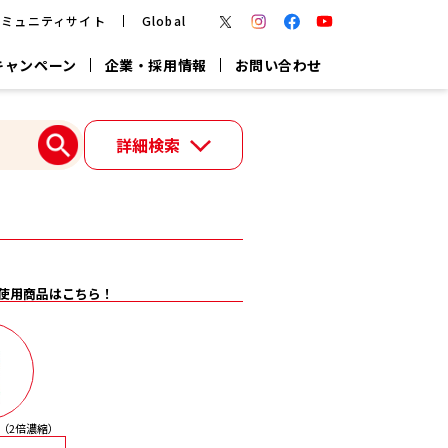
コミュニティサイト
Global
キャンペーン
企業・採用情報
お問い合わせ
報
かつお節・だしを楽しむ
詳細検索
楽チン鍋®
楽チン屋®
つゆ
ヤマキの
割烹白だし
だし粉
報
使用商品はこちら！
一覧はこちら
リターン制
し
専用調味料
鍋つゆ
業務用商品
（2倍濃縮）