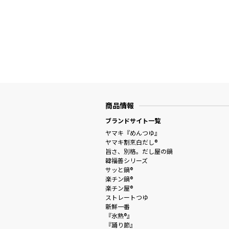
商品情報
ブランドサイト一覧
ヤマキ『めんつゆ』
ヤマキ割烹白だし®
旨さ、別格。だし屋の鍋
韓福善シリーズ
サッと鍋®
楽チン鍋®
楽チン屋®
ストレートつゆ
新鮮一番
『氷熟®』
『踊り節』