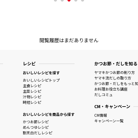
閲覧履歴はまだありません
レシピ
かつお節・だしを知る
ヤマキかつお節の削り方
おいしいレシピを探す
ヤマキ流だしの取り方
おいしいレシピトップ
かつお節・だしをもっと
主食レシピ
お料理お役立ち講座
主菜レシピ
だしコミュ
汁物レシピ
時短レシピ
CM・キャンペーン
おいしいレシピを商品から探す
CM情報
キャンペーン一覧
かつお節レシピ
めんつゆレシピ
割烹白だしレシピ