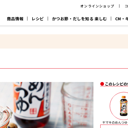
オンラインショップ
商品情報
レシピ
かつお節・だしを知る 楽しむ
CM・
CM
おいしいレシピを商品から探す
キャンペーン
採用情
P
旨さ、別格。
韓福善シリーズ
サッと鍋®
だし屋の鍋
主菜レシピ
百年対話
時短レシピ
ヤマキの削り節
ヤマキのめん
鰹節屋の
『氷熟®』
『踊り節』
だしパック
流だしの取り方
ヤマキ かつお節プラス®
CM情報
キャンペーン一覧
採用情
このレシピの
ジョブ
煮干
粉末
だしパック
つゆ
白だ
だしの素
ヤマキのめんつゆ