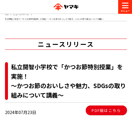
TOP
ニュースリリース
私立開智小学校で「かつお節特別授業」を実施！～かつお節のおいしさや魅力、SDGsの取り組みについて講義～
商品情報
レシピ
ニュースリリース
ブランド一覧
かつお節・だしを楽しむ
私立開智小学校で「かつお節特別授業」を
おいしいレシピを探す
実施！
CM・キャンペーン
おいしいレシピトップ
かつお節・だしを知る
～かつお節のおいしさや魅力、SDGsの取り
組みについて講義～
CM
企業・採用情報
主食レシピ
だしの取り方
ヤマキ『めんつゆ』
ヤマキ 割烹白だし
PDF版はこちら
2024年07月23日
キャンペーン一覧
企業情報
お問い合わせ
主菜レシピ
かつお節の削り方
- 百年対話
ヤマキお客様相談室