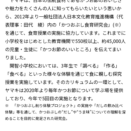
や魅力をたくさんの人に知ってもらいたいという思いか
割烹白だしレシピ特集
ら、
2012年より一般社団法人日本文化教育推進機構（代
表理事：田代 綾）内の「かつおぶし食育研究会」(※）
だし巻き卵特集
を通じて、
食育授業の実施に協力しています。これまでに
楽チン屋®
ストレートつゆ
小学校をはじめとした教育機関で550校以上、約45,000人
かつおだしが決め手！簡単茶碗蒸し
の児童・生徒に「かつお節のいいところ」を伝えてまい
りました。
開智小学校においては、3年生で「調べる」「作る」
「食べる」といった様々な体験を通じて食に親しむ探究
授業を実施しています。そのカリキュラムの一環として、
ヤマキは2020年より毎年かつお節について学ぶ場を提供
しており、今年で5回目の実施となります。
新鮮一番
『氷熟®』
※ 「かつおぶし削り体験プロジェクト」の実施や「だしの飲み比べ
体験」等を通して、かつおぶしの“だし”や“うま味”についての理解を深
めることを目的に発足された研究会。