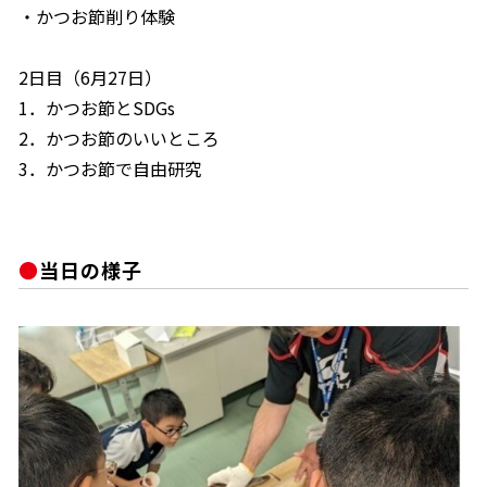
・かつお節削り体験
商品情報一覧
2日目（6月27日）
1．かつお節とSDGs
おすすめサイト
2．かつお節のいいところ
3．かつお節で自由研究
新鮮一番
氷熟®︎
当日の様子
だしパック