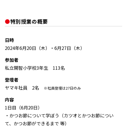
特別授業の概要
鰹節屋の
『踊り節』
日時
だしパック
2024年6月20日（木）・6月27日（木）
参加者
私立開智小学校3年生 113名
登壇者
ヤマキ社員 2名
※社員登壇は27日のみ
内容
だし粉
1日目（6月20日）
・かつお節について学ぼう（カツオとかつお節につい
て、かつお節ができるまで 等）