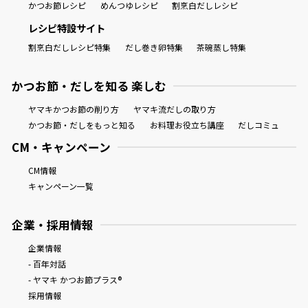
かつお節レシピ
めんつゆレシピ
割烹白だしレシピ
レシピ特設サイト
割烹白だしレシピ特集
だし巻き卵特集
茶碗蒸し特集
かつお節・だしを知る 楽しむ
ヤマキかつお節の削り方
ヤマキ流だしの取り方
かつお節・だしをもっと知る
お料理お役立ち講座
だしコミュ
CM・キャンペーン
CM情報
キャンペーン一覧
企業・採用情報
企業情報
- 百年対話
- ヤマキ かつお節プラス®
採用情報