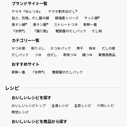
ブランドサイト一覧
ヤマキ『めんつゆ』
ヤマキ割烹白だし®
旨さ、別格。だし屋の鍋
韓福善シリーズ
サッと鍋®
楽チン鍋®
楽チン屋®
ストレートつゆ
新鮮一番
『氷熟®』
『踊り節』
鰹節屋のだしパック
だし粉
カテゴリー一覧
かつお節
削りぶし
かつおパック
煮干
粉末
だしの素
だしパック
つゆ
白だし
専用つゆ
鍋つゆ
業務用商品
おすすめサイト
新鮮一番
『氷熟®』
鰹節屋のだしパック
レシピ
おいしいレシピを探す
おいしいレシピトップ
主食レシピ
主菜レシピ
汁物レシピ
時短レシピ
おいしいレシピを商品から探す