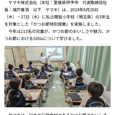
オンラインショップ
ヤマキ株式会社（本社：愛媛県伊予市 代表取締役社
汁物レシピ
かつお節・だしをもっと知る
長：城戸善浩 以下 ヤマキ）は、2024年6月20日
- ヤマキ かつお節プラス®
コミュニティサイト
（木）・27日（木）に私立開智小学校（埼玉県）の3年生
時短レシピ
ヤマキ かつお節プラス®
を対象とした『かつお節特別授業』を実施しました。
Global
採用情報
今年は113名の児童が、かつお節のおいしさや魅力、か
旨さ、別格。だし屋の鍋
韓福善シリーズ
つお節におけるSDGsについて学びました。
おいしいレシピを商品から探す
かつお節・だしを楽しむ
- ジョブリターン制
かつお節レシピ
だしコミュ
めんつゆレシピ
割烹白だしレシピ
サッと鍋®
楽チン鍋®
レシピ特設サイト
ヤマキは、日本の伝統食材であるかつお節のおいしさ