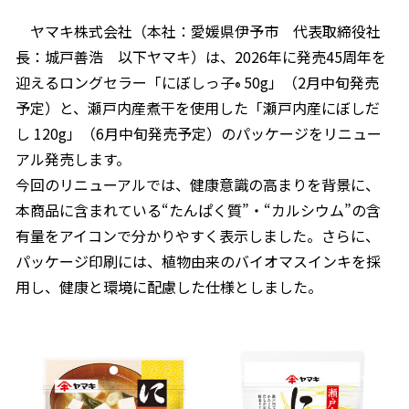
オンラインショップ
汁物レシピ
かつお節・だしをもっと知る
ヤマキ株式会社（本社：愛媛県伊予市 代表取締役社
- ヤマキ かつお節プラス®
コミュニティサイト
長：城戸善浩 以下ヤマキ）は、2026年に発売45周年を
時短レシピ
ヤマキ かつお節プラス®
迎えるロングセラー「にぼしっ子
50g」（2月中旬発売
®
Global
予定）と、瀬戸内産煮干を使用した「瀬戸内産にぼしだ
採用情報
旨さ、別格。だし屋の鍋
韓福善シリーズ
し 120g」（6月中旬発売予定）のパッケージをリニュー
おいしいレシピを商品から探す
かつお節・だしを楽しむ
アル発売します。
- ジョブリターン制
今回のリニューアルでは、健康意識の高まりを背景に、
かつお節レシピ
だしコミュ
本商品に含まれている“たんぱく質”・“カルシウム”の含
有量をアイコンで分かりやすく表示しました。さらに、
めんつゆレシピ
パッケージ印刷には、植物由来のバイオマスインキを採
用し、健康と環境に配慮した仕様としました。
割烹白だしレシピ
サッと鍋®
楽チン鍋®
レシピ特設サイト