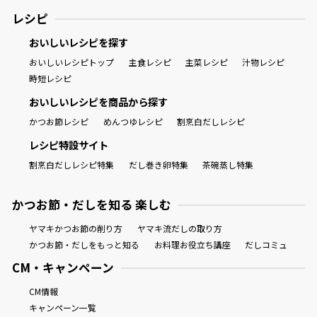
レシピ
おいしいレシピを探す
おいしいレシピトップ
主食レシピ
主菜レシピ
汁物レシピ
時短レシピ
おいしいレシピを商品から探す
かつお節レシピ
めんつゆレシピ
割烹白だしレシピ
レシピ特設サイト
割烹白だしレシピ特集
だし巻き卵特集
茶碗蒸し特集
かつお節・だしを知る 楽しむ
ヤマキかつお節の削り方
ヤマキ流だしの取り方
かつお節・だしをもっと知る
お料理お役立ち講座
だしコミュ
CM・キャンペーン
CM情報
キャンペーン一覧