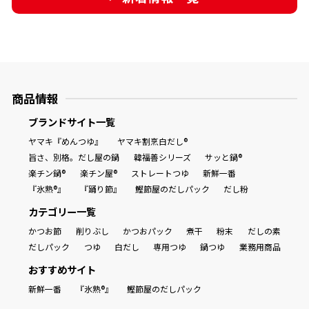
商品情報
ブランドサイト一覧
ヤマキ『めんつゆ』
ヤマキ割烹白だし®
旨さ、別格。だし屋の鍋
韓福善シリーズ
サッと鍋®
楽チン鍋®
楽チン屋®
ストレートつゆ
新鮮一番
『氷熟®』
『踊り節』
鰹節屋のだしパック
だし粉
カテゴリー一覧
かつお節
削りぶし
かつおパック
煮干
粉末
だしの素
だしパック
つゆ
白だし
専用つゆ
鍋つゆ
業務用商品
おすすめサイト
新鮮一番
『氷熟®』
鰹節屋のだしパック