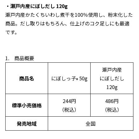
・瀬戸内産にぼしだし 120g
瀬戸内産かたくちいわし煮干を100％使用し、粉末化した
商品。だし取りはもちろん、仕上げのコク足しにも最適
です。
1. 商品概要
瀬戸内産
商品名
にぼしっ子
50g
にぼしだし
®
120g
244円
486円
標準小売価格
（税込）
（税込）
発売地域
全国