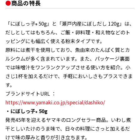
商品の特長
「にぼしっ子
50g」と「瀬戸内産にぼしだし 120g」は、
®
だしとしてはもちろん、ご飯・卵料理・和え物などのト
ッピングにも幅広く使える粉末タイプです。
原料には煮干を使用しており、魚由来のたんぱく質とカ
ルシウムが多く含まれています。また、パッケージ裏面
では味噌汁をワンランクアップさせる使い方を紹介。小
さじ1杯を加えるだけで、手軽においしさもプラスできま
す。
ブランドサイトURL ：
https://www.yamaki.co.jp/special/dashiko/
・にぼしっ子
50g
®
発売45年を迎えるヤマキのロングセラー商品。いわし煮
干としいたけのうま味で、日々の料理にさっと加えるだ
けで味の厚みと香りが引き立ちます。