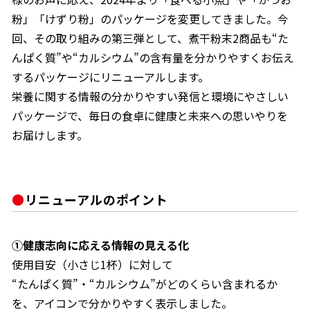
粉」「けずり粉」のパッケージを変更してきました。今
回、その取り組みの第三弾として、煮干粉末2商品も“た
んぱく質”や“カルシウム”の含有量を分かりやすくお伝え
するパッケージにリニューアルします。
鰹節屋の
『踊り節』
栄養に関する情報の分かりやすい発信と環境にやさしい
だしパック
パッケージで、毎日の食卓に健康と未来への思いやりを
お届けします。
リニューアルのポイント
①健康志向に応える情報の見える化
だし粉
使用目安（小さじ1杯）に対して
“たんぱく質”・“カルシウム”がどのくらい含まれるか
を、アイコンで分かりやすく表示しました。