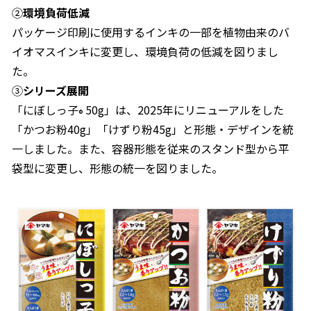
②
環境負荷低減
商品情報一覧
パッケージ印刷に使用するインキの一部を植物由来のバ
イオマスインキに変更し、環境負荷の低減を図りまし
た。
おすすめサイト
③
シリーズ展開
「にぼしっ子
50g」は、2025年にリニューアルをした
®
新鮮一番
「かつお粉40g」「けずり粉45g」と形態・デザインを統
一しました。また、容器形態を従来のスタンド型から平
袋型に変更し、形態の統一を図りました。
氷熟®︎
だしパック