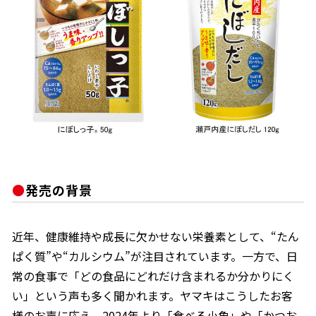
割烹白だしレシピ特集
だし巻き卵特集
楽チン屋®
ストレートつゆ
かつおだしが決め手！簡単茶碗蒸し
発売の背景
近年、健康維持や成長に欠かせない栄養素として、“たん
新鮮一番
『氷熟®』
ぱく質”や“カルシウム”が注目されています。一方で、日
常の食事で「どの食品にどれだけ含まれるか分かりにく
い」という声も多く聞かれます。ヤマキはこうしたお客
様のお声に応え、2024年より「食べる小魚」や「かつお