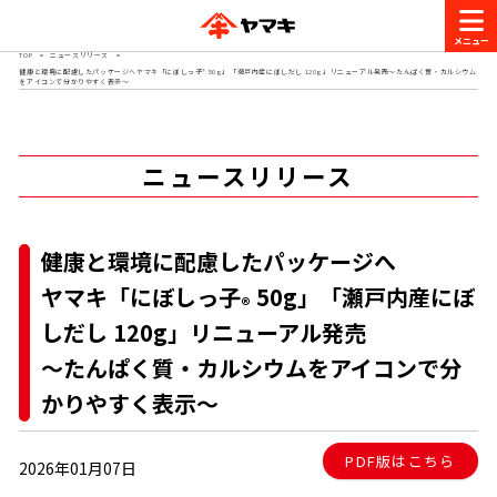
TOP
ニュースリリース
健康と環境に配慮したパッケージへヤマキ「にぼしっ子® 50g」「瀬戸内産にぼしだし 120g」リニューアル発売～たんぱく質・カルシウム
商品情報
をアイコンで分かりやすく表示～
レシピ
ニュースリリース
ブランド一覧
かつお節・だしを楽しむ
おいしいレシピを探す
健康と環境に配慮したパッケージへ
CM・キャンペーン
ヤマキ「にぼしっ子
50g」「瀬戸内産にぼ
®
おいしいレシピトップ
かつお節・だしを知る
しだし 120g」リニューアル発売
CM
企業・採用情報
～たんぱく質・カルシウムをアイコンで分
主食レシピ
だしの取り方
ヤマキ『めんつゆ』
ヤマキ 割烹白だし
かりやすく表示～
キャンペーン一覧
企業情報
お問い合わせ
主菜レシピ
かつお節の削り方
PDF版はこちら
2026年01月07日
- 百年対話
ヤマキお客様相談室