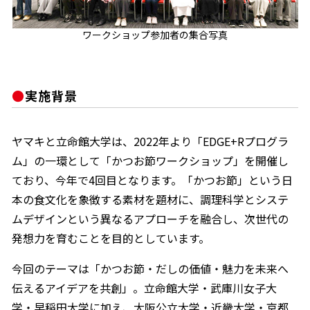
ワークショップ参加者の集合写真
鰹節屋の
実施背景
『踊り節』
だしパック
ヤマキと立命館大学は、2022年より「EDGE+Rプログラ
ム」の一環として「かつお節ワークショップ」を開催し
ており、今年で4回目となります。「かつお節」という日
本の食文化を象徴する素材を題材に、調理科学とシステ
ムデザインという異なるアプローチを融合し、次世代の
発想力を育むことを目的としています。
だし粉
今回のテーマは「かつお節・だしの価値・魅力を未来へ
伝えるアイデアを共創」。立命館大学・武庫川女子大
学・早稲田大学に加え、大阪公立大学・近畿大学・京都