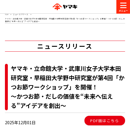
TOP
ニュースリリース
ヤマキ・立命館大学・武庫川女子大学本田研究室・早稲田大学野中研究室が第4回「かつお節ワークショップ」を開催！～かつお節・だしの
商品情報
価値を“未来へ伝える”アイデアを創出～
レシピ
ニュースリリース
ブランド一覧
かつお節・だしを楽しむ
おいしいレシピを探す
ヤマキ・立命館大学・武庫川女子大学本田
CM・キャンペーン
研究室・早稲田大学野中研究室が
第4回「か
おいしいレシピトップ
かつお節・だしを知る
つお節ワークショップ」を開催！
CM
企業・採用情報
～かつお節・だしの価値を“未来へ伝え
主食レシピ
だしの取り方
ヤマキ『めんつゆ』
ヤマキ 割烹白だし
る”アイデアを創出～
キャンペーン一覧
企業情報
お問い合わせ
主菜レシピ
かつお節の削り方
PDF版はこちら
2025年12月01日
- 百年対話
ヤマキお客様相談室