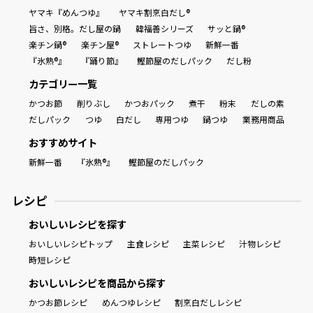
ヤマキ『めんつゆ』
ヤマキ割烹白だし®
旨さ、別格。だし屋の鍋
韓福善シリーズ
サッと鍋®
楽チン鍋®
楽チン屋®
ストレートつゆ
新鮮一番
『氷熟®』
『踊り節』
鰹節屋のだしパック
だし粉
カテゴリー一覧
かつお節
削りぶし
かつおパック
煮干
粉末
だしの素
だしパック
つゆ
白だし
専用つゆ
鍋つゆ
業務用商品
おすすめサイト
新鮮一番
『氷熟®』
鰹節屋のだしパック
レシピ
おいしいレシピを探す
おいしいレシピトップ
主食レシピ
主菜レシピ
汁物レシピ
時短レシピ
おいしいレシピを商品から探す
かつお節レシピ
めんつゆレシピ
割烹白だしレシピ