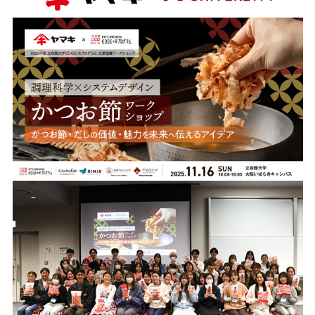
割烹白だしレシピ特集
だし巻き卵特集
楽チン屋®
ストレートつゆ
かつおだしが決め手！簡単茶碗蒸し
新鮮一番
『氷熟®』