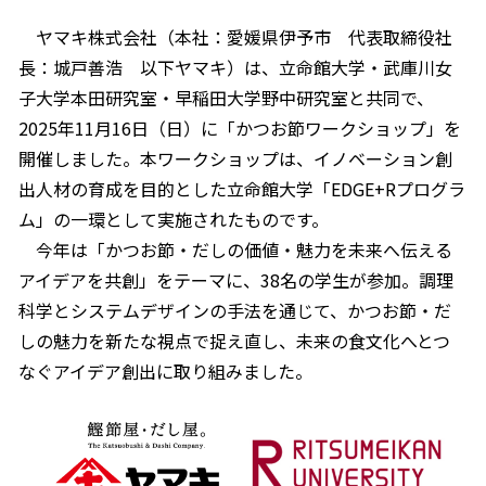
オンラインショップ
汁物レシピ
かつお節・だしをもっと知る
ヤマキ株式会社（本社：愛媛県伊予市 代表取締役社
- ヤマキ かつお節プラス®
コミュニティサイト
長：城戸善浩 以下ヤマキ）は、立命館大学・武庫川女
時短レシピ
ヤマキ かつお節プラス®
子大学本田研究室・早稲田大学野中研究室と共同で、
Global
2025年11月16日（日）に「かつお節ワークショップ」を
採用情報
旨さ、別格。だし屋の鍋
韓福善シリーズ
開催しました。本ワークショップは、イノベーション創
おいしいレシピを商品から探す
かつお節・だしを楽しむ
出人材の育成を目的とした立命館大学「EDGE+Rプログラ
- ジョブリターン制
ム」の一環として実施されたものです。
かつお節レシピ
だしコミュ
今年は「かつお節・だしの価値・魅力を未来へ伝える
アイデアを共創」をテーマに、38名の学生が参加。調理
めんつゆレシピ
科学とシステムデザインの手法を通じて、かつお節・だ
しの魅力を新たな視点で捉え直し、未来の食文化へとつ
割烹白だしレシピ
なぐアイデア創出に取り組みました。
サッと鍋®
楽チン鍋®
レシピ特設サイト