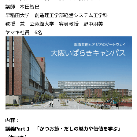
講師 本田智巳
早稲田大学 創造理工学部経営システム工学科
教授 兼 立命館大学 客員教授 野中朋美
ヤマキ社員 6名
内容：
講義Part.1 「かつお節・だしの魅力や価値を学ぶ」
（ヤマキ）