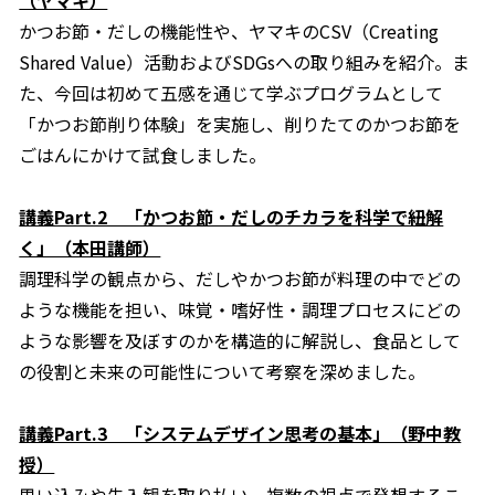
かつお節・だしの機能性や、ヤマキのCSV（Creating
Shared Value）活動およびSDGsへの取り組みを紹介。ま
た、今回は初めて五感を通じて学ぶプログラムとして
「かつお節削り体験」を実施し、削りたてのかつお節を
ごはんにかけて試食しました。
講義Part.2 「かつお節・だしのチカラを科学で紐解
く」（本田講師）
調理科学の観点から、だしやかつお節が料理の中でどの
ような機能を担い、味覚・嗜好性・調理プロセスにどの
ような影響を及ぼすのかを構造的に解説し、食品として
の役割と未来の可能性について考察を深めました。
講義Part.3 「システムデザイン思考の基本」（野中教
授）
思い込みや先入観を取り払い、複数の視点で発想するこ