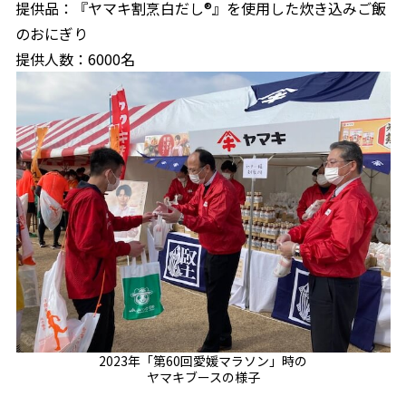
提供品：『ヤマキ割烹白だし®』を使用した炊き込みご飯
のおにぎり
商品情報一覧
提供人数：6000名
おすすめサイト
新鮮一番
氷熟®︎
だしパック
2023年「第60回愛媛マラソン」時の
ヤマキブースの様子