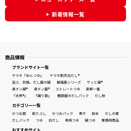
新着情報一覧
商品情報
ブランドサイト一覧
ヤマキ『めんつゆ』
ヤマキ割烹白だし®
旨さ、別格。だし屋の鍋
韓福善シリーズ
サッと鍋®
楽チン鍋®
楽チン屋®
ストレートつゆ
新鮮一番
『氷熟®』
『踊り節』
鰹節屋のだしパック
だし粉
カテゴリー一覧
かつお節
削りぶし
かつおパック
煮干
粉末
だしの素
だしパック
つゆ
白だし
専用つゆ
鍋つゆ
業務用商品
おすすめサイト