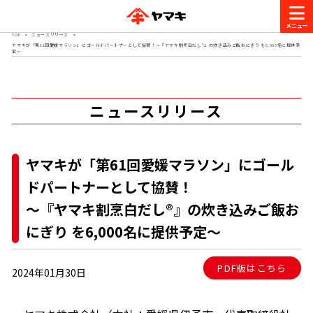
TOP
ニュースリリース
ヤマキが「第61回愛媛マラソン」にゴールドパートナーとして協賛！～『ヤマキ割烹白だし®』の炊き込みご飯おにぎり を6,000名に提供予
商品情報
定～
レシピ
ニュースリリース
ブランド一覧
かつお節・だしを楽しむ
おいしいレシピを探す
ヤマキが「第61回愛媛マラソン」にゴール
CM・キャンペーン
ドパートナーとして協賛！
おいしいレシピトップ
かつお節・だしを知る
～『ヤマキ割烹白だし®』の炊き込みご飯お
CM
企業・採用情報
にぎり を6,000名に提供予定～
主食レシピ
だしの取り方
ヤマキ『めんつゆ』
ヤマキ 割烹白だし
キャンペーン一覧
企業情報
お問い合わせ
PDF版はこちら
2024年01月30日
主菜レシピ
かつお節の削り方
- 百年対話
ヤマキお客様相談室