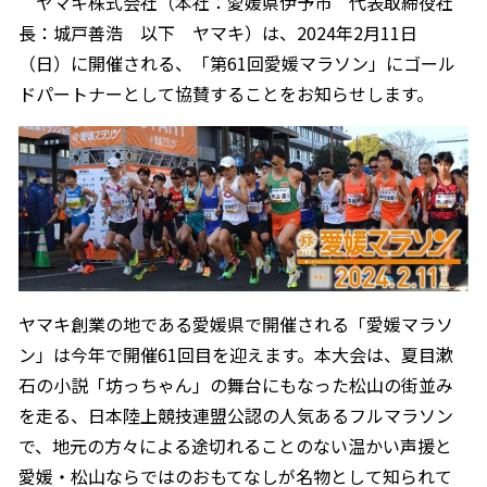
ヤマキ株式会社（本社：愛媛県伊予市 代表取締役社
オンラインショップ
汁物レシピ
かつお節・だしをもっと知る
長：城戸善浩 以下 ヤマキ）は、2024年2月11日
- ヤマキ かつお節プラス®
（日）に開催される、「第61回愛媛マラソン」にゴール
コミュニティサイト
時短レシピ
ヤマキ かつお節プラス®
ドパートナーとして協賛することをお知らせします。
Global
採用情報
旨さ、別格。だし屋の鍋
韓福善シリーズ
おいしいレシピを商品から探す
かつお節・だしを楽しむ
- ジョブリターン制
かつお節レシピ
だしコミュ
めんつゆレシピ
ヤマキ創業の地である愛媛県で開催される「愛媛マラソ
ン」は今年で開催61回目を迎えます。本大会は、夏目漱
割烹白だしレシピ
石の小説「坊っちゃん」の舞台にもなった松山の街並み
サッと鍋®
楽チン鍋®
を走る、日本陸上競技連盟公認の人気あるフルマラソン
で、地元の方々による途切れることのない温かい声援と
レシピ特設サイト
愛媛・松山ならではのおもてなしが名物として知られて