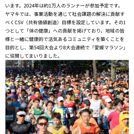
います。2024年は約1万人のランナーが参加予定です。
割烹白だしレシピ特集
ヤマキでは、事業活動を通じて社会課題の解決に貢献す
べくCSV（共有価値創造）目標を設定しています。その1
だし巻き卵特集
つとして「体の健康」への貢献を掲げており、地域の皆
様と一緒に健康的で活気あるコミュニティを築くことを
楽チン屋®
ストレートつゆ
かつおだしが決め手！簡単茶碗蒸し
目的とし、第54回大会より8大会連続で「愛媛マラソン」
に協賛してまいりました。
新鮮一番
『氷熟®』