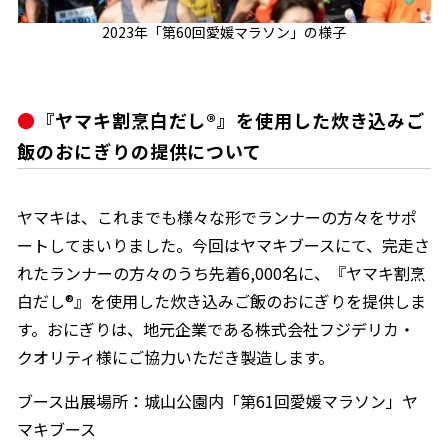
2023年「第60回愛媛マラソン」の様子
『ヤマキ割烹白だし®』を使用した炊き込みご
鰹節屋の
『踊り節』
だしパック
飯のおにぎりの提供について
ヤマキは、これまでも様々な形でランナーの方々をサポ
ートしてまいりました。今回はヤマキブースにて、完走さ
れたランナーの方々のうち先着6,000名に、『ヤマキ割烹
白だし®』を使用した炊き込みご飯のおにぎりを提供しま
す。おにぎりは、地元企業である株式会社フジデリカ・
クオリティ様にご協力いただき製造します。
だし粉
ブース出展場所：城山公園内「第61回愛媛マラソン」ヤ
マキブース