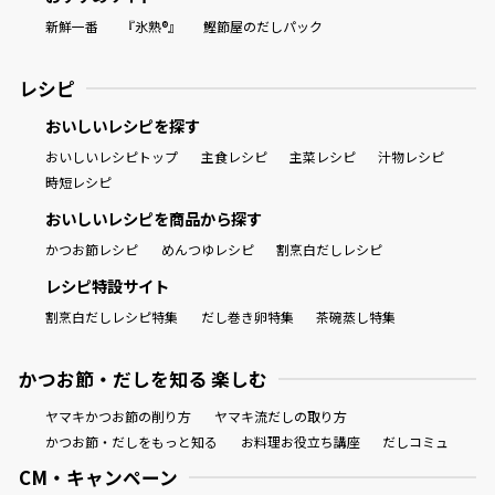
新鮮一番
『氷熟®』
鰹節屋のだしパック
レシピ
おいしいレシピを探す
おいしいレシピトップ
主食レシピ
主菜レシピ
汁物レシピ
時短レシピ
おいしいレシピを商品から探す
かつお節レシピ
めんつゆレシピ
割烹白だしレシピ
レシピ特設サイト
割烹白だしレシピ特集
だし巻き卵特集
茶碗蒸し特集
かつお節・だしを知る 楽しむ
ヤマキかつお節の削り方
ヤマキ流だしの取り方
かつお節・だしをもっと知る
お料理お役立ち講座
だしコミュ
CM・キャンペーン