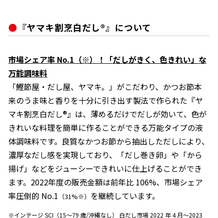
『ヤマキ割烹白だし®』について
市場シェア率 No.1（※）！「だしがきく、色きれい」な
万能調味料
「鰹節屋・だし屋、ヤマキ。」がこだわり、かつお節本
来のうま味と香りを十分に引き出す製法で作られた『ヤ
マキ割烹白だし®』は、薄めるだけでだしが効いて、色が
きれいな料理を簡単に作ることができる万能タイプの液
体調味料です。良質なかつお節から抽出しただしにより、
濃厚なだし感を実現しており、「だし巻き卵」や「から
揚げ」などをジューシーできれいに仕上げることができ
ます。2022年度の販売金額は前年比 106%、市場シェア
率圧倒的 No.1
を継続しています。
（31%※）
※インテージ SCI（15～79 歳/沖縄なし） 白だし市場 2022 年 4 月～2023