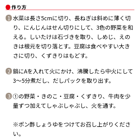
作り方
水菜は長さ5cmに切り、長ねぎは斜めに薄く切
1
り、にんじんはせん切りにして、3色の野菜を和
える。しいたけは石づきを取り、しめじ、えの
鰹節屋の
『踊り節』
きは根元を切り落とす。豆腐は食べやすい大き
だしパック
さに切り、くずきりはもどす。
鍋にAを入れて火にかけ、沸騰したら中火にして
2
3～5分煮だし、だしパックを取り出す。
①の野菜・きのこ・豆腐・くずきり、牛肉を少
3
量ずつ加えてしゃぶしゃぶし、火を通す。
だし粉
※ポン酢しょうゆをつけてお召し上がりくださ
い。