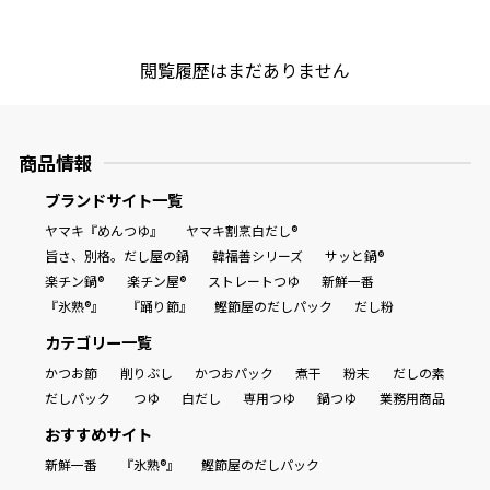
閲覧履歴はまだありません
商品情報
ブランドサイト一覧
ヤマキ『めんつゆ』
ヤマキ割烹白だし®
旨さ、別格。だし屋の鍋
韓福善シリーズ
サッと鍋®
楽チン鍋®
楽チン屋®
ストレートつゆ
新鮮一番
『氷熟®』
『踊り節』
鰹節屋のだしパック
だし粉
カテゴリー一覧
かつお節
削りぶし
かつおパック
煮干
粉末
だしの素
だしパック
つゆ
白だし
専用つゆ
鍋つゆ
業務用商品
おすすめサイト
新鮮一番
『氷熟®』
鰹節屋のだしパック