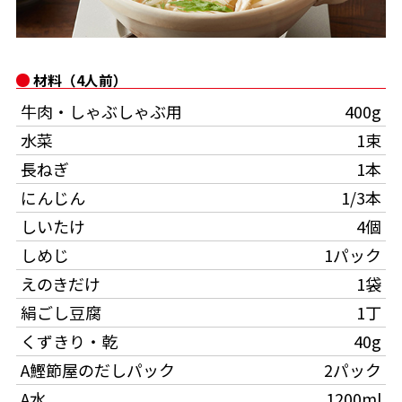
オンラインショップ
汁物レシピ
かつお節・だしをもっと知る
- ヤマキ かつお節プラス®
コミュニティサイト
時短レシピ
ヤマキ かつお節プラス®
材料（4人前）
Global
採用情報
牛肉・しゃぶしゃぶ用
400g
旨さ、別格。だし屋の鍋
韓福善シリーズ
水菜
1束
おいしいレシピを商品から探す
かつお節・だしを楽しむ
- ジョブリターン制
長ねぎ
1本
かつお節レシピ
だしコミュ
にんじん
1/3本
しいたけ
4個
めんつゆレシピ
しめじ
1パック
えのきだけ
1袋
割烹白だしレシピ
絹ごし豆腐
1丁
サッと鍋®
楽チン鍋®
くずきり・乾
40g
A鰹節屋のだしパック
2パック
レシピ特設サイト
A水
1200ml