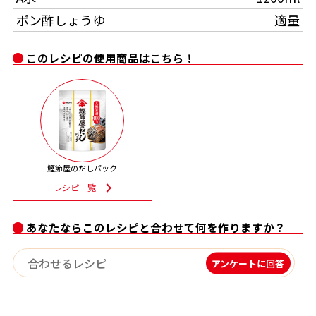
ポン酢しょうゆ
適量
割烹白だしレシピ特集
このレシピの使用商品はこちら！
だし巻き卵特集
楽チン屋®
ストレートつゆ
かつおだしが決め手！簡単茶碗蒸し
鰹節屋のだしパック
レシピ一覧
あなたならこのレシピと合わせて何を作りますか？
新鮮一番
『氷熟®』
アンケートに回答