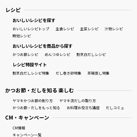
レシピ
おいしいレシピを探す
おいしいレシピトップ
主食レシピ
主菜レシピ
汁物レシピ
時短レシピ
おいしいレシピを商品から探す
かつお節レシピ
めんつゆレシピ
割烹白だしレシピ
レシピ特設サイト
割烹白だしレシピ特集
だし巻き卵特集
茶碗蒸し特集
かつお節・だしを知る 楽しむ
ヤマキかつお節の削り方
ヤマキ流だしの取り方
かつお節・だしをもっと知る
お料理お役立ち講座
だしコミュ
CM・キャンペーン
CM情報
キャンペーン一覧