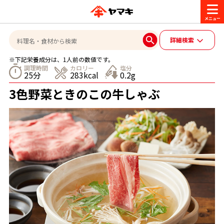
商品情報
詳細検索
※下記栄養成分は、1人前の数値です。
レシピ
調理時間
カロリー
塩分
25分
283kcal
0.2g
ブランド一覧
3色野菜ときのこの牛しゃぶ
かつお節・だしを楽しむ
おいしいレシピを探す
CM・キャンペーン
おいしいレシピトップ
かつお節・だしを知る
CM
企業・採用情報
主食レシピ
だしの取り方
ヤマキ『めんつゆ』
ヤマキ 割烹白だし
キャンペーン一覧
企業情報
お問い合わせ
主菜レシピ
かつお節の削り方
- 百年対話
ヤマキお客様相談室