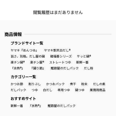
新鮮一番
閲覧履歴はまだありません
商品情報
氷熟®︎
ブランドサイト一覧
ヤマキ『めんつゆ』
ヤマキ割烹白だし®
旨さ、別格。だし屋の鍋
韓福善シリーズ
サッと鍋®
だしパック
楽チン鍋®
楽チン屋®
ストレートつゆ
新鮮一番
『氷熟®』
『踊り節』
鰹節屋のだしパック
だし粉
カテゴリー一覧
かつお節
削りぶし
かつおパック
煮干
粉末
だしの素
だしパック
つゆ
白だし
専用つゆ
鍋つゆ
業務用商品
おすすめサイト
新鮮一番
『氷熟®』
鰹節屋のだしパック