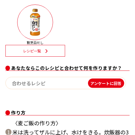
だしコミュ
サッと鍋®
楽チン鍋®
割烹白だしレシピ
割烹白だし
レシピ特設サイト
レシピ一覧
あなたならこのレシピと合わせて何を作りますか？
割烹白だしレシピ特集
アンケートに回答
だし巻き卵特集
楽チン屋®
ストレートつゆ
作り方
かつおだしが決め手！簡単茶碗蒸し
〈麦ご飯の作り方〉
米は洗ってザルに上げ、水けをきる。炊飯器の3
1