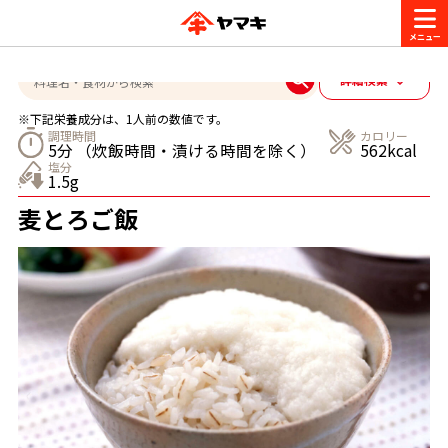
詳細検索
商品情報
※下記栄養成分は、1人前の数値です。
調理時間
カロリー
5分 （炊飯時間・漬ける時間を除く）
562kcal
塩分
レシピ
1.5g
ブランド一覧
麦とろご飯
おいしいレシピを探す
かつお節・だしを楽しむ
CM・キャンペーン
おいしいレシピトップ
かつお節・だしを知る
企業・採用情報
主食レシピ
ヤマキ『めんつゆ』
ヤマキ 割烹白だし
CM
だしの取り方