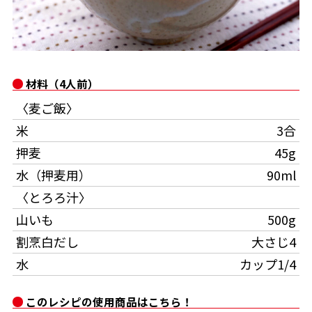
お問い合わせ
キャンペーン一覧
企業情報
主菜レシピ
かつお節の削り方
オンラインショップ
- 百年対話
ヤマキお客様相談室
材料（4人前）
汁物レシピ
コミュニティサイト
〈麦ご飯〉
時短レシピ
米
3合
かつお節・だしをもっと知る
- ヤマキ かつお節プラス®
押麦
45g
旨さ、別格。だし屋の鍋
韓福善シリーズ
Global
水（押麦用）
90ml
採用情報
おいしいレシピを商品から探す
〈とろろ汁〉
ヤマキ かつお節プラス®
山いも
500g
- ジョブリターン制
割烹白だし
大さじ4
かつお節レシピ
かつお節・だしを楽しむ
水
カップ1/4
めんつゆレシピ
このレシピの使用商品はこちら！