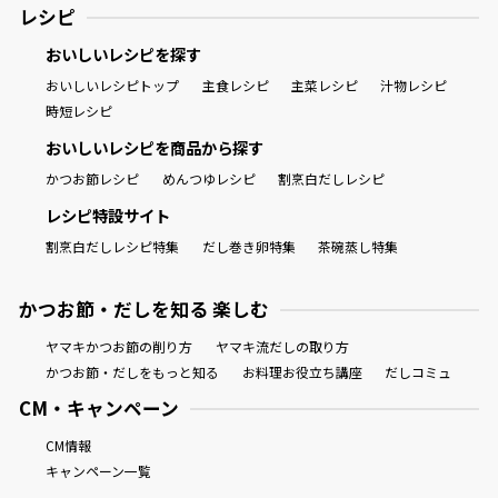
レシピ
おいしいレシピを探す
おいしいレシピトップ
主食レシピ
主菜レシピ
汁物レシピ
時短レシピ
おいしいレシピを商品から探す
かつお節レシピ
めんつゆレシピ
割烹白だしレシピ
レシピ特設サイト
割烹白だしレシピ特集
だし巻き卵特集
茶碗蒸し特集
かつお節・だしを知る 楽しむ
ヤマキかつお節の削り方
ヤマキ流だしの取り方
かつお節・だしをもっと知る
お料理お役立ち講座
だしコミュ
CM・キャンペーン
CM情報
キャンペーン一覧