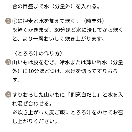
合の目盛まで水（分量外）を入れる。
①に押麦と水を加えて炊く。（時間外）
2
※軽くかきまぜ、30分ほど水に浸してから炊く
新鮮一番
『氷熟®』
と、より一層おいしく炊き上がります。
〈とろろ汁の作り方〉
山いもは皮をむき、冷水または薄い酢水（分量
3
外）に10分ほどつけ、水けを切ってすりおろ
す。
すりおろした山いもに「割烹白だし」と水を入
4
れ混ぜ合わせる。
鰹節屋の
※炊き上がった麦ご飯にとろろ汁をのせてお召
『踊り節』
だしパック
し上がりください。