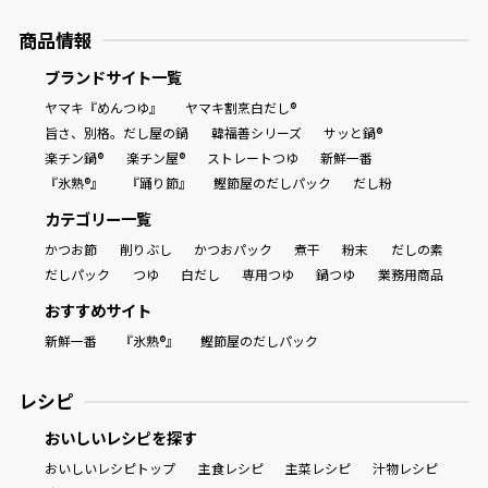
商品情報
ブランドサイト一覧
ヤマキ『めんつゆ』
ヤマキ割烹白だし®
旨さ、別格。だし屋の鍋
韓福善シリーズ
サッと鍋®
楽チン鍋®
楽チン屋®
ストレートつゆ
新鮮一番
『氷熟®』
『踊り節』
鰹節屋のだしパック
だし粉
カテゴリー一覧
かつお節
削りぶし
かつおパック
煮干
粉末
だしの素
だしパック
つゆ
白だし
専用つゆ
鍋つゆ
業務用商品
おすすめサイト
新鮮一番
『氷熟®』
鰹節屋のだしパック
レシピ
おいしいレシピを探す
おいしいレシピトップ
主食レシピ
主菜レシピ
汁物レシピ