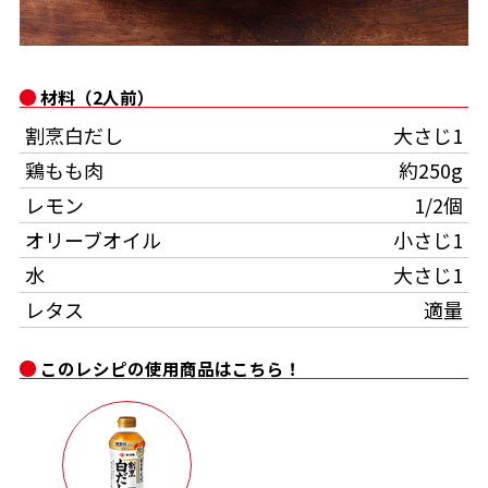
オンラインショップ
汁物レシピ
かつお節・だしをもっと知る
- ヤマキ かつお節プラス®
コミュニティサイト
時短レシピ
ヤマキ かつお節プラス®
材料（2人前）
Global
採用情報
割烹白だし
大さじ1
旨さ、別格。だし屋の鍋
韓福善シリーズ
鶏もも肉
約250g
おいしいレシピを商品から探す
かつお節・だしを楽しむ
- ジョブリターン制
レモン
1/2個
かつお節レシピ
だしコミュ
オリーブオイル
小さじ1
水
大さじ1
めんつゆレシピ
レタス
適量
このレシピの使用商品はこちら！
割烹白だしレシピ
サッと鍋®
楽チン鍋®
レシピ特設サイト