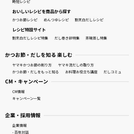
時短レシピ
おいしいレシピを商品から探す
かつお節レシピ
めんつゆレシピ
割烹白だしレシピ
レシピ特設サイト
割烹白だしレシピ特集
だし巻き卵特集
茶碗蒸し特集
かつお節・だしを知る 楽しむ
ヤマキかつお節の削り方
ヤマキ流だしの取り方
かつお節・だしをもっと知る
お料理お役立ち講座
だしコミュ
CM・キャンペーン
CM情報
キャンペーン一覧
企業・採用情報
企業情報
- 百年対話