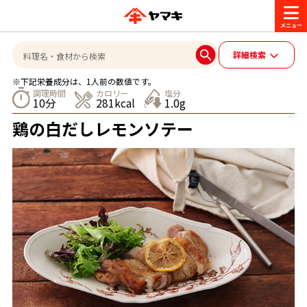
商品情報
詳細検索
※下記栄養成分は、1人前の数値です。
レシピ
調理時間
カロリー
塩分
10分
281kcal
1.0g
ブランド一覧
鶏の白だしレモンソテー
かつお節・だしを楽しむ
おいしいレシピを探す
CM・キャンペーン
おいしいレシピトップ
かつお節・だしを知る
CM
企業・採用情報
主食レシピ
だしの取り方
ヤマキ『めんつゆ』
ヤマキ 割烹白だし
キャンペーン一覧
企業情報
お問い合わせ
主菜レシピ
かつお節の削り方
- 百年対話
ヤマキお客様相談室