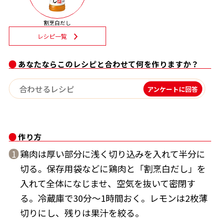
割烹白だしレシピ特集
割烹白だし
レシピ一覧
だし巻き卵特集
あなたならこのレシピと合わせて何を作りますか？
楽チン屋®
ストレートつゆ
かつおだしが決め手！簡単茶碗蒸し
アンケートに回答
作り方
鶏肉は厚い部分に浅く切り込みを入れて半分に
1
切る。保存用袋などに鶏肉と「割烹白だし」を
新鮮一番
『氷熟®』
入れて全体になじませ、空気を抜いて密閉す
る。冷蔵庫で30分～1時間おく。レモンは2枚薄
切りにし、残りは果汁を絞る。