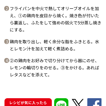
フライパンを中火で熱してオリーブオイルを加
2
え、①の鶏肉を皮目から焼く。焼き色が付いた
ら裏返し、ふたをして強めの弱火で5分蒸し焼き
にする。
鰹節屋の
『踊り節』
だしパック
鶏肉を取り出し、軽く余分な脂をふきとる。水
3
とレモン汁を加えて軽く煮詰める。
②の鶏肉をお好みで切り分けてから器にのせ、
4
レモンの輪切りをのせる。③をかける。あれば
レタスなどを添えて。
だし粉
レシピが気に入ったら