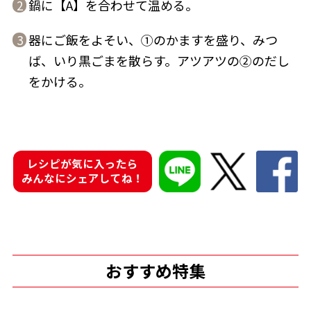
鍋に【A】を合わせて温める。
2
器にご飯をよそい、①のかますを盛り、みつ
3
ば、いり黒ごまを散らす。アツアツの②のだし
をかける。
鰹節屋の
『踊り節』
だしパック
レシピが気に入ったら
みんなにシェアしてね！
だし粉
おすすめ特集