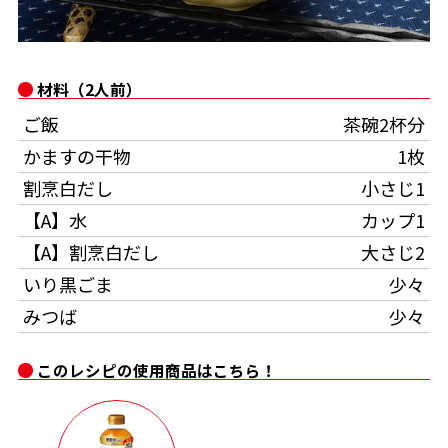
オンラインショップ
汁物レシピ
かつお節・だしをもっと知る
- ヤマキ かつお節プラス®
コミュニティサイト
時短レシピ
ヤマキ かつお節プラス®
材料（2人前）
Global
採用情報
ご飯
茶碗2杯分
旨さ、別格。だし屋の鍋
韓福善シリーズ
かますの干物
1枚
おいしいレシピを商品から探す
かつお節・だしを楽しむ
- ジョブリターン制
割烹白だし
小さじ1
かつお節レシピ
だしコミュ
【A】水
カップ1
【A】割烹白だし
大さじ2
めんつゆレシピ
いり黒ごま
少々
みつば
少々
割烹白だしレシピ
サッと鍋®
楽チン鍋®
このレシピの使用商品はこちら！
レシピ特設サイト