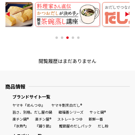
商品情報一覧
おすすめサイト
新鮮一番
閲覧履歴はまだありません
氷熟®︎
商品情報
だしパック
ブランドサイト一覧
ヤマキ『めんつゆ』
ヤマキ割烹白だし®
旨さ、別格。だし屋の鍋
韓福善シリーズ
サッと鍋®
楽チン鍋®
楽チン屋®
ストレートつゆ
新鮮一番
『氷熟®』
『踊り節』
鰹節屋のだしパック
だし粉