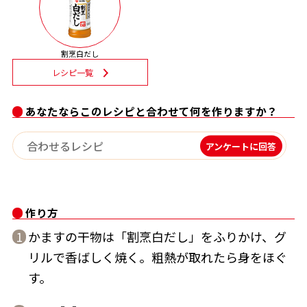
割烹白だしレシピ特集
割烹白だし
だし巻き卵特集
レシピ一覧
楽チン屋®
ストレートつゆ
かつおだしが決め手！簡単茶碗蒸し
あなたならこのレシピと合わせて何を作りますか？
アンケートに回答
作り方
かますの干物は「割烹白だし」をふりかけ、グ
1
新鮮一番
『氷熟®』
リルで香ばしく焼く。粗熱が取れたら身をほぐ
す。