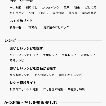
カテゴリー一覧
かつお節
削りぶし
かつおパック
煮干
粉末
だしの素
だしパック
つゆ
白だし
専用つゆ
鍋つゆ
業務用商品
おすすめサイト
新鮮一番
『氷熟®』
鰹節屋のだしパック
レシピ
おいしいレシピを探す
おいしいレシピトップ
主食レシピ
主菜レシピ
汁物レシピ
時短レシピ
おいしいレシピを商品から探す
かつお節レシピ
めんつゆレシピ
割烹白だしレシピ
レシピ特設サイト
割烹白だしレシピ特集
だし巻き卵特集
茶碗蒸し特集
かつお節・だしを知る 楽しむ