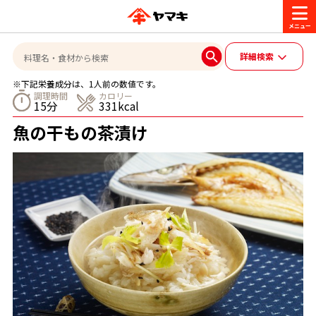
商品情報
詳細検索
※下記栄養成分は、1人前の数値です。
レシピ
調理時間
カロリー
15分
331kcal
ブランド一覧
魚の干もの茶漬け
かつお節・だしを楽しむ
おいしいレシピを探す
CM・キャンペーン
おいしいレシピトップ
かつお節・だしを知る
CM
企業・採用情報
主食レシピ
だしの取り方
ヤマキ『めんつゆ』
ヤマキ 割烹白だし
キャンペーン一覧
企業情報
お問い合わせ
主菜レシピ
かつお節の削り方
- 百年対話
ヤマキお客様相談室