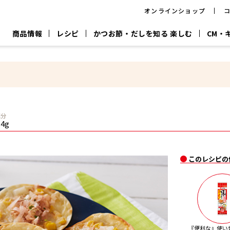
オンラインショップ
商品情報
レシピ
かつお節・だしを知る 楽しむ
CM・
CM
おいしいレシピを商品から探す
キャンペーン
採用情
P
旨さ、別格。
韓福善シリーズ
サッと鍋®
だし屋の鍋
主菜レシピ
百年対話
時短レシピ
ヤマキの削り節
ヤマキのめん
鰹節屋の
塩分
『氷熟®』
『踊り節』
だしパック
.4g
流だしの取り方
ヤマキ かつお節プラス®
CM情報
キャンペーン一覧
採用情
このレシピの
ジョブ
煮干
粉末
だしパック
つゆ
白だ
だしの素
『便利な』使い