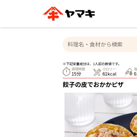
ブランドサイト別
かつお節・だしを知る
おいしいレシピを探す
企業情報
おいしいレシピTO
ヤマキ
ヤマキ
『めんつゆ』
割烹白だし®
主食レシピ
汁物レシピ
※下記栄養成分は、1人前の数値です。
ストレート
調理時間
カロリー
新鮮一番
つゆ
15分
61kcal
0
レシピ特設サイト
ヤマキかつお節の削り方
ヤマキ
餃子の皮でおかかピザ
企業情報
カテゴリー別
削りぶし
かつおパック
かつお節