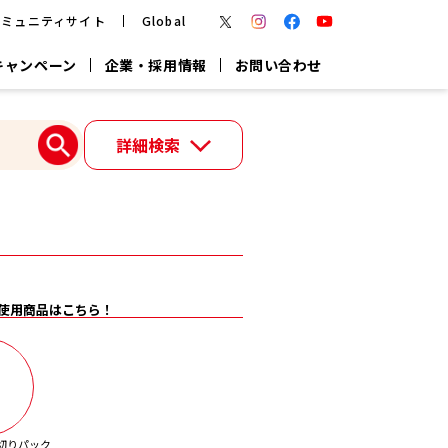
コミュニティサイト
Global
キャンペーン
企業・採用情報
お問い合わせ
報
かつお節・だしを楽しむ
詳細検索
楽チン鍋®
楽チン屋®
つゆ
ヤマキの
割烹白だし
だし粉
報
一覧はこちら
使用商品はこちら！
リターン制
し
専用調味料
鍋つゆ
業務用商品
切りパック